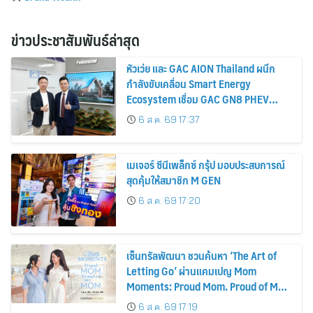
ข่าวประชาสัมพันธ์ล่าสุด
หัวเว่ย และ GAC AION Thailand ผนึก
กำลังขับเคลื่อน Smart Energy
Ecosystem เชื่อม GAC GN8 PHEV
รถยนต์ MPV ระดับพรีเมียม เข้ากับ
6 ส.ค. 69 17:37
พลังงานแสงอาทิตย์ภายในบ้าน
เมเจอร์ ซีนีเพล็กซ์ กรุ้ป มอบประสบการณ์
สุดคุ้มให้สมาชิก M GEN
6 ส.ค. 69 17:20
เซ็นทรัลพัฒนา ชวนค้นหา ‘The Art of
Letting Go’ ผ่านแคมเปญ Mom
Moments: Proud Mom. Proud of My
Mom.
6 ส.ค. 69 17:19