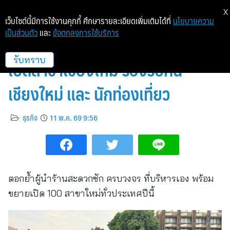
X
เว็บไซต์นี้มีการใช้งานคุกกี้ ศึกษารายละเอียดเพิ่มเติมได้ที่
นโยบายความ
เป็นส่วนตัว
และ
ข้อตกลงการใช้บริการ
WashXpress รุกขยายสู่ภาคเหนือ
เปิดสาขาเชียงใหม่ รองรับคน
รับทราบ
เชียงใหม่ และ นักท่องเที่ยว
ธุรกิจ
11 พ.ค. 69 9:56
ตอกย้ำผู้นำร้านสะดวกซัก ครบวงจร ที่บริหารเอง พร้อม
ขยายเปิด 100 สาขาใหม่ทั่วประเทศปีนี้