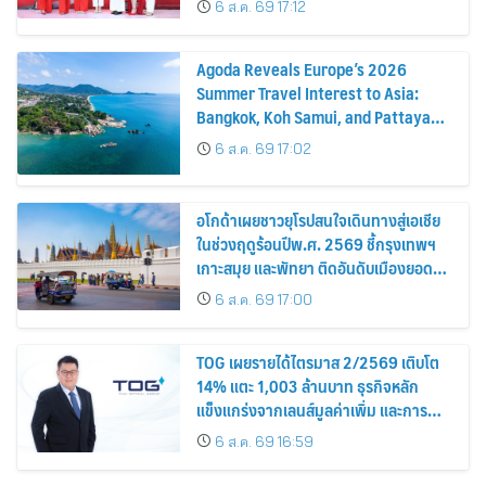
6 ส.ค. 69 17:12
Agoda Reveals Europe’s 2026
Summer Travel Interest to Asia:
Bangkok, Koh Samui, and Pattaya
Among the Top Cities
6 ส.ค. 69 17:02
อโกด้าเผยชาวยุโรปสนใจเดินทางสู่เอเชีย
ในช่วงฤดูร้อนปีพ.ศ. 2569 ชี้กรุงเทพฯ
เกาะสมุย และพัทยา ติดอันดับเมืองยอด
นิยม
6 ส.ค. 69 17:00
TOG เผยรายได้ไตรมาส 2/2569 เติบโต
14% แตะ 1,003 ล้านบาท ธุรกิจหลัก
แข็งแกร่งจากเลนส์มูลค่าเพิ่ม และการ
ขยายตลาดต่างประเทศ พร้อมเดินหน้า
6 ส.ค. 69 16:59
ลงทุนเพื่อการเติบโตระยะยาว