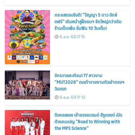
กระแสตอบรับดี! “ปัญญา 5 ดาว อีทส์
แฟร์” เดินหน้าสู่ฝั่งธนฯ จัดใหญ่กว่าเดิม
ร้านเด็ดเพิ่ม อิ่มฟิน 10 วันเต็ม!
6 ส.ค. 69 17:15
จักรวาลสะเทือน! 77 สาวงาม
“MUT2026” ตบเท้ารายงานตัวเข้ากองฯ
วันแรก
6 ส.ค. 69 17:13
ดีเคเอสเอช เจ้าของแบรนด์ ฮีรูดอยด์ เปิด
ตัวแคมเปญ “Road to Winning with
the MPS Science”