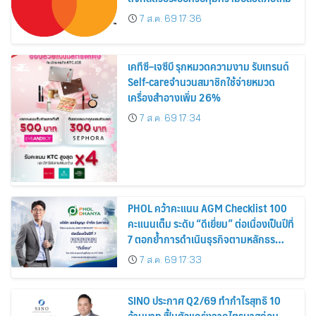
7 ส.ค. 69 17:36
เคทีซี–เจซีบี รุกหมวดความงาม รับเทรนด์
Self-careจำนวนสมาชิกใช้จ่ายหมวด
เครื่องสำอางเพิ่ม 26%
7 ส.ค. 69 17:34
PHOL คว้าคะแนน AGM Checklist 100
คะแนนเต็ม ระดับ “ดีเยี่ยม” ต่อเนื่องเป็นปีที่
7 ตอกย้ำการดำเนินธุรกิจตามหลักธร
รมาภิบาล โปร่งใส สร้างความเชื่อมั่นผู้ถือ
7 ส.ค. 69 17:33
หุ้น
SINO ประกาศ Q2/69 ทำกำไรสุทธิ 10
ล้านบาท ฟื้นตัวแกร่งจากไตรมาสก่อน