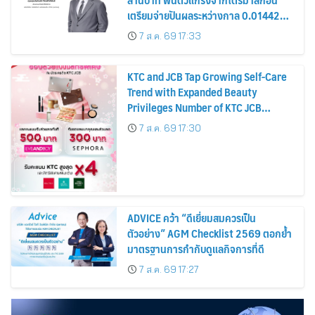
เตรียมจ่ายปันผลระหว่างกาล 0.014423
บาทต่อหุ้น ครึ่งปีหลังมุ่งเติบโตต่อเนื่อง
7 ส.ค. 69 17:33
KTC and JCB Tap Growing Self-Care
Trend with Expanded Beauty
Privileges Number of KTC JCB
Cardmembers Spending on
7 ส.ค. 69 17:30
Cosmetics Rises 26%
ADVICE คว้า “ดีเยี่ยมสมควรเป็น
ตัวอย่าง” AGM Checklist 2569 ตอกย้ำ
มาตรฐานการกำกับดูแลกิจการที่ดี
7 ส.ค. 69 17:27