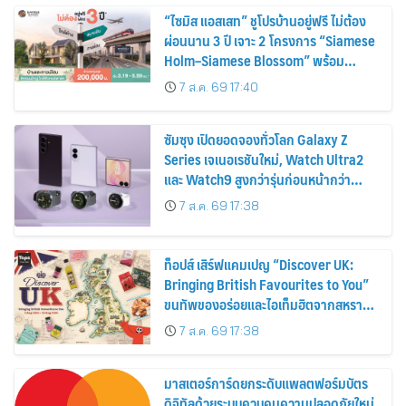
“ไซมิส แอสเสท” ชูโปรบ้านอยู่ฟรี ไม่ต้อง
ผ่อนนาน 3 ปี เจาะ 2 โครงการ “Siamese
Holm–Siamese Blossom” พร้อม
ส่วนลดและสิทธิพิเศษถึง 31 สิงหาคม
7 ส.ค. 69 17:40
2569
ซัมซุง เปิดยอดจองทั่วโลก Galaxy Z
Series เจเนอเรชันใหม่, Watch Ultra2
และ Watch9 สูงกว่ารุ่นก่อนหน้ากว่า
30%
7 ส.ค. 69 17:38
ท็อปส์ เสิร์ฟแคมเปญ “Discover UK:
Bringing British Favourites to You”
ขนทัพของอร่อยและไอเท็มฮิตจากสหราช
อาณาจักร ส่งตรงถึงมือตั้งแต่วันนี้ – 18
7 ส.ค. 69 17:38
สิงหาคมนี้
มาสเตอร์การ์ดยกระดับแพลตฟอร์มบัตร
ดิจิทัลด้วยระบบควบคุมความปลอดภัยใหม่