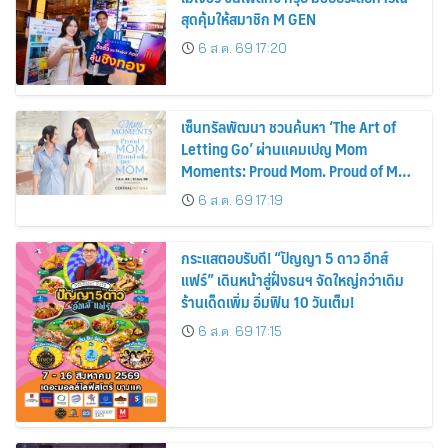
สุดคุ้มให้สมาชิก M GEN
6 ส.ค. 69 17:20
เซ็นทรัลพัฒนา ชวนค้นหา ‘The Art of
Letting Go’ ผ่านแคมเปญ Mom
Moments: Proud Mom. Proud of My
Mom.
6 ส.ค. 69 17:19
กระแสตอบรับดี! “ปัญญา 5 ดาว อีทส์
แฟร์” เดินหน้าสู่ฝั่งธนฯ จัดใหญ่กว่าเดิม
ร้านเด็ดเพิ่ม อิ่มฟิน 10 วันเต็ม!
6 ส.ค. 69 17:15