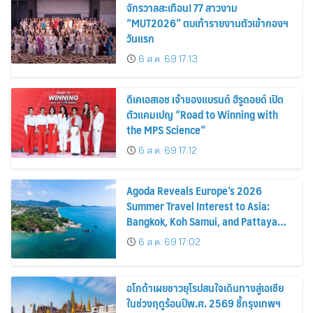
จักรวาลสะเทือน! 77 สาวงาม
“MUT2026” ตบเท้ารายงานตัวเข้ากองฯ
วันแรก
6 ส.ค. 69 17:13
ดีเคเอสเอช เจ้าของแบรนด์ ฮีรูดอยด์ เปิด
ตัวแคมเปญ “Road to Winning with
the MPS Science”
6 ส.ค. 69 17:12
Agoda Reveals Europe’s 2026
Summer Travel Interest to Asia:
Bangkok, Koh Samui, and Pattaya
Among the Top Cities
6 ส.ค. 69 17:02
อโกด้าเผยชาวยุโรปสนใจเดินทางสู่เอเชีย
ในช่วงฤดูร้อนปีพ.ศ. 2569 ชี้กรุงเทพฯ