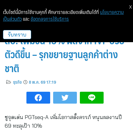
X
เว็บไซต์นี้มีการใช้งานคุกกี้ ศึกษารายละเอียดเพิ่มเติมได้ที่
นโยบายความ
เป็นส่วนตัว
และ
ข้อตกลงการใช้บริการ
SAFE ทรงดี Q1/69 กำไรแตะ 34
ลบ. เพิ่มขึ้น 13% ผลจาก IVF ปรับ
รับทราบ
ตัวดีขึ้น – รุกขยายฐานลูกค้าต่าง
ชาติ
ธุรกิจ
8 พ.ค. 69 17:19
ชูจุดเด่น PGTseq-A เพิ่มโอกาสตั้งครรภ์ หนุนผลงานปี
69 ทะลุเป้า 10%