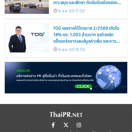
เกาะสมุย และพัทยา ติดอันดับเมืองยอด
นิยม
6 ส.ค. 69 17:00
TOG เผยรายได้ไตรมาส 2/2569 เติบโต
14% แตะ 1,003 ล้านบาท ธุรกิจหลัก
แข็งแกร่งจากเลนส์มูลค่าเพิ่ม และการ
ขยายตลาดต่างประเทศ พร้อมเดินหน้า
6 ส.ค. 69 16:59
ลงทุนเพื่อการเติบโตระยะยาว