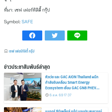
ที่มา:
เซฟ เฟอร์ทิลิตี้ กรุ๊ป
Symbol:
SAFE
เซฟ เฟอร์ทิลิตี้ กรุ๊ป
ข่าวประชาสัมพันธ์ล่าสุด
หัวเว่ย และ GAC AION Thailand ผนึก
กำลังขับเคลื่อน Smart Energy
Ecosystem เชื่อม GAC GN8 PHEV
รถยนต์ MPV ระดับพรีเมียม เข้ากับ
6 ส.ค. 69 17:37
พลังงานแสงอาทิตย์ภายในบ้าน
เมเจอร์ ซีนีเพล็กซ์ กรุ้ป มอบประสบการณ์