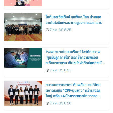
โคตินอส ซิสเต็มส์ บุกพิษณุโลก นำเสนอ
เทคโนโลยีแห่งอนาคตสู่วงการเฮลท์แคร์
7 ส.ค. 69 8:25
โรงพยาบาลไทยนครินทร์ โชว์ศักยภาพ
‘ศูนย์ปลูกถ่ายไต’ ตอกย้ำความพร้อม
ระดับมาตรฐาน เดินหน้าผ่าตัดปลูกถ่ายไต
สำเร็จ 2 รายพร้อมกัน จากผู้บริจาคอวัยวะ
7 ส.ค. 69 8:21
รายเดียวกัน
สมาคมการตลาดฯ ดันพลังแบรนด์ไทย
ผงาดเอเชีย “CPF-นันยาง” คว้ารางวัล
ใหญ่ พร้อม 4 นักการตลาดไทยกวาด
รางวัลบุคคลเวที AMF AMEA & YWN
7 ส.ค. 69 8:20
2026