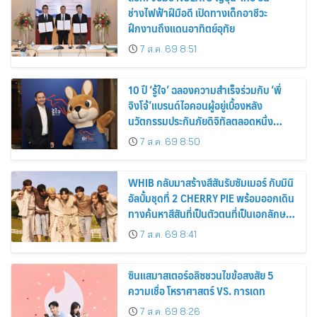
ช่างไฟฟ้าฝีมือดี เปิดทางเด็กอาชีวะ
ฝึกงานถึงแดนอาทิตย์อุทัย
7 ส.ค. 69 8:51
10 ปี ‘รู้ใจ’ ฉลองความสำเร็จร่วมกับ ‘พี่
จิงโจ้’แบรนด์ไอคอนผู้อยู่เบื้องหลัง
นวัตกรรมประกันภัยดิจิทัลตลอดหนึ่ง
ทศวรรษ
7 ส.ค. 69 8:50
WHIB กลับมาสร้างสีสันรับซัมเมอร์ กับมินิ
อัลบั้มชุดที่ 2 CHERRY PIE พร้อมออกเดิน
ทางค้นหาสีสันที่เป็นตัวตนที่เป็นเอกลักษณ์
ของตัวเอง
7 ส.ค. 69 8:41
ซินแสมาสเตอร์อลิซชวนไขข้อสงสัย 5
ความเชื่อ โหราศาสตร์ VS. การเดท
7 ส.ค. 69 8:26