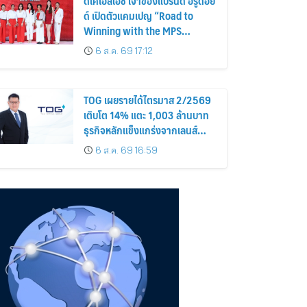
ดีเคเอสเอช เจ้าของแบรนด์ ฮีรูดอย
ด์ เปิดตัวแคมเปญ “Road to
Winning with the MPS
Science”
6 ส.ค. 69 17:12
TOG เผยรายได้ไตรมาส 2/2569
เติบโต 14% แตะ 1,003 ล้านบาท
ธุรกิจหลักแข็งแกร่งจากเลนส์
มูลค่าเพิ่ม และการขยายตลาดต่าง
6 ส.ค. 69 16:59
ประเทศ พร้อมเดินหน้าลงทุนเพื่อ
การเติบโตระยะยาว