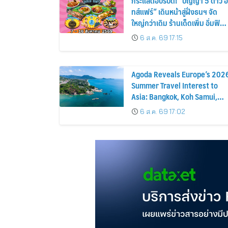
กระแสตอบรับดี! “ปัญญา 5 ดาว อี
ทส์แฟร์” เดินหน้าสู่ฝั่งธนฯ จัด
ใหญ่กว่าเดิม ร้านเด็ดเพิ่ม อิ่มฟิน
10 วันเต็ม!
6 ส.ค. 69 17:15
Agoda Reveals Europe’s 202
Summer Travel Interest to
Asia: Bangkok, Koh Samui,
and Pattaya Among the Top
6 ส.ค. 69 17:02
Cities