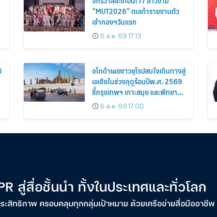
จักรวาลสะเทือน! 77 สาวงาม
“MUT2026” ตบเท้ารายงานตัว
เข้ากองฯวันแรก
6 ส.ค. 69 17:13
6
อโกด้าเผยชาวยุโรปสนใจเดินทางสู่
เอเชียในช่วงฤดูร้อนปีพ.ศ. 2569
ชี้กรุงเทพฯ เกาะสมุย และพัทยา
ติดอันดับเมืองยอดนิยม
6 ส.ค. 69 17:00