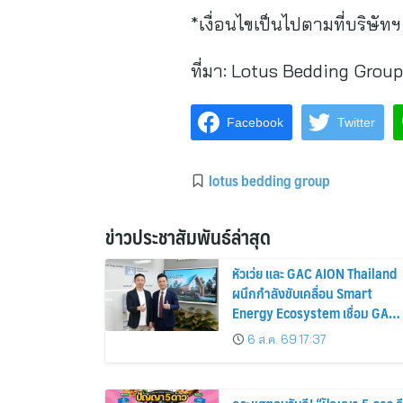
*เงื่อนไขเป็นไปตามที่บริษั
ที่มา:
Lotus Bedding Group
Facebook
Twitter
lotus bedding group
ข่าวประชาสัมพันธ์ล่าสุด
หัวเว่ย และ GAC AION Thailand
ผนึกกำลังขับเคลื่อน Smart
Energy Ecosystem เชื่อม GAC
GN8 PHEV รถยนต์ MPV ระดับ
6 ส.ค. 69 17:37
พรีเมียม เข้ากับพลังงานแสง
อาทิตย์ภายในบ้าน