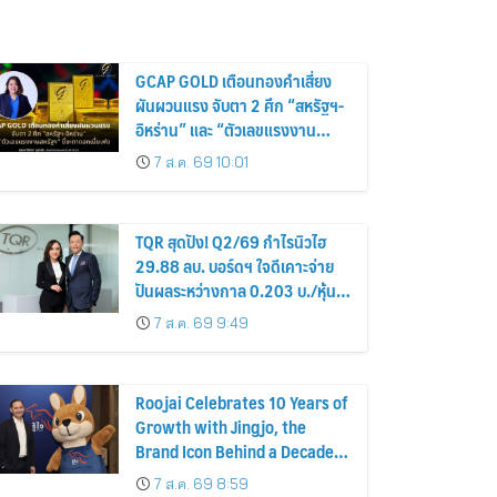
GCAP GOLD เตือนทองคำเสี่ยง
ผันผวนแรง จับตา 2 ศึก “สหรัฐฯ-
อิหร่าน” และ “ตัวเลขแรงงาน
สหรัฐฯ” ชี้ชะตาดอกเบี้ยเฟด
7 ส.ค. 69 10:01
TQR สุดปัง! Q2/69 กำไรนิวไฮ
29.88 ลบ. บอร์ดฯ ใจดีเคาะจ่าย
ปันผลระหว่างกาล 0.203 บ./หุ้น
รับทรัพย์ 4 ก.ย.69
7 ส.ค. 69 9:49
Roojai Celebrates 10 Years of
Growth with Jingjo, the
Brand Icon Behind a Decade
of Insurance Innovation
7 ส.ค. 69 8:59