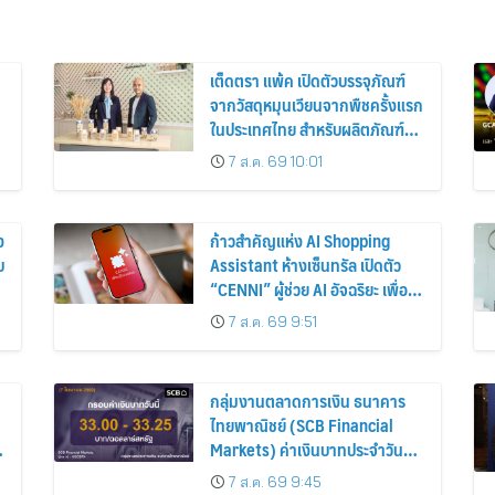
เต็ดตรา แพ้ค เปิดตัวบรรจุภัณฑ์
จากวัสดุหมุนเวียนจากพืชครั้งแรก
ในประเทศไทย สำหรับผลิตภัณฑ์นม
เชียงใหม่ เฟรชมิลค์
7 ส.ค. 69 10:01
ง
ก้าวสำคัญแห่ง AI Shopping
บ
Assistant ห้างเซ็นทรัล เปิดตัว
“CENNI” ผู้ช่วย AI อัจฉริยะ เพื่อน
รู้ใจสายช้อปคนใหม่ ร่วมยกระดับ
7 ส.ค. 69 9:51
ประสบการณ์ช้อปปิ้งให้ง่ายขึ้นได้
ในแชตเดียว
กลุ่มงานตลาดการเงิน ธนาคาร
ไทยพาณิชย์ (SCB Financial
Markets) ค่าเงินบาทประจำวันที่ 7
สิงหาคม 2569
7 ส.ค. 69 9:45