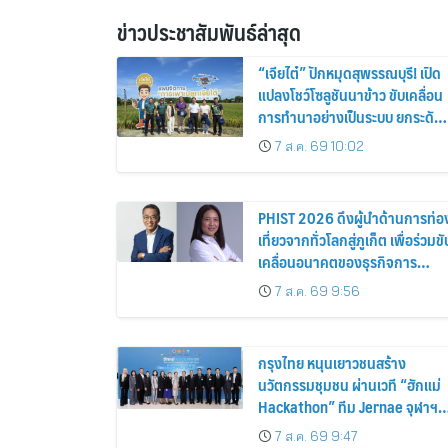
ข่าวประชาสัมพันธ์ล่าสุด
“เจียไต๋” ปักหมุดสุพรรณบุรี! เปิด
แปลงโชว์โซลูชันนาข้าว ขับเคลื่อน
การทำนาอย่างเป็นระบบ ยกระดับ
เกษตรกรไทย
7 ส.ค. 69 10:02
PHIST 2026 ดึงผู้นำด้านการท่อ
เที่ยวจากทั่วโลกสู่ภูเก็ต เพื่อร่วมขั
เคลื่อนอนาคตของธุรกิจการ
บริการอย่างยั่งยืน
7 ส.ค. 69 9:56
กรุงไทย หนุนเยาวชนสร้าง
นวัตกรรมชุมชน ผ่านเวที “ฮักแม่
Hackathon” ทีม Jernae จุฬาฯ
คว้าแชมป์ ใช้ AI ติดตามทรัพย์สิน
7 ส.ค. 69 9:47