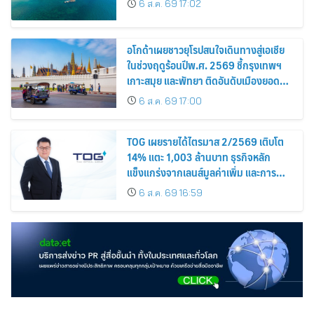
6 ส.ค. 69 17:02
อโกด้าเผยชาวยุโรปสนใจเดินทางสู่เอเชีย
ในช่วงฤดูร้อนปีพ.ศ. 2569 ชี้กรุงเทพฯ
เกาะสมุย และพัทยา ติดอันดับเมืองยอด
นิยม
6 ส.ค. 69 17:00
TOG เผยรายได้ไตรมาส 2/2569 เติบโต
14% แตะ 1,003 ล้านบาท ธุรกิจหลัก
แข็งแกร่งจากเลนส์มูลค่าเพิ่ม และการ
ขยายตลาดต่างประเทศ พร้อมเดินหน้า
6 ส.ค. 69 16:59
ลงทุนเพื่อการเติบโตระยะยาว