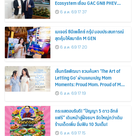
Ecosystem เชื่อม GAC GN8 PHEV
รถยนต์ MPV ระดับพรีเมียม เข้ากับ
6 ส.ค. 69 17:37
พลังงานแสงอาทิตย์ภายในบ้าน
เมเจอร์ ซีนีเพล็กซ์ กรุ้ป มอบประสบการณ์
สุดคุ้มให้สมาชิก M GEN
6 ส.ค. 69 17:20
เซ็นทรัลพัฒนา ชวนค้นหา ‘The Art of
Letting Go’ ผ่านแคมเปญ Mom
Moments: Proud Mom. Proud of My
Mom.
6 ส.ค. 69 17:19
กระแสตอบรับดี! “ปัญญา 5 ดาว อีทส์
แฟร์” เดินหน้าสู่ฝั่งธนฯ จัดใหญ่กว่าเดิม
ร้านเด็ดเพิ่ม อิ่มฟิน 10 วันเต็ม!
6 ส.ค. 69 17:15