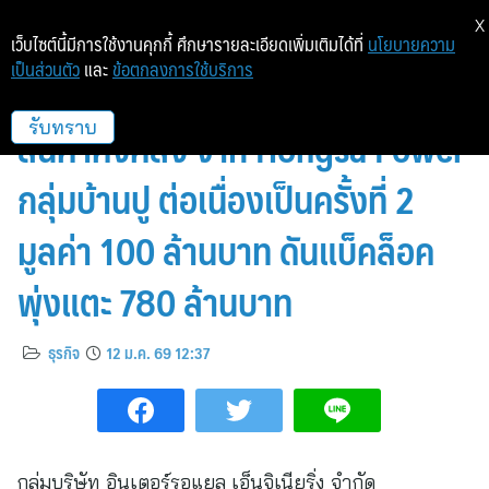
X
เว็บไซต์นี้มีการใช้งานคุกกี้ ศึกษารายละเอียดเพิ่มเติมได้ที่
นโยบายความ
เป็นส่วนตัว
และ
ข้อตกลงการใช้บริการ
IROYAL โตไม่หยุด ได้งานบริหาร
สินค้าคงคลัง จาก Hongsa Power
รับทราบ
กลุ่มบ้านปู ต่อเนื่องเป็นครั้งที่ 2
มูลค่า 100 ล้านบาท ดันแบ็คล็อค
พุ่งแตะ 780 ล้านบาท
ธุรกิจ
12 ม.ค. 69 12:37
กลุ่มบริษัท อินเตอร์รอแยล เอ็นจิเนียริ่ง จำกัด