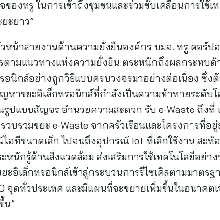
ใจของทรู ในการเข้าถึงชุมชนและร่วมขับเคลื่อนการใช้เท
นระยะยาว”
วหน้าสายงานด้านความยั่งยืนองค์กร บมจ. ทรู คอร์ปอเรช
์กรตามแนวทางแห่งความยั่งยืน ตระหนักถึงผลกระทบด้าน
รอนิกส์อย่างถูกวิธีแบบครบวงจรมาอย่างต่อเนื่อง ซึ่ง
ปัญหาขยะอิเล็กทรอนิกส์ที่กำลังเป็นความท้าทายระดั
จ” ในรูปแบบสัญจร อำนวยความสะดวก รับ e-Waste ถึงที่ แ
เพื่อรวบรวมขยะ e-Waste จากครัวเรือนและโครงการที่อยู
ณ์ไอทีขนาดเล็ก ไปจนถึงอุปกรณ์ IoT ที่เลิกใช้งาน สะ
หนักรู้ด้านสิ่งแวดล้อม ส่งเสริมการใช้เทคโนโลยีอย่างร
นำขยะอิเล็กทรอนิกส์เข้าสู่กระบวนการรีไซเคิลตามมาตรฐา
400 จุดทั่วประเทศ และมีแผนที่จะขยายเพิ่มขึ้นในอนาคตเ
ึ้น”