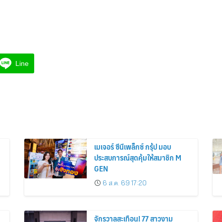
Line
เมเจอร์ ซีนีเพล็กซ์ กรุ้ป มอบ
ประสบการณ์สุดคุ้มให้สมาชิก M
GEN
6 ส.ค. 69 17:20
จักรวาลสะเทือน! 77 สาวงาม