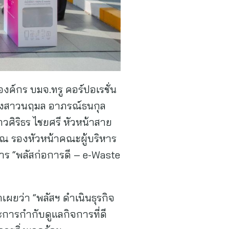
ค์กร บมจ.ทรู คอร์ปอเรชั่น
 นางสาวนฤมล อาภรณ์ธนกุล
วศิริธร ไชยศรี หัวหน้าสาย
รณ รองหัวหน้าคณะผู้บริหาร
าร “พลัสก่อการดี – e-Waste
เผยว่า “พลัสฯ ดำเนินธุรกิจ
ะการกำกับดูแลกิจการที่ดี