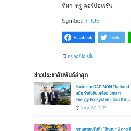
ที่มา:
ทรู คอร์ปอเรชั่น
Symbol:
TRUE
Facebook
Twitter
ทรู คอร์ปอเรชั่น
ข่าวประชาสัมพันธ์ล่าสุด
หัวเว่ย และ GAC AION Thailand
ผนึกกำลังขับเคลื่อน Smart
Energy Ecosystem เชื่อม GAC
GN8 PHEV รถยนต์ MPV ระดับ
6 ส.ค. 69 17:37
พรีเมียม เข้ากับพลังงานแสง
อาทิตย์ภายในบ้าน
กระแสตอบรับดี! “ปัญญา 5 ดาว อี