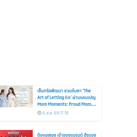
เซ็นทรัลพัฒนา ชวนค้นหา ‘The
Art of Letting Go’ ผ่านแคมเปญ
Mom Moments: Proud Mom.
Proud of My Mom.
6 ส.ค. 69 17:19
ดีเคเอสเอช เจ้าของแบรนด์ ฮีรูดอย