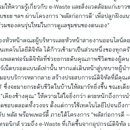
รมให้ความรู้เกี่ยวกับ e-Waste และสิ่งแวดล้อมแก่เยาวช
เก็บขยะ ฯลฯ ผ่านโครงการ ‘พลัสก่อการดี’ เพื่อปลูกฝัง
วนร่วมของคนรุ่นใหม่ในการดูแลชุมชนของตนเอง”
งหัวหน้าคณะผู้บริหารและหัวหน้าสายงานออนไลน์คอนเ
ันเทคโนโลยีดิจิทัล ได้ก้าวเข้ามาเป็นส่วนหนึ่งของทุกครัว
แพลตฟอร์มดิจิทัลที่ช่วยยกระดับคุณภาพชีวิตของผู้คน โดย
ร์เน็ตบรอดแบนด์เท่านั้น หากแต่เดินหน้าสู่บทบาทผู้
มอบบริการหลากลาย สร้างประสบการณ์ดิจิทัลที่มีคุณค่
T ซึ่งจะมายกระดับชีวิตในบ้านให้สมาร์ทยิ่งขึ้น ขณะเด
อม “เคียงข้างคุณ” ให้ความใส่ใจยิ่งกว่า ตระหนักถึงการ
ผิดชอบตลอดทั้งวงจร ตั้งแต่การใช้เทคโนโลยีไปจนถึง
อกับ พลัส พร็อพเพอร์ตี้ ภายใต้โครงการ “พลัสก่อการดี – 
อนิกส์ รวมถึง e-Waste ที่เกิดขึ้นจากอุปกรณ์ดิจิทัล เ