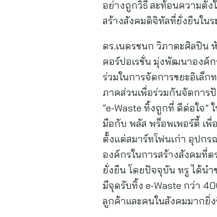
อย่างถูกวิธี สะท้อนความตั้ง
สร้างสังคมดิจิทัลที่ยั่งยืนใ
ดร.เนตรชนก วิภาตะศิลปิน หั
คอร์ปอเรชั่น มุ่งพัฒนาองค
ร่วมในการจัดการขยะอิเล็กท
ภาคส่วนเพื่อร่วมกันจัดการ
“e-Waste ทิ้งถูกที่ ดีต่อใ
มือกับ พลัส พร็อพเพอร์ตี้ 
ตั้งแต่สมาร์ทโฟนเก่า อุปกร
องค์กรในการสร้างสังคมที่ตระ
ยั่งยืน โดยปัจจุบัน ทรู ได้
มีจุดรับทิ้ง e-Waste กว่า 
ลูกค้าและคนในสังคมมากยิ่งข