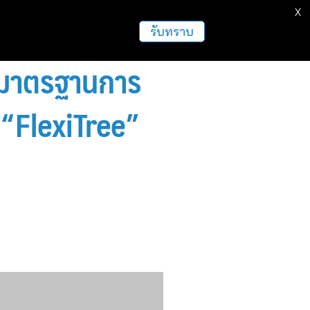
X
ธุรกิจ
ฝากข่าวประชาสัมพันธ์
อื่นๆ
รับทราบ
บมาตรฐานการ
พ “FlexiTree”