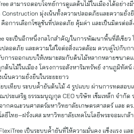
exiTree สามารถตอบโจทย์การดูแลต้นไม้ในเมืองได้อย่างม
n Construction มุ่งเน้นทั้งความปลอดภัยและความยั่งย
ก คือการเลือกโซลูชันที่ปลอดภัย คุ้มค่า และเป็นมิตรต่อส
exiTree จะเป็นอีกหนึ่งกลไกสำคัญในการพัฒนาพื้นที่สีเขีย
ปลอดภัย และความใส่ใจต่อสิ่งแวดล้อม ควบคู่ไปกับการ
ได้รับการออกแบบให้เหมาะสมกับต้นไม้หลากหลายขนาด
ูกต้นไม้ในเมือง โครงการอสังหาริมทรัพย์ งานภูมิทัศ
ุ่งเน้นความยั่งยืนในระยะยาว
รียบเทียบ ระบบค้ำยันต้นไม้ 4 รูปแบบ ผ่านการทดสอบแ
ประเสริฐ ธรรมมนุญกุล CEO บริษัท เข็มเหล็ก จำกัด 
 จากคณะวนศาสตร์มหาวิทยาลัยเกษตรศาสตร์ และ ดร.นค
ลยีไทย–ฝรั่งเศส มหาวิทยาลัยเทคโนโลยีพระจอมเกล้
FlexiTree เป็นระบบค้ำยันที่ให้ความมั่นคง แข็งแรง แล