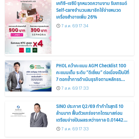
เคทีซี–เจซีบี รุกหมวดความงาม รับเทรนด์
Self-careจำนวนสมาชิกใช้จ่ายหมวด
เครื่องสำอางเพิ่ม 26%
7 ส.ค. 69 17:34
PHOL คว้าคะแนน AGM Checklist 100
คะแนนเต็ม ระดับ “ดีเยี่ยม” ต่อเนื่องเป็นปีที่
7 ตอกย้ำการดำเนินธุรกิจตามหลักธร
รมาภิบาล โปร่งใส สร้างความเชื่อมั่นผู้ถือ
7 ส.ค. 69 17:33
หุ้น
SINO ประกาศ Q2/69 ทำกำไรสุทธิ 10
ล้านบาท ฟื้นตัวแกร่งจากไตรมาสก่อน
เตรียมจ่ายปันผลระหว่างกาล 0.014423
บาทต่อหุ้น ครึ่งปีหลังมุ่งเติบโตต่อเนื่อง
7 ส.ค. 69 17:33