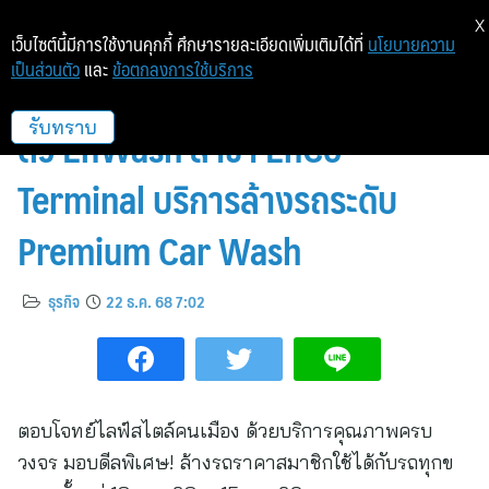
X
เว็บไซต์นี้มีการใช้งานคุกกี้ ศึกษารายละเอียดเพิ่มเติมได้ที่
นโยบายความ
เป็นส่วนตัว
และ
ข้อตกลงการใช้บริการ
EnCo ขยายบริการไลฟ์สไตล์ เปิด
ตัว EnWash สาขา EnCo
รับทราบ
Terminal บริการล้างรถระดับ
Premium Car Wash
ธุรกิจ
22 ธ.ค. 68 7:02
ตอบโจทย์ไลฟ์สไตล์คนเมือง ด้วยบริการคุณภาพครบ
วงจร มอบดีลพิเศษ! ล้างรถราคาสมาชิกใช้ได้กับรถทุกข