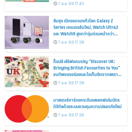
ส่วนลดและสิทธิพิเศษถึง 31 สิงหาคม
7 ส.ค. 69 17:40
2569
ซัมซุง เปิดยอดจองทั่วโลก Galaxy Z
Series เจเนอเรชันใหม่, Watch Ultra2
และ Watch9 สูงกว่ารุ่นก่อนหน้ากว่า
30%
7 ส.ค. 69 17:38
ท็อปส์ เสิร์ฟแคมเปญ “Discover UK:
Bringing British Favourites to You”
ขนทัพของอร่อยและไอเท็มฮิตจากสหราช
อาณาจักร ส่งตรงถึงมือตั้งแต่วันนี้ – 18
7 ส.ค. 69 17:38
สิงหาคมนี้
มาสเตอร์การ์ดยกระดับแพลตฟอร์มบัตร
ดิจิทัลด้วยระบบควบคุมความปลอดภัยใหม่
7 ส.ค. 69 17:36