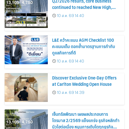
Q2/2026 results, core business
continued to reached New High,
driving growth across all
10 ส.ค. 69 14:40
businesses while advancing future
landmark developments
L&E คว้าคะแนน AGM Checklist 100
คะแนนเต็ม ตอกย้ำมาตรฐานการกำกับ
ดูแลกิจการที่ดี
10 ส.ค. 69 14:40
Discover Exclusive One-Day Offers
at Carlton Wedding Open House
10 ส.ค. 69 14:39
เซ็นทรัลพัฒนา เผยผลประกอบการ
ไตรมาส 2/2569 แข็งแกร่ง ธุรกิจหลักทำ
นิวไฮต่อเนื่อง หนุนการเติบโตทุกธุรกิจ