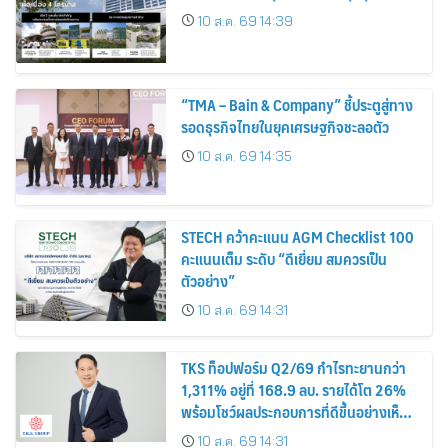
เดินหน้าสร้างแลนด์มาร์กแห่งอนาคต
10 ส.ค. 69 14:39
“TMA – Bain & Company” ชี้ประตูสู่ทาง
รอดธุรกิจไทยในยุคเศรษฐกิจชะลอตัว
10 ส.ค. 69 14:35
STECH คว้าคะแนน AGM Checklist 100
คะแนนเต็ม ระดับ “ดีเยี่ยม สมควรเป็น
ตัวอย่าง”
10 ส.ค. 69 14:31
TKS ท็อปฟอร์ม Q2/69 กำไรทะยานกว่า
1,311% อยู่ที่ 168.9 ลบ. รายได้โต 26%
พร้อมโชว์ผลประกอบการที่ดีขึ้นอย่างเห็น
ได้ชัด บอร์ดเคาะจ่ายปันผลระหว่างกาลหุ้น
10 ส.ค. 69 14:31