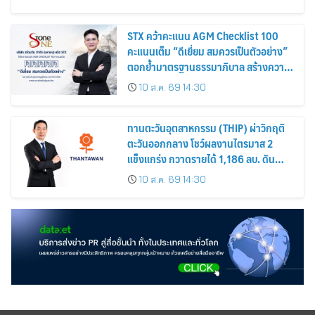
ละ 0.12 บาท
STX คว้าคะแนน AGM Checklist 100
คะแนนเต็ม “ดีเยี่ยม สมควรเป็นตัวอย่าง”
ตอกย้ำมาตรฐานธรรมาภิบาล สร้างความ
เชื่อมั่นนักลงทุน
10 ส.ค. 69 14:30
ทานตะวันอุตสาหกรรม (THIP) ผ่าวิกฤติ
ตะวันออกกลาง โชว์ผลงานไตรมาส 2
แข็งแกร่ง กวาดรายได้ 1,186 ลบ. ดัน
กำไรเพิ่มขึ้น 26% พร้อมอนุมัติปันผล
10 ส.ค. 69 14:30
ระหว่างกาล 0.55 บาท/หุ้น