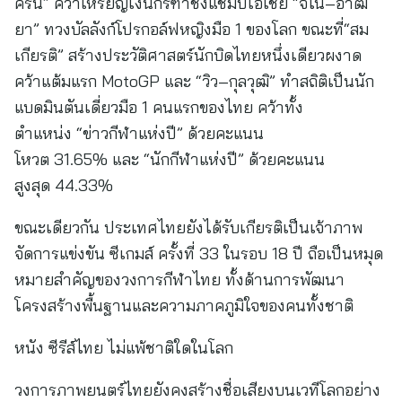
คีริน” คว้าเหรียญเงินกรีฑาชิงแชมป์เอเชีย “จีโน่–อาฒ
ยา” ทวงบัลลังก์โปรกอล์ฟหญิงมือ 1 ของโลก ขณะที่“สม
เกียรติ” สร้างประวัติศาสตร์นักบิดไทยหนึ่งเดียวผงาด
คว้าแต้มแรก MotoGP และ “วิว–กุลวุฒิ” ทำสถิติเป็นนัก
แบดมินตันเดี่ยวมือ 1 คนแรกของไทย คว้าทั้ง
ตำแหน่ง “ข่าวกีฬาแห่งปี” ด้วยคะแนน
โหวต 31.65% และ “นักกีฬาแห่งปี” ด้วยคะแนน
สูงสุด 44.33%
ขณะเดียวกัน ประเทศไทยยังได้รับเกียรติเป็นเจ้าภาพ
จัดการแข่งขัน ซีเกมส์ ครั้งที่ 33 ในรอบ 18 ปี ถือเป็นหมุด
หมายสำคัญของวงการกีฬาไทย ทั้งด้านการพัฒนา
โครงสร้างพื้นฐานและความภาคภูมิใจของคนทั้งชาติ
หนัง ซีรีส์ไทย ไม่แพ้ชาติใดในโลก
วงการภาพยนตร์ไทยยังคงสร้างชื่อเสียงบนเวทีโลกอย่าง