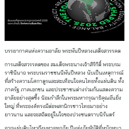
บรรยากาศแห่งความอาลัย พระพันปีหลวงเสด็จสวรรคต
การเสด็จสวรรคตของ สมเด็จพระนางเจ้าสิริกิติ์ พระบรม
ราชินีนาถ พระบรมราชชนนีพันปีหลวง นับเป็นเหตุการณ์
ที่สร้างความโศกาดูรและสะเทือนใจคนไทยทั้งแผ่นดิน ทั้ง
ภาครัฐ ภาคเอกชน และประชาชนต่างร่วมกันแสดงความ
อาลัยอย่างสุดซึ้ง น้อมรำลึกในพระมหากรุณาธิคุณอันยิ่ง
ใหญ่ ที่พระองค์ทรงมีต่อพสกนิกรชาวไทยมาอย่าง
ยาวนาน และจะสถิตอยู่ในใจของปวงชนตราบนิรันดร์
จากแผ่นดินไหวถึงมหาอุทกภัย ปีแห่งภัยพิบัติที่หนักหนา