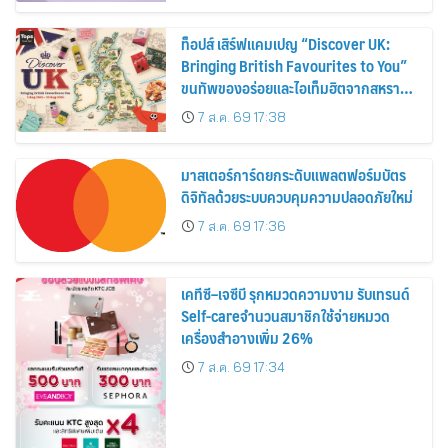
ท็อปส์ เสิร์ฟแคมเปญ “Discover UK:
Bringing British Favourites to You”
ขนทัพของอร่อยและไอเท็มฮิตจากสหราช
อาณาจักร ส่งตรงถึงมือตั้งแต่วันนี้ – 18
7 ส.ค. 69 17:38
สิงหาคมนี้
มาสเตอร์การ์ดยกระดับแพลตฟอร์มบัตร
ดิจิทัลด้วยระบบควบคุมความปลอดภัยใหม่
7 ส.ค. 69 17:36
เคทีซี–เจซีบี รุกหมวดความงาม รับเทรนด์
Self-careจำนวนสมาชิกใช้จ่ายหมวด
เครื่องสำอางเพิ่ม 26%
7 ส.ค. 69 17:34