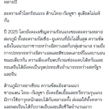
หลายปี
สงครามทั่วโลกร้อนแรง ด้านไทย-กัมพูชา ดุเดือดไม่แพ้
กัน
ปี 2025 โลกยังคงเผชิญความร้อนแรงของสงครามหลาย
สมรภูมิ ทั้งสงครามรัสเซีย–ยูเครนที่ยังไม่สิ้นสุด ความขัด
แย้งในฉนวนกาซาระหว่างอิสราเอลกับกลุ่มฮามาส รวมถึง
การปะทะระหว่างอิสราเอลและฮิซบอลเลาะห์ในเลบานอน
ขณะเดียวกัน ความตึงเครียดบริเวณช่องแคบไต้หวันและ
ทะเลจีนใต้ยังคงเป็นจุดปะทะเชิงอำนาจระหว่างสหรัฐฯ
และจีน
ด้านภูมิภาคอาเซียน ความขัดแย้งตามแนว
ชายแดน ไทย–กัมพูชา ยังคงยืดเยื้อและทวีความรุนแรง
มีการใช้อาวุธหนักตอบโต้กันหลายครั้ง ส่งผลให้ทั้งทหาร
และพลเรือนได้รับบาดเจ็บและเสียชีวิตจำนวนมาก