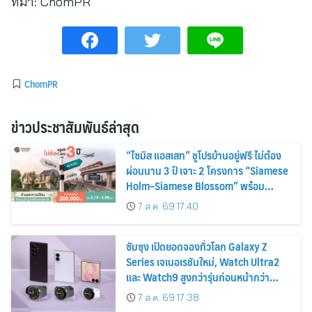
ที่มา:
ChomPR
ChomPR
ข่าวประชาสัมพันธ์ล่าสุด
“ไซมิส แอสเสท” ชูโปรบ้านอยู่ฟรี ไม่ต้อง
ผ่อนนาน 3 ปี เจาะ 2 โครงการ “Siamese
Holm–Siamese Blossom” พร้อม
ส่วนลดและสิทธิพิเศษถึง 31 สิงหาคม
7 ส.ค. 69 17:40
2569
ซัมซุง เปิดยอดจองทั่วโลก Galaxy Z
Series เจเนอเรชันใหม่, Watch Ultra2
และ Watch9 สูงกว่ารุ่นก่อนหน้ากว่า
30%
7 ส.ค. 69 17:38