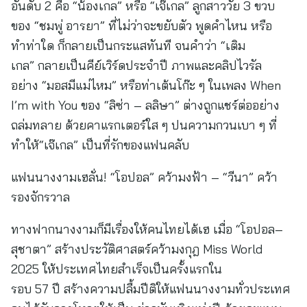
อันดับ 2 คือ “น้องเกล” หรือ “เจ๊เกล” ลูกสาววัย 3 ขวบ
ของ “ชมพู่ อารยา” ที่ไม่ว่าจะขยับตัว พูดคำไหน หรือ
ทำท่าใด ก็กลายเป็นกระแสทันที จนคำว่า “เติม
เกล” กลายเป็นคีย์เวิร์ดประจำปี ภาพและคลิปไวรัล
อย่าง “มอสมีแม่ไหม” หรือท่าเต้นโก๊ะ ๆ ในเพลง When
I’m with You ของ “ลิซ่า – ลลิษา” ต่างถูกแชร์ต่ออย่าง
ถล่มทลาย ด้วยคาแรกเตอร์ใส ๆ ปนความกวนเบา ๆ ที่
ทำให้“เจ๊เกล” เป็นที่รักของแฟนคลับ
แฟนนางงามเฮลั่น! “โอปอล” คว้ามงฟ้า – “วีนา” คว้า
รองจักรวาล
ทางฟากนางงามก็มีเรื่องให้คนไทยได้เฮ เมื่อ “โอปอล–
สุชาตา” สร้างประวัติศาสตร์คว้ามงกุฎ Miss World
2025 ให้ประเทศไทยสำเร็จเป็นครั้งแรกใน
รอบ 57 ปี สร้างความปลื้มปีติให้แฟนนางงามทั่วประเทศ