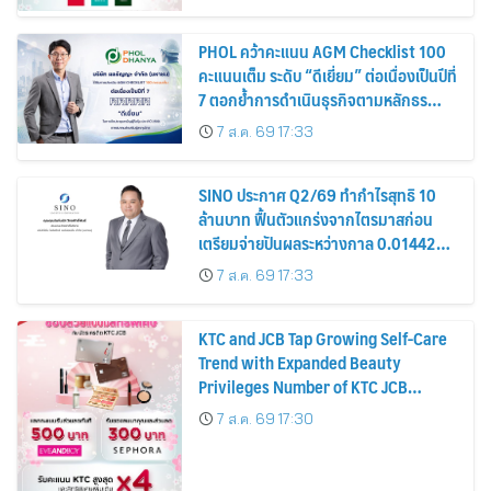
PHOL คว้าคะแนน AGM Checklist 100
คะแนนเต็ม ระดับ “ดีเยี่ยม” ต่อเนื่องเป็นปีที่
7 ตอกย้ำการดำเนินธุรกิจตามหลักธร
รมาภิบาล โปร่งใส สร้างความเชื่อมั่นผู้ถือ
7 ส.ค. 69 17:33
หุ้น
SINO ประกาศ Q2/69 ทำกำไรสุทธิ 10
ล้านบาท ฟื้นตัวแกร่งจากไตรมาสก่อน
เตรียมจ่ายปันผลระหว่างกาล 0.014423
บาทต่อหุ้น ครึ่งปีหลังมุ่งเติบโตต่อเนื่อง
7 ส.ค. 69 17:33
KTC and JCB Tap Growing Self-Care
Trend with Expanded Beauty
Privileges Number of KTC JCB
Cardmembers Spending on
7 ส.ค. 69 17:30
Cosmetics Rises 26%