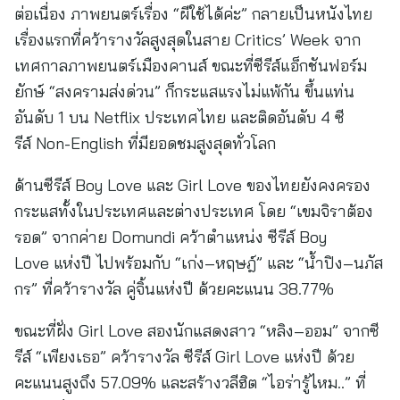
ต่อเนื่อง ภาพยนตร์เรื่อง “ผีใช้ได้ค่ะ” กลายเป็นหนังไทย
เรื่องแรกที่คว้ารางวัลสูงสุดในสาย Critics’ Week จาก
เทศกาลภาพยนตร์เมืองคานส์ ขณะที่ซีรีส์แอ็กชันฟอร์ม
ยักษ์ “สงครามส่งด่วน” ก็กระแสแรงไม่แพ้กัน ขึ้นแท่น
อันดับ 1 บน Netflix ประเทศไทย และติดอันดับ 4 ซี
รีส์ Non-English ที่มียอดชมสูงสุดทั่วโลก
ด้านซีรีส์ Boy Love และ Girl Love ของไทยยังคงครอง
กระแสทั้งในประเทศและต่างประเทศ โดย “เขมจิราต้อง
รอด” จากค่าย Domundi คว้าตำแหน่ง ซีรีส์ Boy
Love แห่งปี ไปพร้อมกับ “เก่ง–หฤษฎ์” และ “น้ำปิง–นภัส
กร” ที่คว้ารางวัล คู่จิ้นแห่งปี ด้วยคะแนน 38.77%
ขณะที่ฝั่ง Girl Love สองนักแสดงสาว “หลิง–ออม” จากซี
รีส์ “เพียงเธอ” คว้ารางวัล ซีรีส์ Girl Love แห่งปี ด้วย
คะแนนสูงถึง 57.09% และสร้างวลีฮิต “ไอร่ารู้ไหม..” ที่