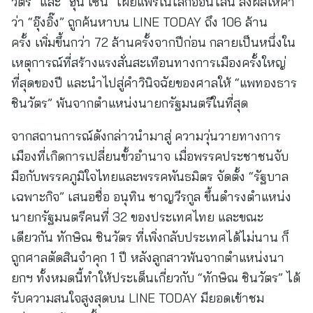
วัตร” และ “ฮุน เซน” เผยแพร่ในโลกออนไลน์ ส่งผลให้คำ
ว่า “อุ๊งอิ๊ง” ถูกค้นหาบน LINE TODAY ถึง 106 ล้าน
ครั้ง เพิ่มขึ้นกว่า 72 ล้านครั้งจากปีก่อน กลายเป็นหนึ่งใน
เหตุการณ์ที่สร้างแรงสั่นสะเทือนทางการเมืองครั้งใหญ่
ที่สุดของปี และนำไปสู่คำวินิจฉัยของศาลให้ “แพทองธาร
ชินวัตร” พ้นจากตำแหน่งนายกรัฐมนตรีในที่สุด
จากสถานการณ์ดังกล่าวนำมาสู่ ความวุ่นวายทางการ
เมืองที่เกิดการเปลี่ยนขั้วอำนาจ เมื่อพรรคประชาชนจับ
มือกับพรรคภูมิใจไทยและพรรคพันธมิตร จัดตั้ง “รัฐบาล
เฉพาะกิจ” เสนอชื่อ อนุทิน ชาญวีรกูล ขึ้นดำรงตำแหน่ง
นายกรัฐมนตรีคนที่ 32 ของประเทศไทย และขณะ
เดียวกัน ทักษิณ ชินวัตร ที่เพิ่งกลับประเทศได้ไม่นาน ก็
ถูกศาลตัดสินจำคุก 1 ปี หลังลูกสาวพ้นจากตำแหน่งนา
ยกฯ ทั้งหมดนี้ทำให้ประเด็นเกี่ยวกับ “ทักษิณ ชินวัตร” ได้
รับความสนใจสูงสุดบน LINE TODAY มียอดเข้าชม