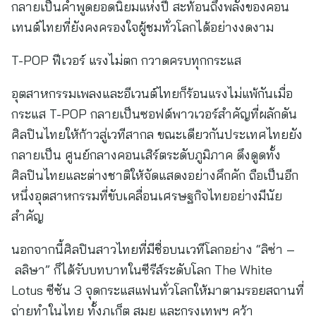
กลายเป็นคำพูดยอดนิยมแห่งปี สะท้อนถึงพลังของคอน
เทนต์ไทยที่ยังคงครองใจผู้ชมทั่วโลกได้อย่างงดงาม
T-POP ฟีเวอร์ แรงไม่ตก กวาดครบทุกกระแส
อุตสาหกรรมเพลงและอีเวนต์ไทยก็ร้อนแรงไม่แพ้กันเมื่อ
กระแส T-POP กลายเป็นซอฟต์พาวเวอร์สำคัญที่ผลักดัน
ศิลปินไทยให้ก้าวสู่เวทีสากล ขณะเดียวกันประเทศไทยยัง
กลายเป็น ศูนย์กลางคอนเสิร์ตระดับภูมิภาค ดึงดูดทั้ง
ศิลปินไทยและต่างชาติให้จัดแสดงอย่างคึกคัก ถือเป็นอีก
หนึ่งอุตสาหกรรมที่ขับเคลื่อนเศรษฐกิจไทยอย่างมีนัย
สำคัญ
นอกจากนี้ศิลปินสาวไทยที่มีชื่อบนเวทีโลกอย่าง “ลิซ่า –
ลลิษา” ก็ได้รับบทบาทในซีรีส์ระดับโลก The White
Lotus ซีซัน 3 จุดกระแสแฟนทั่วโลกให้มาตามรอยสถานที่
ถ่ายทำในไทย ทั้งภูเก็ต สมุย และกรุงเทพฯ คว้า