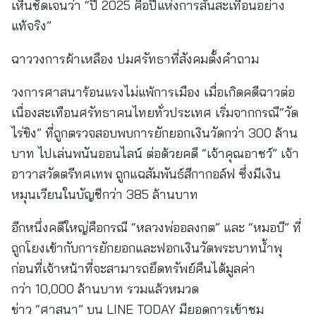
เห็นชัดเจนว่า “ปี 2025 คือปีแห่งการสั่นสะเทือนอย่าง
แท้จริง”
ฉาววงการผ้าเหลือง ปมศรัทธาที่สังคมตั้งคำถาม
วงการศาสนาร้อนแรงไม่แพ้การเมือง เมื่อเกิดคดีฉาวต่อ
เนื่องสะเทือนศรัทธาคนไทยทั่วประเทศ เริ่มจากกรณี“วัด
ไร่ขิง” ที่ถูกตรวจสอบพบการยักยอกเงินวัดกว่า 300 ล้าน
บาท ไปเล่นพนันออนไลน์ ต่อด้วยคดี “เจ้าคุณอาชว์” เจ้า
อาวาสวัดตรีทศเทพ ถูกแฉสัมพันธ์สีกากอล์ฟ ซึ่งมีเงิน
หมุนเวียนในบัญชีกว่า 385 ล้านบาท
อีกหนึ่งคดีใหญ่คือกรณี “หลวงพ่ออลงกต” และ “หมอบี” ที่
ถูกโยงเข้ากับการยักยอกและฟอกเงินวัดพระบาทน้ำพุ
ก่อนที่เจ้าหน้าที่จะสามารถยึดทรัพย์คืนได้มูลค่า
กว่า 10,000 ล้านบาท รวมแล้วหมวด
ข่าว “ศาสนา” บน LINE TODAY มียอดการเข้าชม