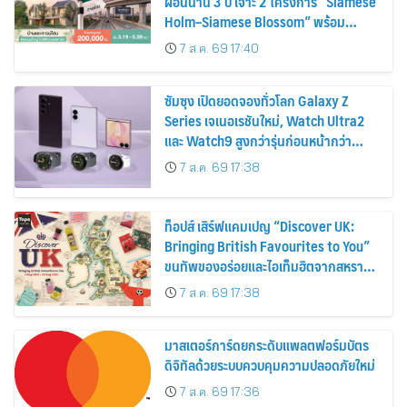
ผ่อนนาน 3 ปี เจาะ 2 โครงการ “Siamese
Holm–Siamese Blossom” พร้อม
ส่วนลดและสิทธิพิเศษถึง 31 สิงหาคม
7 ส.ค. 69 17:40
2569
ซัมซุง เปิดยอดจองทั่วโลก Galaxy Z
Series เจเนอเรชันใหม่, Watch Ultra2
และ Watch9 สูงกว่ารุ่นก่อนหน้ากว่า
30%
7 ส.ค. 69 17:38
ท็อปส์ เสิร์ฟแคมเปญ “Discover UK:
Bringing British Favourites to You”
ขนทัพของอร่อยและไอเท็มฮิตจากสหราช
อาณาจักร ส่งตรงถึงมือตั้งแต่วันนี้ – 18
7 ส.ค. 69 17:38
สิงหาคมนี้
มาสเตอร์การ์ดยกระดับแพลตฟอร์มบัตร
ดิจิทัลด้วยระบบควบคุมความปลอดภัยใหม่
7 ส.ค. 69 17:36