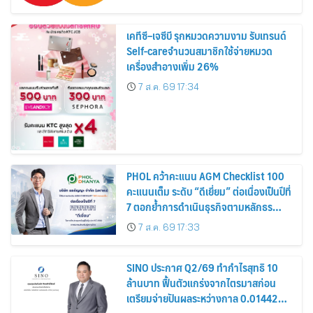
เคทีซี–เจซีบี รุกหมวดความงาม รับเทรนด์
Self-careจำนวนสมาชิกใช้จ่ายหมวด
เครื่องสำอางเพิ่ม 26%
7 ส.ค. 69 17:34
PHOL คว้าคะแนน AGM Checklist 100
คะแนนเต็ม ระดับ “ดีเยี่ยม” ต่อเนื่องเป็นปีที่
7 ตอกย้ำการดำเนินธุรกิจตามหลักธร
รมาภิบาล โปร่งใส สร้างความเชื่อมั่นผู้ถือ
7 ส.ค. 69 17:33
หุ้น
SINO ประกาศ Q2/69 ทำกำไรสุทธิ 10
ล้านบาท ฟื้นตัวแกร่งจากไตรมาสก่อน
เตรียมจ่ายปันผลระหว่างกาล 0.014423