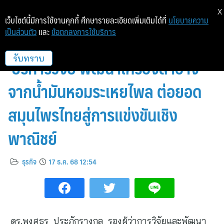
X
เว็บไซต์นี้มีการใช้งานคุกกี้ ศึกษารายละเอียดเพิ่มเติมได้ที่
นโยบายความ
เป็นส่วนตัว
และ
ข้อตกลงการใช้บริการ
วว. ร่วมมือ หจก. อมอร์4569
บริการวิจัย พัฒนาเครื่องสำอาง
รับทราบ
จากน้ำมันหอมระเหยไพล ต่อยอด
สมุนไพรไทยสู่การแข่งขันเชิง
พาณิชย์
ธุรกิจ
17 ธ.ค. 68 12:54
ดร.พงศธร ประภักรางกูล รองผู้ว่าการวิจัยและพัฒนา