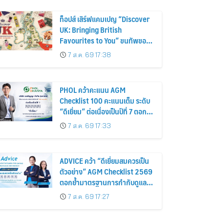
ท็อปส์ เสิร์ฟแคมเปญ “Discover
UK: Bringing British
Favourites to You” ขนทัพของ
อร่อยและไอเท็มฮิตจากสหราช
7 ส.ค. 69 17:38
อาณาจักร ส่งตรงถึงมือตั้งแต่วัน
นี้ – 18 สิงหาคมนี้
PHOL คว้าคะแนน AGM
Checklist 100 คะแนนเต็ม ระดับ
“ดีเยี่ยม” ต่อเนื่องเป็นปีที่ 7 ตอกย้ำ
การดำเนินธุรกิจตามหลักธรรมาภิ
7 ส.ค. 69 17:33
บาล โปร่งใส สร้างความเชื่อมั่นผู้
ถือหุ้น
ADVICE คว้า “ดีเยี่ยมสมควรเป็น
ตัวอย่าง” AGM Checklist 2569
ตอกย้ำมาตรฐานการกำกับดูแล
กิจการที่ดี
7 ส.ค. 69 17:27