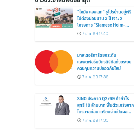
“ไซมิส แอสเสท” ชูโปรบ้านอยู่ฟรี
ไม่ต้องผ่อนนาน 3 ปี เจาะ 2
โครงการ “Siamese Holm–
Siamese Blossom” พร้อม
7 ส.ค. 69 17:40
ส่วนลดและสิทธิพิเศษถึง 31
สิงหาคม 2569
มาสเตอร์การ์ดยกระดับ
แพลตฟอร์มบัตรดิจิทัลด้วยระบบ
ควบคุมความปลอดภัยใหม่
7 ส.ค. 69 17:36
SINO ประกาศ Q2/69 ทำกำไร
สุทธิ 10 ล้านบาท ฟื้นตัวแกร่งจาก
ไตรมาสก่อน เตรียมจ่ายปันผล
ระหว่างกาล 0.014423 บาทต่อหุ้
7 ส.ค. 69 17:33
ครึ่งปีหลังมุ่งเติบโตต่อเนื่อง