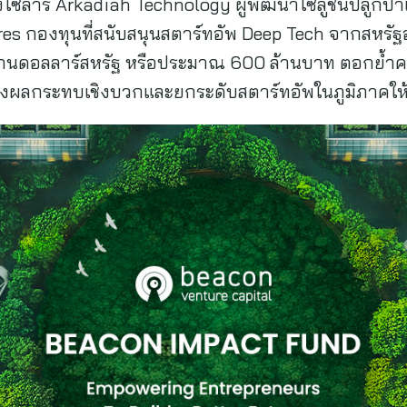
ซลาร์ Arkadiah Technology ผู้พัฒนาโซลูชันปลูกป
es กองทุนที่สนับสนุนสตาร์ทอัพ Deep Tech จากสหรัฐอ
7 ล้านดอลลาร์สหรัฐ หรือประมาณ 600 ล้านบาท ตอกย้ำควา
างผลกระทบเชิงบวกและยกระดับสตาร์ทอัพในภูมิภาคให้เ