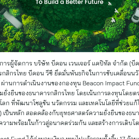
ู้จัดการ บริษัท บีคอน เวนเจอร์ แคปิทัล จำกัด (บีคอ
กสิกรไทย บีคอน วีซี ยึดมั่นพันธกิจในการขับเคลื่อนน
 ผ่านการดำเนินงานของกองทุน Beacon Impact Fund ซึ
วามยั่งยืนของธนาคารกสิกรไทย โดยเน้นการลงทุนโดยตร
วโลก ที่พัฒนาโซลูชัน นวัตกรรม และเทคโนโลยีที่ช่วยแก
) เป็นหลัก สอดคล้องกับยุทธศาสตร์ความยั่งยืนของธ
ริมความพร้อมในก้าวสู่อนาคตร่วมกัน และสร้างการเติบโต
act Fund ได้ส่งมอบเงินลงทุนไปแล้วรวมทั้งสิ้น 17 ล้