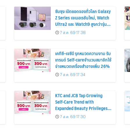
ซัมซุง เปิดยอดจองทั่วโลก Galaxy
Z Series เจเนอเรชันใหม่, Watch
Ultra2 และ Watch9 สูงกว่ารุ่น
ก่อนหน้ากว่า 30%
7 ส.ค. 69 17:38
เคทีซี–เจซีบี รุกหมวดความงาม รับ
เทรนด์ Self-careจำนวนสมาชิกใช้
จ่ายหมวดเครื่องสำอางเพิ่ม 26%
7 ส.ค. 69 17:34
KTC and JCB Tap Growing
Self-Care Trend with
Expanded Beauty Privileges
น
Number of KTC JCB
7 ส.ค. 69 17:30
Cardmembers Spending on
Cosmetics Rises 26%