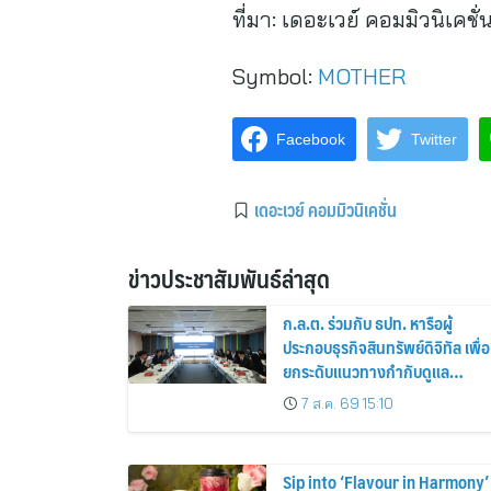
ที่มา:
เดอะเวย์ คอมมิวนิเคชั่
Symbol:
MOTHER
Facebook
Twitter
เดอะเวย์ คอมมิวนิเคชั่น
ข่าวประชาสัมพันธ์ล่าสุด
ก.ล.ต. ร่วมกับ ธปท. หารือผู้
ประกอบธุรกิจสินทรัพย์ดิจิทัล เพื่อ
ยกระดับแนวทางกำกับดูแล
ธุรกรรม stablecoin มุ่งสกัดกั้น
7 ส.ค. 69 15:10
อาชญากรรมทางเทคโนโลยี
Sip into ‘Flavour in Harmony’