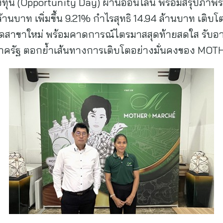
ทุน (Opportunity Day) ผ่านออนไลน์ พร้อมสรุปภาพรว
านบาท เพิ่มขึ้น 9.21% กำไรสุทธิ 14.94 ล้านบาท เติบ
าขาใหม่ พร้อมคาดการณ์ไตรมาสสุดท้ายสดใส รับอานิส
าครัฐ ตอกย้ำเส้นทางการเติบโตอย่างมั่นคงของ MOT