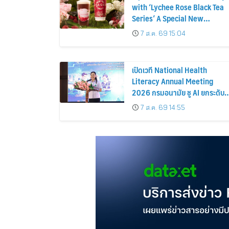
with ‘Lychee Rose Black Tea
Series’ A Special New
Creation from CHAGEE,
7 ส.ค. 69 15:04
Exclusively for Thailand
เปิดเวที National Health
Literacy Annual Meeting
2026 กรมอนามัย ชู AI ยกระดับ
ความรอบรู้ด้านสุขภาพ รับโลก
7 ส.ค. 69 14:55
อนาคต