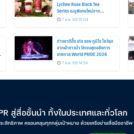
Lychee Rose Black Tea
Series เมนูพิเศษใหม่จาก
CHAGEE เฉพาะประเทศไทยเท่านั้น
7 ส.ค. 69 15:04
ต่างชาติอึ้ง เก่ง ธชย ภูมิใจ โชว์ชุด
จากผ้าขาวม้า ปิดจบสุดอลังการ
เทศกาล World PRIDE 2026
7 ส.ค. 69 14:54