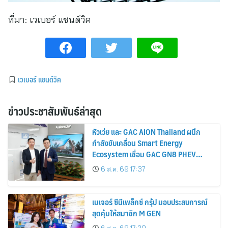
ที่มา:
เวเบอร์ แชนด์วิค
เวเบอร์ แชนด์วิค
ข่าวประชาสัมพันธ์ล่าสุด
หัวเว่ย และ GAC AION Thailand ผนึก
กำลังขับเคลื่อน Smart Energy
Ecosystem เชื่อม GAC GN8 PHEV
รถยนต์ MPV ระดับพรีเมียม เข้ากับ
6 ส.ค. 69 17:37
พลังงานแสงอาทิตย์ภายในบ้าน
เมเจอร์ ซีนีเพล็กซ์ กรุ้ป มอบประสบการณ์
สุดคุ้มให้สมาชิก M GEN