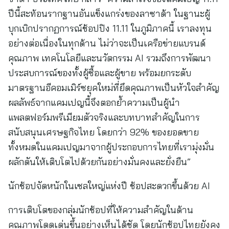
ปีนี้สะท้อนรากฐานอันแข็งแกร่งของลาซาด้า ในฐานะผู้
บุกเบิกปรากฏการณ์ช้อปปิง 11.11 ในภูมิภาคนี้ เราลงทุน
อย่างต่อเนื่องในทุกด้าน ไม่ว่าจะเป็นเครือข่ายแบรนด์
คุณภาพ เทคโนโลยีและนวัตกรรม AI รวมถึงการพัฒนา
ประสบการณ์ของทั้งผู้ซื้อและผู้ขาย พร้อมยกระดับ
มาตรฐานอีคอมเมิร์ซยุคใหม่ที่ยึดคุณภาพเป็นหัวใจสำคัญ
ผลลัพธ์จากแคมเปญนี้จึงตอกย้ำความเป็นผู้นำ
แพลตฟอร์มพรีเมียมตัวจริงและบทบาทสำคัญในการ
สนับสนุนเศรษฐกิจไทย โดยกว่า 92% ของยอดขาย
ทั้งหมดในแคมเปญมาจากผู้ประกอบการไทยที่เรามุ่งมั่น
ผลักดันให้เติบโตไปด้วยกันอย่างมั่นคงและยั่งยืน”
นักช้อปจัดหนักในเซลใหญ่แห่งปี ช้อปสะดวกขึ้นด้วย AI
การเติบโตของกลุ่มนักช้อปที่ให้ความสำคัญในด้าน
คุณภาพโดดเด่นขึ้นอย่างเห็นได้ชัด โดยนักช้อปไทยยังคง