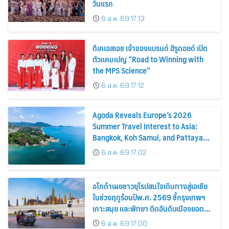
วันแรก
6 ส.ค. 69 17:13
ดีเคเอสเอช เจ้าของแบรนด์ ฮีรูดอยด์ เปิด
ตัวแคมเปญ “Road to Winning with
the MPS Science”
6 ส.ค. 69 17:12
Agoda Reveals Europe’s 2026
Summer Travel Interest to Asia:
Bangkok, Koh Samui, and Pattaya
Among the Top Cities
6 ส.ค. 69 17:02
อโกด้าเผยชาวยุโรปสนใจเดินทางสู่เอเชีย
ในช่วงฤดูร้อนปีพ.ศ. 2569 ชี้กรุงเทพฯ
เกาะสมุย และพัทยา ติดอันดับเมืองยอด
นิยม
6 ส.ค. 69 17:00