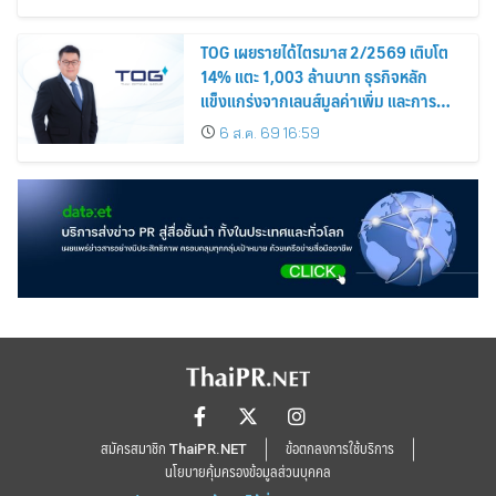
TOG เผยรายได้ไตรมาส 2/2569 เติบโต
14% แตะ 1,003 ล้านบาท ธุรกิจหลัก
แข็งแกร่งจากเลนส์มูลค่าเพิ่ม และการ
ขยายตลาดต่างประเทศ พร้อมเดินหน้า
6 ส.ค. 69 16:59
ลงทุนเพื่อการเติบโตระยะยาว
สมัครสมาชิก ThaiPR.NET
ข้อตกลงการใช้บริการ
นโยบายคุ้มครองข้อมูลส่วนบุคคล