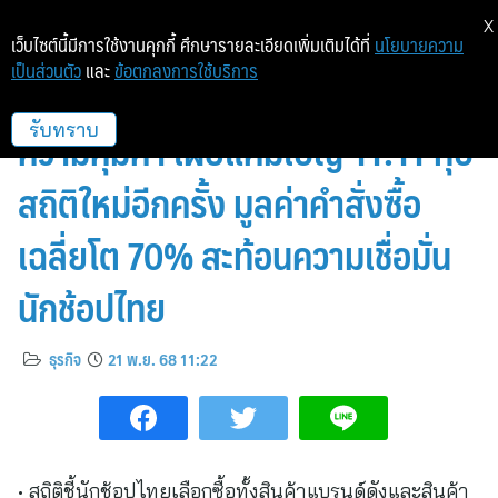
X
เว็บไซต์นี้มีการใช้งานคุกกี้ ศึกษารายละเอียดเพิ่มเติมได้ที่
นโยบายความ
เป็นส่วนตัว
และ
ข้อตกลงการใช้บริการ
ลาซาด้า ยืนหนึ่งตลาดพรีเมียมและ
ความคุ้มค่า เผยแคมเปญ 11.11 ทุบ
รับทราบ
สถิติใหม่อีกครั้ง มูลค่าคำสั่งซื้อ
เฉลี่ยโต 70% สะท้อนความเชื่อมั่น
นักช้อปไทย
ธุรกิจ
21 พ.ย. 68 11:22
• สถิติชี้นักช้อปไทยเลือกซื้อทั้งสินค้าแบรนด์ดังและสินค้า