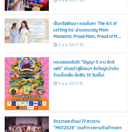
6 ส.ค. 69 17:20
เซ็นทรัลพัฒนา ชวนค้นหา ‘The Art of
Letting Go’ ผ่านแคมเปญ Mom
Moments: Proud Mom. Proud of My
Mom.
6 ส.ค. 69 17:19
กระแสตอบรับดี! “ปัญญา 5 ดาว อีทส์
แฟร์” เดินหน้าสู่ฝั่งธนฯ จัดใหญ่กว่าเดิม
ร้านเด็ดเพิ่ม อิ่มฟิน 10 วันเต็ม!
6 ส.ค. 69 17:15
จักรวาลสะเทือน! 77 สาวงาม
“MUT2026” ตบเท้ารายงานตัวเข้ากองฯ