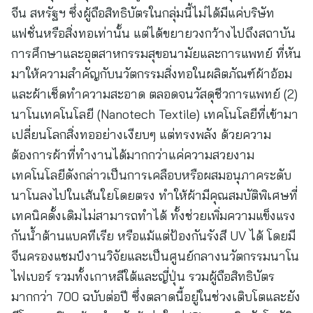
จีน สหรัฐฯ ซึ่งผู้ถือสิทธิบัตรในกลุ่มนี้ไม่ได้มีแค่บริษัท
แฟชั่นหรือสิ่งทอเท่านั้น แต่ได้ขยายวงกว้างไปถึงสถาบัน
การศึกษาและอุตสาหกรรมสุขอนามัยและการแพทย์ ที่หัน
มาให้ความสำคัญกับนวัตกรรมสิ่งทอในผลิตภัณฑ์ผ้าอ้อม
และผ้าเช็ดทำความสะอาด ตลอดจนวัสดุชีวการแพทย์ (2)
นาโนเทคโนโลยี (Nanotech Textile) เทคโนโลยีที่เข้ามา
เปลี่ยนโลกสิ่งทออย่างเงียบๆ แต่ทรงพลัง ด้วยความ
ต้องการผ้าที่ทำงานได้มากกว่าแค่ความสวยงาม
เทคโนโลยีดังกล่าวเป็นการเคลือบหรือผสมอนุภาคระดับ
นาโนลงไปในเส้นใยโดยตรง ทำให้ผ้ามีคุณสมบัติพิเศษที่
เทคนิคดั้งเดิมไม่สามารถทำได้ ทั้งช่วยเพิ่มความแข็งแรง
กันน้ำต้านแบคทีเรีย หรือแม้แต่ป้องกันรังสี UV ได้ โดยมี
จีนครองแชมป์งานวิจัยและเป็นศูนย์กลางนวัตกรรมนาโน
ไฟเบอร์ รวมทั้งเกาหลีใต้และญี่ปุ่น รวมผู้ถือสิทธิบัตร
มากกว่า 700 ฉบับต่อปี ซึ่งตลาดนี้อยู่ในช่วงเติบโตและยัง