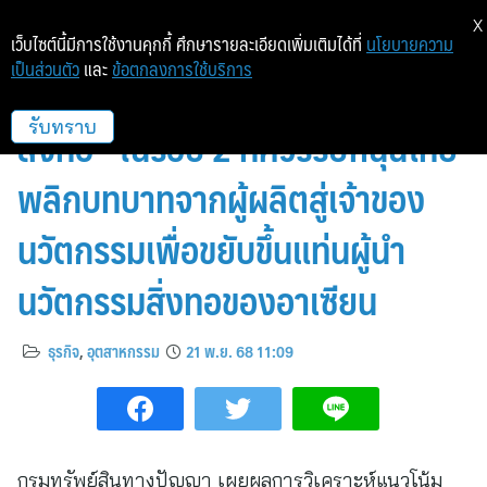
X
เว็บไซต์นี้มีการใช้งานคุกกี้ ศึกษารายละเอียดเพิ่มเติมได้ที่
นโยบายความ
เป็นส่วนตัว
และ
ข้อตกลงการใช้บริการ
เจาะบทวิเคราะห์เทรนด์ “สิทธิบัตร
สิ่งทอ” ในรอบ 2 ทศวรรษหนุนไทย
รับทราบ
พลิกบทบาทจากผู้ผลิตสู่เจ้าของ
นวัตกรรมเพื่อขยับขึ้นแท่นผู้นำ
นวัตกรรมสิ่งทอของอาเซียน
ธุรกิจ
,
อุตสาหกรรม
21 พ.ย. 68 11:09
กรมทรัพย์สินทางปัญญา เผยผลการวิเคราะห์แนวโน้ม