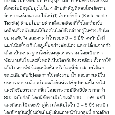
​อธิบดีกรมทรัพย์สินทางปัญญา เผยว่า ทิศทางนวัตกรรม
สิ่งทอในปัจจุบันมุ่งไปใน 4 ด้านสำคัญที่ตอบโจทย์ความ
ท้าทายแห่งอนาคต ได้แก่ (1) สิ่งทอยั่งยืน (Sustainable
Textile) ด้วยนโยบายด้านสิ่งแวดล้อมที่ทั่วโลกร่วมขับ
เคลื่อนจึงสนับสนุนให้เทคโนโลยีดังกล่าวอยู่ในช่วงเติบโต
อย่างแท้จริง และคาดว่าในระยะ 3 – 5 ปีข้างหน้ายังมี
แนวโน้มที่จะเติบโตสูงขึ้นอย่างต่อเนื่อง และเปลี่ยนจากตัว
เลือกเป็นมาตรฐานใหม่ของอุตสาหกรรม โดยเน้นการ
พัฒนาเส้นใยและสิ่งทอที่เป็นมิตรกับสิ่งแวดล้อม ทั้งการใช้
เส้นใยจากพืช วัสดุเหลือทิ้ง หรือวัสดุที่ย่อยสลายได้เอง
ขณะเดียวกันก็มุ่งลดการใช้พลังงาน น้ำ และสารเคมีใน
กระบวนการผลิต พร้อมผลักดันห่วงโซ่อุปทานที่โปร่งใส
และมีจริยธรรมมากขึ้น โดยภาพรวมมีสิทธิบัตรมากกว่า
800 ฉบับต่อปี โดยมีอัตราเติบโตเฉลี่ย 10 – 15% ต่อปี
และมีแนวโน้มจะเข้าสู่ช่วงเร่งเติบโตใน 3 – 5 ปีข้างหน้า
โดยปัจจุบันญี่ปุ่นถือเป็นผู้เล่นแถวหน้าในกลุ่มนี้ ตามด้วย