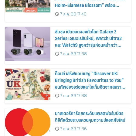
Holm–Siamese Blossom” พร้อม
ส่วนลดและสิทธิพิเศษถึง 31 สิงหาคม
7 ส.ค. 69 17:40
2569
ซัมซุง เปิดยอดจองทั่วโลก Galaxy Z
Series เจเนอเรชันใหม่, Watch Ultra2
และ Watch9 สูงกว่ารุ่นก่อนหน้ากว่า
30%
7 ส.ค. 69 17:38
ท็อปส์ เสิร์ฟแคมเปญ “Discover UK:
Bringing British Favourites to You”
ขนทัพของอร่อยและไอเท็มฮิตจากสหราช
อาณาจักร ส่งตรงถึงมือตั้งแต่วันนี้ – 18
7 ส.ค. 69 17:38
สิงหาคมนี้
มาสเตอร์การ์ดยกระดับแพลตฟอร์มบัตร
ดิจิทัลด้วยระบบควบคุมความปลอดภัยใหม่
7 ส.ค. 69 17:36