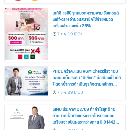
เคทีซี–เจซีบี รุกหมวดความงาม รับเทรนด์
Self-careจำนวนสมาชิกใช้จ่ายหมวด
เครื่องสำอางเพิ่ม 26%
7 ส.ค. 69 17:34
PHOL คว้าคะแนน AGM Checklist 100
คะแนนเต็ม ระดับ “ดีเยี่ยม” ต่อเนื่องเป็นปีที่
7 ตอกย้ำการดำเนินธุรกิจตามหลักธร
รมาภิบาล โปร่งใส สร้างความเชื่อมั่นผู้ถือ
7 ส.ค. 69 17:33
หุ้น
SINO ประกาศ Q2/69 ทำกำไรสุทธิ 10
ล้านบาท ฟื้นตัวแกร่งจากไตรมาสก่อน
เตรียมจ่ายปันผลระหว่างกาล 0.014423
บาทต่อหุ้น ครึ่งปีหลังมุ่งเติบโตต่อเนื่อง