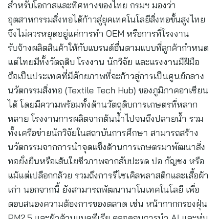
​สำหรับโอกาสและทิศทางของไทย กรมฯ มองว่า
อุตสาหกรรมสิ่งทอได้ก้าวสู่ยุคเทคโนโลยีสิ่งทอขั้นสูงไทย
จึงไม่ควรหยุดอยู่แค่การทำ OEM หรือการที่โรงงาน
รับจ้างผลิตสินค้าให้กับแบรนด์อื่นตามแบบที่ลูกค้ากำหนด
แต่ไทยมีทั้งวัตถุดิบ โรงงาน นักวิจัย และแรงงานมีฝีมือ
ถือเป็นประเทศที่มีศักยภาพที่จะก้าวสู่การเป็นศูนย์กลาง
นวัตกรรมสิ่งทอ (Textile Tech Hub) ของภูมิภาคอาเซียน
ได้ โดยมีความพร้อมทั้งด้านวัตถุดิบการเกษตรที่หลาก
หลาย โรงงานการผลิตจากต้นน้ำไปจนถึงปลายน้ำ รวม
ทั้งเครือข่ายนักวิจัยในสถาบันการศึกษา สามารถสร้าง
นวัตกรรมจากการนำจุดแข็งด้านการเกษตรมาพัฒนาสิ่ง
ทอยั่งยืนหรือเส้นใยชีวภาพจากสับปะรด ปอ กัญชง หรือ
แม้แต่เปลือกกล้วย รวมถึงการรีไซเคิลพลาสติกและเสื้อผ้า
เก่า นอกจากนี้ ยังสามารถพัฒนานาโนเทคโนโลยี เพื่อ
ตอบสนองความต้องการของตลาด เช่น หน้ากากกรองฝุ่น
PM2.5 และผ้าต้านแบคทีเรีย ตลอดจนการนำ AI และหุ่น