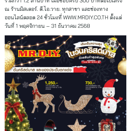
รวมกว่า 1.2 ล้านบาท เมื่อชอปครบ 300 บาทต่อใบเสร็จ
ณ ร้านมิสเตอร์. ดี.ไอ.วาย. ทุกสาขา และช่องทาง
ออนไลน์ตลอด 24 ชั่วโมงที่ WWW.MRDIY.CO.TH ตั้งแต่
วันที่ 1 พฤศจิกายน – 31 ธันวาคม 2568