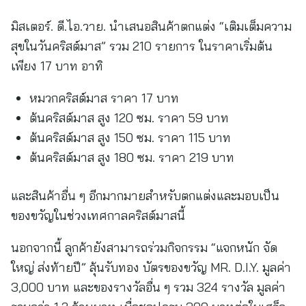
มิสเตอร์. ดี.ไอ.วาย. นำเสนอสินค้าตกแต่ง “เติมเต็มความ
สุขในวันคริสต์มาส” รวม 210 รายการ ในราคาเริ่มต้น
เพียง 17 บาท อาทิ
หมวกคริสต์มาส ราคา 17 บาท
ต้นคริสต์มาส สูง 120 ซม. ราคา 59 บาท
ต้นคริสต์มาส สูง 150 ซม. ราคา 115 บาท
ต้นคริสต์มาส สูง 180 ซม. ราคา 219 บาท
และสินค้าอื่น ๆ อีกมากมายสำหรับตกแต่งและมอบเป็น
ของขวัญในช่วงเทศกาลคริสต์มาสนี้
นอกจากนี้ ลูกค้ายังสามารถร่วมกิจกรรม “แจกหนัก จัด
ใหญ่ ส่งท้ายปี” ลุ้นรับทอง บัตรของขวัญ MR. D.I.Y. มูลค่า
3,000 บาท และของรางวัลอื่น ๆ รวม 324 รางวัล มูลค่า