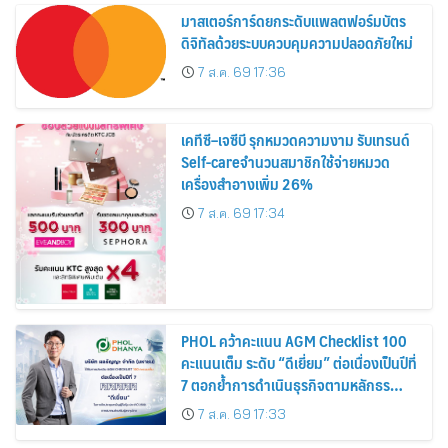
มาสเตอร์การ์ดยกระดับแพลตฟอร์มบัตร
ดิจิทัลด้วยระบบควบคุมความปลอดภัยใหม่
7 ส.ค. 69 17:36
เคทีซี–เจซีบี รุกหมวดความงาม รับเทรนด์
Self-careจำนวนสมาชิกใช้จ่ายหมวด
เครื่องสำอางเพิ่ม 26%
7 ส.ค. 69 17:34
PHOL คว้าคะแนน AGM Checklist 100
คะแนนเต็ม ระดับ “ดีเยี่ยม” ต่อเนื่องเป็นปีที่
7 ตอกย้ำการดำเนินธุรกิจตามหลักธร
รมาภิบาล โปร่งใส สร้างความเชื่อมั่นผู้ถือ
7 ส.ค. 69 17:33
หุ้น