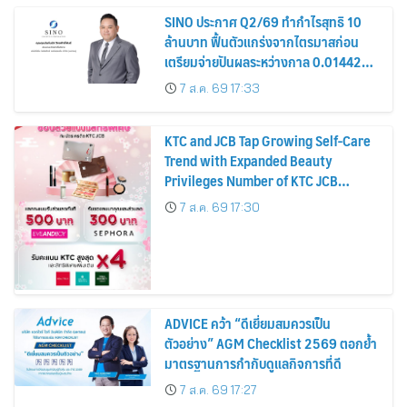
SINO ประกาศ Q2/69 ทำกำไรสุทธิ 10
ล้านบาท ฟื้นตัวแกร่งจากไตรมาสก่อน
เตรียมจ่ายปันผลระหว่างกาล 0.014423
บาทต่อหุ้น ครึ่งปีหลังมุ่งเติบโตต่อเนื่อง
7 ส.ค. 69 17:33
KTC and JCB Tap Growing Self-Care
Trend with Expanded Beauty
Privileges Number of KTC JCB
Cardmembers Spending on
7 ส.ค. 69 17:30
Cosmetics Rises 26%
ADVICE คว้า “ดีเยี่ยมสมควรเป็น
ตัวอย่าง” AGM Checklist 2569 ตอกย้ำ
มาตรฐานการกำกับดูแลกิจการที่ดี
7 ส.ค. 69 17:27