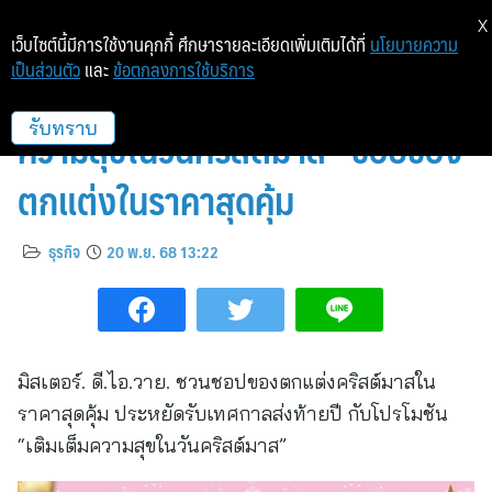
X
เว็บไซต์นี้มีการใช้งานคุกกี้ ศึกษารายละเอียดเพิ่มเติมได้ที่
นโยบายความ
เป็นส่วนตัว
และ
ข้อตกลงการใช้บริการ
มิสเตอร์. ดี.ไอ.วาย. ชวน “เติมเต็ม
ความสุขในวันคริสต์มาส” ชอปของ
รับทราบ
ตกแต่งในราคาสุดคุ้ม
ธุรกิจ
20 พ.ย. 68 13:22
มิสเตอร์. ดี.ไอ.วาย. ชวนชอปของตกแต่งคริสต์มาสใน
ราคาสุดคุ้ม ประหยัดรับเทศกาลส่งท้ายปี กับโปรโมชัน
“เติมเต็มความสุขในวันคริสต์มาส”