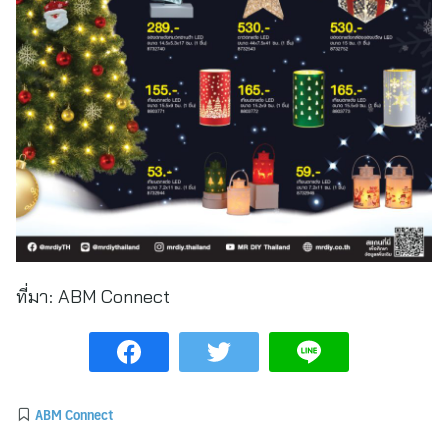
ที่มา:
ABM Connect
ABM Connect