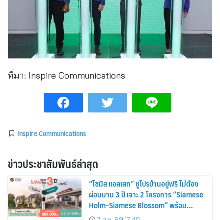
ที่มา:
Inspire Communications
Inspire Communications
ข่าวประชาสัมพันธ์ล่าสุด
“ไซมิส แอสเสท” ชูโปรบ้านอยู่ฟรี ไม่ต้อง
ผ่อนนาน 3 ปี เจาะ 2 โครงการ “Siamese
Holm–Siamese Blossom” พร้อม
ส่วนลดและสิทธิพิเศษถึง 31 สิงหาคม
7 ส.ค. 69 17:40