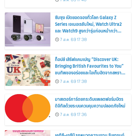
2569
ซัมซุง เปิดยอดจองทั่วโลก Galaxy Z
Series เจเนอเรชันใหม่, Watch Ultra2
และ Watch9 สูงกว่ารุ่นก่อนหน้ากว่า
30%
7 ส.ค. 69 17:38
ท็อปส์ เสิร์ฟแคมเปญ “Discover UK:
Bringing British Favourites to You”
ขนทัพของอร่อยและไอเท็มฮิตจากสหราช
อาณาจักร ส่งตรงถึงมือตั้งแต่วันนี้ – 18
7 ส.ค. 69 17:38
สิงหาคมนี้
มาสเตอร์การ์ดยกระดับแพลตฟอร์มบัตร
ดิจิทัลด้วยระบบควบคุมความปลอดภัยใหม่
7 ส.ค. 69 17:36
เคทีซี–เจซีบี รุกหมวดความงาม รับเทรนด์