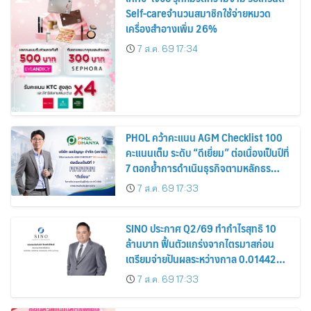
Self-careจำนวนสมาชิกใช้จ่ายหมวด
เครื่องสำอางเพิ่ม 26%
7 ส.ค. 69 17:34
PHOL คว้าคะแนน AGM Checklist 100
คะแนนเต็ม ระดับ “ดีเยี่ยม” ต่อเนื่องเป็นปีที่
7 ตอกย้ำการดำเนินธุรกิจตามหลักธร
รมาภิบาล โปร่งใส สร้างความเชื่อมั่นผู้ถือ
7 ส.ค. 69 17:33
หุ้น
SINO ประกาศ Q2/69 ทำกำไรสุทธิ 10
ล้านบาท ฟื้นตัวแกร่งจากไตรมาสก่อน
เตรียมจ่ายปันผลระหว่างกาล 0.014423
บาทต่อหุ้น ครึ่งปีหลังมุ่งเติบโตต่อเนื่อง
7 ส.ค. 69 17:33