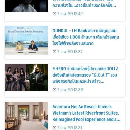
ความห่วงใย…อาจเป็นคำบอกรักครั้ง
สุดท้าย
7 ส.ค. 69 12:42
GUNKUL – LH Bank ลงนามสัญญาสิน
เชื่อสีเขียว 1,000 ล้านบาท เดินหน้าลงทุน
โรงไฟฟ้าพลังงานสะอาด
7 ส.ค. 69 12:37
F.HERO จับมือเกิร์ลกรุ๊ปมาเลเซีย DOLLA
ส่งซิงเกิลใหม่สุดสตรอง “G.O.A.T” รวม
พลังสองศิลปินแถวหน้า สร้าง
ปรากฏการณ์ใหม่แห่งวงการเพลงอาเซียน
7 ส.ค. 69 12:36
Anantara Hoi An Resort Unveils
Vietnam’s Latest Riverfront Suites,
Reimagined Pool Experience and a
Vibrant New Dining Destination
7 ส.ค. 69 12:31