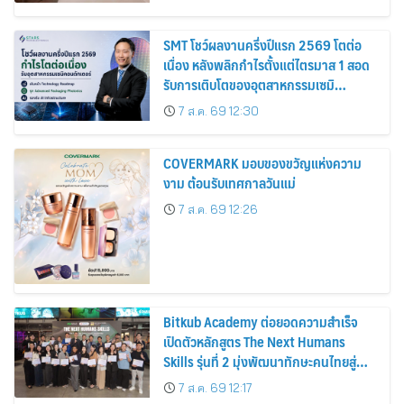
SMT โชว์ผลงานครึ่งปีแรก 2569 โตต่อ
เนื่อง หลังพลิกกำไรตั้งแต่ไตรมาส 1 สอด
รับการเติบโตของอุตสาหกรรมเซมิ
คอนดักเตอร์
7 ส.ค. 69 12:30
COVERMARK มอบของขวัญแห่งความ
งาม ต้อนรับเทศกาลวันแม่
7 ส.ค. 69 12:26
Bitkub Academy ต่อยอดความสำเร็จ
เปิดตัวหลักสูตร The Next Humans
Skills รุ่นที่ 2 มุ่งพัฒนาทักษะคนไทยสู่
การเป็นคนของอนาคต
7 ส.ค. 69 12:17