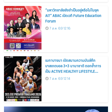
“มหาวิทยาลัยยังจำเป็นอยู่หรือไม่ในยุค
AI?” ABAC เปิดเวที Future Education
Forum
7 ส.ค. 69 12:16
เมกาบางนา เปิดสนามความมันส์ศึก
บาสเกตบอล 3×3 นานาชาติ ตอกย้ำการ
เป็น ACTIVE HEALTHY LIFESTYLE
DESTINATION วันที่ 8 – 30 ส.ค. 69 ณ
7 ส.ค. 69 12:14
ฟู้ดวอล์ค พลาซ่า ศูนย์การค้าเมกาบางนา