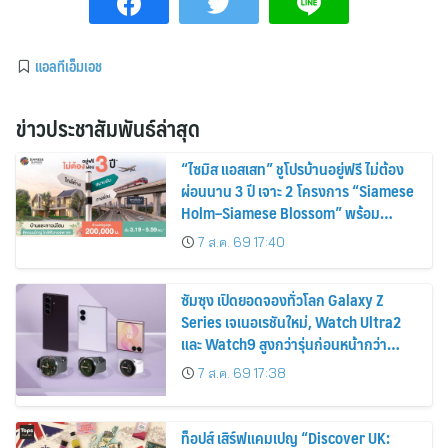
แอลทีเอ็มเอช
ข่าวประชาสัมพันธ์ล่าสุด
“ไซมิส แอสเสท” ชูโปรบ้านอยู่ฟรี ไม่ต้อง
ผ่อนนาน 3 ปี เจาะ 2 โครงการ “Siamese
Holm–Siamese Blossom” พร้อม
ส่วนลดและสิทธิพิเศษถึง 31 สิงหาคม
7 ส.ค. 69 17:40
2569
ซัมซุง เปิดยอดจองทั่วโลก Galaxy Z
Series เจเนอเรชันใหม่, Watch Ultra2
และ Watch9 สูงกว่ารุ่นก่อนหน้ากว่า
30%
7 ส.ค. 69 17:38
ท็อปส์ เสิร์ฟแคมเปญ “Discover UK: