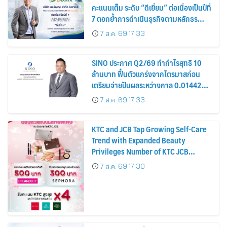
คะแนนเต็ม ระดับ “ดีเยี่ยม” ต่อเนื่องเป็นปีที่
7 ตอกย้ำการดำเนินธุรกิจตามหลักธร
รมาภิบาล โปร่งใส สร้างความเชื่อมั่นผู้ถือ
7 ส.ค. 69 17:33
หุ้น
SINO ประกาศ Q2/69 ทำกำไรสุทธิ 10
ล้านบาท ฟื้นตัวแกร่งจากไตรมาสก่อน
เตรียมจ่ายปันผลระหว่างกาล 0.014423
บาทต่อหุ้น ครึ่งปีหลังมุ่งเติบโตต่อเนื่อง
7 ส.ค. 69 17:33
KTC and JCB Tap Growing Self-Care
Trend with Expanded Beauty
Privileges Number of KTC JCB
Cardmembers Spending on
7 ส.ค. 69 17:30
Cosmetics Rises 26%