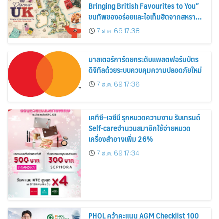
Bringing British Favourites to You”
ขนทัพของอร่อยและไอเท็มฮิตจากสหราช
อาณาจักร ส่งตรงถึงมือตั้งแต่วันนี้ – 18
7 ส.ค. 69 17:38
สิงหาคมนี้
มาสเตอร์การ์ดยกระดับแพลตฟอร์มบัตร
ดิจิทัลด้วยระบบควบคุมความปลอดภัยใหม่
7 ส.ค. 69 17:36
เคทีซี–เจซีบี รุกหมวดความงาม รับเทรนด์
Self-careจำนวนสมาชิกใช้จ่ายหมวด
เครื่องสำอางเพิ่ม 26%
7 ส.ค. 69 17:34
PHOL คว้าคะแนน AGM Checklist 100