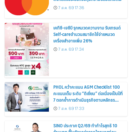
7 ส.ค. 69 17:36
เคทีซี–เจซีบี รุกหมวดความงาม รับเทรนด์
Self-careจำนวนสมาชิกใช้จ่ายหมวด
เครื่องสำอางเพิ่ม 26%
7 ส.ค. 69 17:34
PHOL คว้าคะแนน AGM Checklist 100
คะแนนเต็ม ระดับ “ดีเยี่ยม” ต่อเนื่องเป็นปีที่
7 ตอกย้ำการดำเนินธุรกิจตามหลักธร
รมาภิบาล โปร่งใส สร้างความเชื่อมั่นผู้ถือ
7 ส.ค. 69 17:33
หุ้น
SINO ประกาศ Q2/69 ทำกำไรสุทธิ 10
ล้านบาท ฟื้นตัวแกร่งจากไตรมาสก่อน