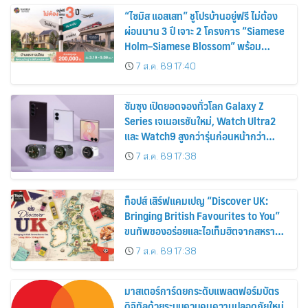
“ไซมิส แอสเสท” ชูโปรบ้านอยู่ฟรี ไม่ต้อง
ผ่อนนาน 3 ปี เจาะ 2 โครงการ “Siamese
Holm–Siamese Blossom” พร้อม
ส่วนลดและสิทธิพิเศษถึง 31 สิงหาคม
7 ส.ค. 69 17:40
2569
ซัมซุง เปิดยอดจองทั่วโลก Galaxy Z
Series เจเนอเรชันใหม่, Watch Ultra2
และ Watch9 สูงกว่ารุ่นก่อนหน้ากว่า
30%
7 ส.ค. 69 17:38
ท็อปส์ เสิร์ฟแคมเปญ “Discover UK:
Bringing British Favourites to You”
ขนทัพของอร่อยและไอเท็มฮิตจากสหราช
อาณาจักร ส่งตรงถึงมือตั้งแต่วันนี้ – 18
7 ส.ค. 69 17:38
สิงหาคมนี้
มาสเตอร์การ์ดยกระดับแพลตฟอร์มบัตร
ดิจิทัลด้วยระบบควบคุมความปลอดภัยใหม่