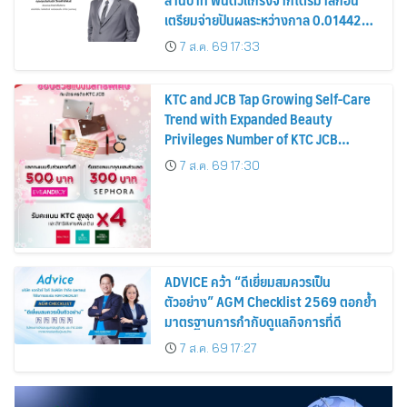
เตรียมจ่ายปันผลระหว่างกาล 0.014423
บาทต่อหุ้น ครึ่งปีหลังมุ่งเติบโตต่อเนื่อง
7 ส.ค. 69 17:33
KTC and JCB Tap Growing Self-Care
Trend with Expanded Beauty
Privileges Number of KTC JCB
Cardmembers Spending on
7 ส.ค. 69 17:30
Cosmetics Rises 26%
ADVICE คว้า “ดีเยี่ยมสมควรเป็น
ตัวอย่าง” AGM Checklist 2569 ตอกย้ำ
มาตรฐานการกำกับดูแลกิจการที่ดี
7 ส.ค. 69 17:27