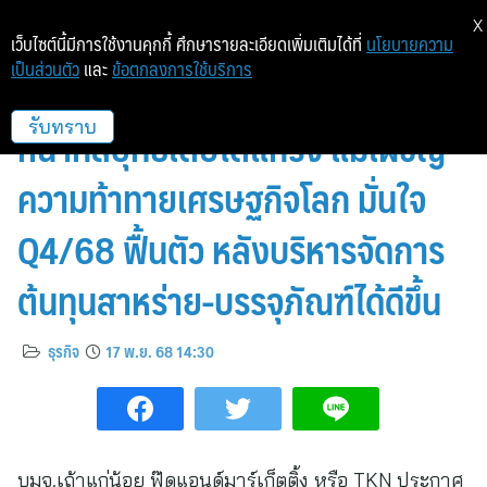
X
เว็บไซต์นี้มีการใช้งานคุกกี้ ศึกษารายละเอียดเพิ่มเติมได้ที่
นโยบายความ
เป็นส่วนตัว
และ
ข้อตกลงการใช้บริการ
TKN สานต่อภารกิจ “3 GO” เดิน
หน้ากลยุทธ์เติบโตแกร่ง แม้เผชิญ
รับทราบ
ความท้าทายเศรษฐกิจโลก มั่นใจ
Q4/68 ฟื้นตัว หลังบริหารจัดการ
ต้นทุนสาหร่าย-บรรจุภัณฑ์ได้ดีขึ้น
ธุรกิจ
17 พ.ย. 68 14:30
บมจ.เถ้าแก่น้อย ฟู๊ดแอนด์มาร์เก็ตติ้ง หรือ TKN ประกาศ