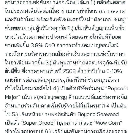
สามารถการแข่งขันอย่างต่อเนื่อง ได้แก่ 1.) ผลักดันตลาด
ในประเทศเติบโตต่อเนื่อง ผ่านการทำกิจกรรมการตลาด
และสินค้าใหม่ พร้อมดึงพรีเซนเตอร์ใหม่ “น้องเกล–ชมพู่”
ช่วยขยายกลุ่มผู้บริโภคทุกวัย 2.) เริ่มเห็นสัญญาณฟื้นตัว
บางส่วนในตลาดต่างประเทศ โดยเฉพาะในจีนที่มียอด
ขายเพิ่มขึ้น 3.8% QoQ จากการทำแคมเปญออนไลน์
รวมถึงการบริหารความเสี่ยงค่าเงินและการแข่งขันราคา
ในอาเซียนมากขึ้น 3.) ต้นทุนสาหร่ายและบรรจุภัณฑ์ปรับ
ตัวดีขึ้น ซึ่งราคาสาหร่ายปี 2568 ต่ำกว่าปีก่อน 5-10%
และมีการต่อรองต้นทุนบรรจุภัณฑ์ใหม่ ช่วยหนุนอัตรา
กำไรในไตรมาสถัดไป 4.) เปิดตัวบริษัทร่วมทุน “Popcorn
Major” เน้นกลยุทธ์ synergy ด้านแบรนด์และช่องทางจัด
จำหน่ายร่วมกัน คาดเริ่มรับรู้รายได้ในไตรมาส 4 เป็นต้น
ไป 5.) เดินหน้าขยายพอร์ตสินค้า Beyond Seaweed
เปิดตัว “Super Groob” (บุกหม่าล่า) และ “Wow Corn”
(ข้าวโพดอบกรอบ) 6.) เตรียมเสริมฐานการผลิตและตลาด