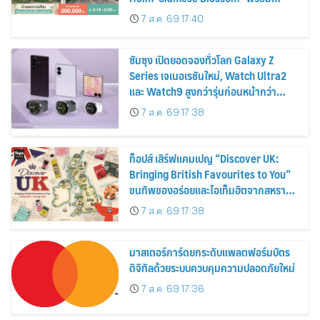
ส่วนลดและสิทธิพิเศษถึง 31 สิงหาคม
7 ส.ค. 69 17:40
2569
ซัมซุง เปิดยอดจองทั่วโลก Galaxy Z
Series เจเนอเรชันใหม่, Watch Ultra2
และ Watch9 สูงกว่ารุ่นก่อนหน้ากว่า
30%
7 ส.ค. 69 17:38
ท็อปส์ เสิร์ฟแคมเปญ “Discover UK:
Bringing British Favourites to You”
ขนทัพของอร่อยและไอเท็มฮิตจากสหราช
อาณาจักร ส่งตรงถึงมือตั้งแต่วันนี้ – 18
7 ส.ค. 69 17:38
สิงหาคมนี้
มาสเตอร์การ์ดยกระดับแพลตฟอร์มบัตร
ดิจิทัลด้วยระบบควบคุมความปลอดภัยใหม่
7 ส.ค. 69 17:36