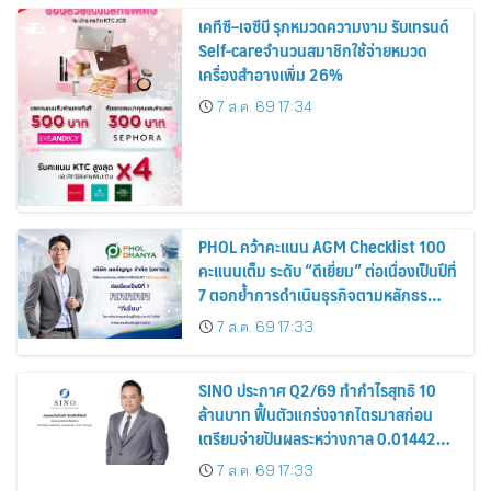
เคทีซี–เจซีบี รุกหมวดความงาม รับเทรนด์
Self-careจำนวนสมาชิกใช้จ่ายหมวด
เครื่องสำอางเพิ่ม 26%
7 ส.ค. 69 17:34
PHOL คว้าคะแนน AGM Checklist 100
คะแนนเต็ม ระดับ “ดีเยี่ยม” ต่อเนื่องเป็นปีที่
7 ตอกย้ำการดำเนินธุรกิจตามหลักธร
รมาภิบาล โปร่งใส สร้างความเชื่อมั่นผู้ถือ
7 ส.ค. 69 17:33
หุ้น
SINO ประกาศ Q2/69 ทำกำไรสุทธิ 10
ล้านบาท ฟื้นตัวแกร่งจากไตรมาสก่อน
เตรียมจ่ายปันผลระหว่างกาล 0.014423
บาทต่อหุ้น ครึ่งปีหลังมุ่งเติบโตต่อเนื่อง
7 ส.ค. 69 17:33