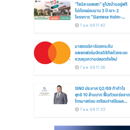
“ไซมิส แอสเสท” ชูโปรบ้านอยู่ฟรี
ไม่ต้องผ่อนนาน 3 ปี เจาะ 2
โครงการ “Siamese Holm–
Siamese Blossom” พร้อม
7 ส.ค. 69 17:40
ส่วนลดและสิทธิพิเศษถึง 31
สิงหาคม 2569
มาสเตอร์การ์ดยกระดับ
แพลตฟอร์มบัตรดิจิทัลด้วยระบบ
ควบคุมความปลอดภัยใหม่
7 ส.ค. 69 17:36
SINO ประกาศ Q2/69 ทำกำไร
สุทธิ 10 ล้านบาท ฟื้นตัวแกร่งจาก
ไตรมาสก่อน เตรียมจ่ายปันผล
ระหว่างกาล 0.014423 บาทต่อหุ้
7 ส.ค. 69 17:33
ครึ่งปีหลังมุ่งเติบโตต่อเนื่อง