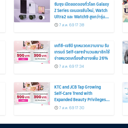
ซัมซุง เปิดยอดจองทั่วโลก Galaxy
Z Series เจเนอเรชันใหม่, Watch
Ultra2 และ Watch9 สูงกว่ารุ่น
ก่อนหน้ากว่า 30%
7 ส.ค. 69 17:38
เคทีซี–เจซีบี รุกหมวดความงาม รับ
เทรนด์ Self-careจำนวนสมาชิกใช้
จ่ายหมวดเครื่องสำอางเพิ่ม 26%
7 ส.ค. 69 17:34
KTC and JCB Tap Growing
Self-Care Trend with
Expanded Beauty Privileges
น
Number of KTC JCB
7 ส.ค. 69 17:30
Cardmembers Spending on
Cosmetics Rises 26%