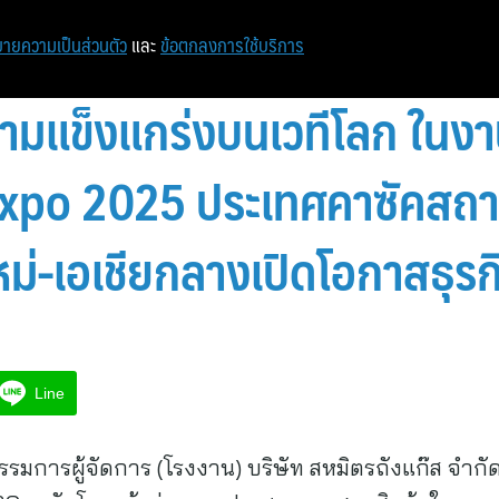
หน้าแรก
ท่องเที่ยว
ไอที
เศรษฐกิจ/การเงิน
ายความเป็นส่วนตัว
และ
ข้อตกลงการใช้บริการ
ามแข็งแกร่งบนเวทีโลก ในงา
Expo 2025 ประเทศคาซัคสถา
ม่-เอเชียกลางเปิดโอกาสธุรกิ
Line
ยกรรมการผู้จัดการ (โรงงาน) บริษัท สหมิตรถังแก๊ส จำก