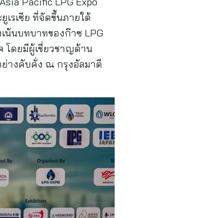
 Asia Pacific LPG Expo
เรเซีย ที่จัดขึ้นภายใต้
ุ่งเน้นบทบาทของก๊าซ LPG
 โดยมีผู้เชี่ยวชาญด้าน
่างคับคั่ง ณ กรุงอัลมาตี