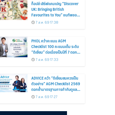
ท็อปส์ เสิร์ฟแคมเปญ “Discover
UK: Bringing British
Favourites to You” ขนทัพของ
อร่อยและไอเท็มฮิตจากสหราช
7 ส.ค. 69 17:38
อาณาจักร ส่งตรงถึงมือตั้งแต่วัน
นี้ – 18 สิงหาคมนี้
PHOL คว้าคะแนน AGM
Checklist 100 คะแนนเต็ม ระดับ
“ดีเยี่ยม” ต่อเนื่องเป็นปีที่ 7 ตอกย้ำ
การดำเนินธุรกิจตามหลักธรรมาภิ
7 ส.ค. 69 17:33
บาล โปร่งใส สร้างความเชื่อมั่นผู้
ถือหุ้น
ADVICE คว้า “ดีเยี่ยมสมควรเป็น
ตัวอย่าง” AGM Checklist 2569
ตอกย้ำมาตรฐานการกำกับดูแล
กิจการที่ดี
7 ส.ค. 69 17:27