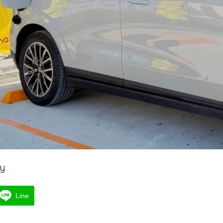
ry
Line