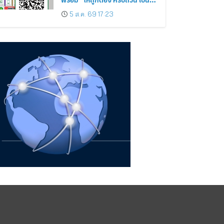
ปัจจุบันป้องกันสวมสิทธิการรักษา
5 ส.ค. 69 17:23