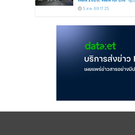
ก้าวที่เดิน… คือโอกาสแห่งการมี
5 ส.ค. 69 17:25
ชีวิต