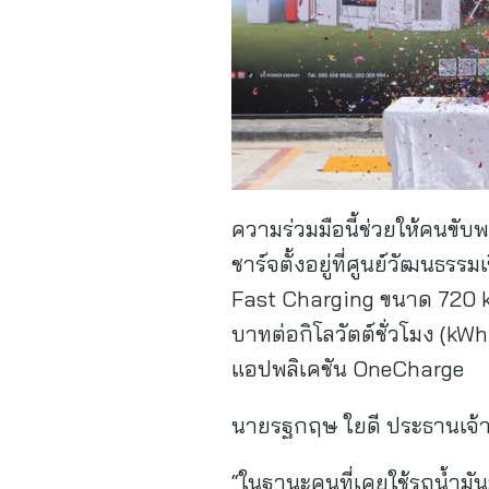
ความร่วมมือนี้ช่วยให้คนขั
ชาร์จตั้งอยู่ที่ศูนย์วัฒนธร
Fast Charging ขนาด 720 kW
บาทต่อกิโลวัตต์ชั่วโมง (kW
แอปพลิเคชัน OneCharge
นายรฐกฤษ ใยดี ประธานเจ้าหน้
“ในฐานะคนที่เคยใช้รถน้ำมัน