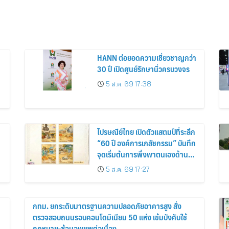
HANN ต่อยอดความเชี่ยวชาญกว่า
30 ปี เปิดศูนย์รักษานิ่วครบวงจร
5 ส.ค. 69 17:38
ไปรษณีย์ไทย เปิดตัวแสตมป์ที่ระลึก
“60 ปี องค์การเภสัชกรรม” บันทึก
จุดเริ่มต้นการพึ่งพาตนเองด้านยา
ของไทย สู่ 6 ทศวรรษแห่งการ
5 ส.ค. 69 17:27
พัฒนาสุขภาพคนไทย
กทม. ยกระดับมาตรฐานความปลอดภัยอาคารสูง สั่ง
ตรวจสอบถนนรอบคอนโดมิเนียม 50 แห่ง เข้มบังคับใช้
กฎหมาย-ซ้อมอพยพต่อเนื่อง