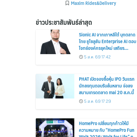
Maxim Rides&Delivery
ข่าวประชาสัมพันธ์ล่าสุด
Sionic AI จากเกาหลีใต้ บุกตลาด
ไทย ชูโซลูชัน Enterprise AI ตอบ
โจทย์องค์กรยุคใหม่ เสถียร
ปลอดภัย และใช้งานได้จริง
5 ส.ค. 69 17:42
PHAT เปิดจองซื้อหุ้น IPO วันแรก
นักลงทุนตอบรับล้นหลาม จ่อลง
สนามเทรดตลาด mai 20 ส.ค.นี้
5 ส.ค. 69 17:29
HomePro เปลี่ยนทุกก้าวให้มี
ความหมาย กับ “HomePro Fun
Walk 2026: Walk for Life” ทุก