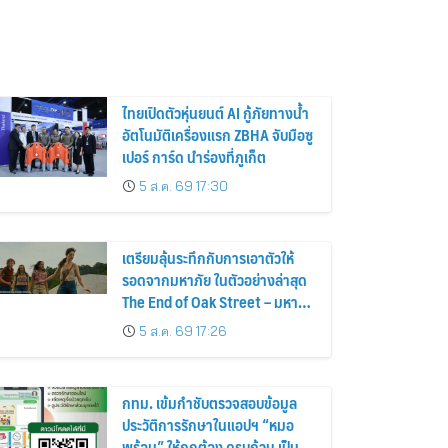
ไทยเปิดตัวหุ่นยนต์ AI กู้ภัยทางน้ำ
อัตโนมัติเครื่องแรก ZBHA จับมือซู
เปอร์ การ์ด นำร่องที่ภูเก็ต
5 ส.ค. 69 17:30
เตรียมลุ้นระทึกกับการเอาตัวให้
รอดจากมหาภัย ในตัวอย่างล่าสุด
The End of Oak Street – มหาภัย
สุดถนนโอ๊ค
5 ส.ค. 69 17:26
กทม. เข้มกำชับตรวจสอบข้อมูล
ประวัติการรักษาในแอปฯ “หมอ
พร้อม” ให้ถูกต้อง ครบถ้วน เป็น