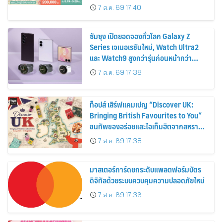
ส่วนลดและสิทธิพิเศษถึง 31 สิงหาคม
7 ส.ค. 69 17:40
2569
ซัมซุง เปิดยอดจองทั่วโลก Galaxy Z
Series เจเนอเรชันใหม่, Watch Ultra2
และ Watch9 สูงกว่ารุ่นก่อนหน้ากว่า
30%
7 ส.ค. 69 17:38
ท็อปส์ เสิร์ฟแคมเปญ “Discover UK:
Bringing British Favourites to You”
ขนทัพของอร่อยและไอเท็มฮิตจากสหราช
อาณาจักร ส่งตรงถึงมือตั้งแต่วันนี้ – 18
7 ส.ค. 69 17:38
สิงหาคมนี้
มาสเตอร์การ์ดยกระดับแพลตฟอร์มบัตร
ดิจิทัลด้วยระบบควบคุมความปลอดภัยใหม่
7 ส.ค. 69 17:36