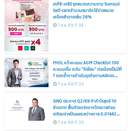
เคทีซี–เจซีบี รุกหมวดความงาม รับเทรนด์
Self-careจำนวนสมาชิกใช้จ่ายหมวด
เครื่องสำอางเพิ่ม 26%
7 ส.ค. 69 17:34
PHOL คว้าคะแนน AGM Checklist 100
คะแนนเต็ม ระดับ “ดีเยี่ยม” ต่อเนื่องเป็นปีที่
7 ตอกย้ำการดำเนินธุรกิจตามหลักธร
รมาภิบาล โปร่งใส สร้างความเชื่อมั่นผู้ถือ
7 ส.ค. 69 17:33
หุ้น
SINO ประกาศ Q2/69 ทำกำไรสุทธิ 10
ล้านบาท ฟื้นตัวแกร่งจากไตรมาสก่อน
เตรียมจ่ายปันผลระหว่างกาล 0.014423
บาทต่อหุ้น ครึ่งปีหลังมุ่งเติบโตต่อเนื่อง
7 ส.ค. 69 17:33