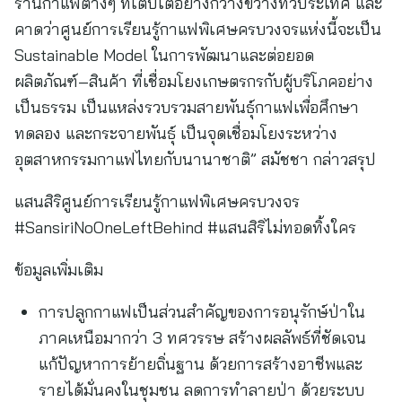
ร้านกาแฟต่างๆ ที่เติบโตอย่างกว้างขวางทั่วประเทศ และ
คาดว่าศูนย์การเรียนรู้กาแฟพิเศษครบวงจรแห่งนี้จะเป็น
Sustainable Model ในการพัฒนาและต่อยอด
ผลิตภัณฑ์–สินค้า ที่เชื่อมโยงเกษตรกรกับผู้บริโภคอย่าง
เป็นธรรม เป็นแหล่งรวบรวมสายพันธุ์กาแฟเพื่อศึกษา
ทดลอง และกระจายพันธุ์ เป็นจุดเชื่อมโยงระหว่าง
อุตสาหกรรมกาแฟไทยกับนานาชาติ” สมัชชา กล่าวสรุป
แสนสิริศูนย์การเรียนรู้กาแฟพิเศษครบวงจร
#SansiriNoOneLeftBehind #แสนสิริไม่ทอดทิ้งใคร
ข้อมูลเพิ่มเติม
การปลูกกาแฟเป็นส่วนสำคัญของการอนุรักษ์ป่าใน
ภาคเหนือมากว่า 3 ทศวรรษ สร้างผลลัพธ์ที่ชัดเจน
แก้ปัญหาการย้ายถิ่นฐาน ด้วยการสร้างอาชีพและ
รายได้มั่นคงในชุมชน ลดการทำลายป่า ด้วยระบบ