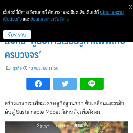
X
เว็บไซต์นี้มีการใช้งานคุกกี้ ศึกษารายละเอียดเพิ่มเติมได้ที่
นโยบายความ
เป็นส่วนตัว
และ
ข้อตกลงการใช้บริการ
แสนสิริ เปิดตัวโปรเจ็กต์ธุรกิจเพื่อ
สังคม ‘ศูนย์การเรียนรู้กาแฟพิเศษ
รับทราบ
ครบวงจร’
ธุรกิจ
13 พ.ย. 68 11:50
สร้างแรงกระเพื่อมเศรษฐกิจฐานราก ขับเคลื่อนและผลัก
ดันสู่ Sustainable Model วิสาหกิจเพื่อสังคม