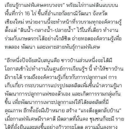
เรียนรู้กาแฟพิเศษครบวงจร” พร้อมไร่กาแฟต้นแบบบน
พื้นที่กว่า 16 ไร่ ขึ้นที่อำเภอกัลยาณิวัฒนา จังหวัด
เชียงใหม่ หน่วยงานนี้จะทำหน้าที่รวบรวมทุกองค์ความรู้
ตั้งแต่ “ต้นน้ำ-กลางน้ำ-ปลายน้ำ” ไว้ในที่เดียว ทำงาน
ร่วมกับเกษตรกรได้อย่างใกล้ชิด ถ่ายทอดองค์ความรู้เพื่อ
ทดลอง พัฒนา และเพาะสายพันธุ์กาแฟพิเศษ
“อีกหนึ่งปัจจัยสนับสนุนคือ ชาวบ้านส่วนหนึ่งจะได้มี
โอกาสเข้าไปทำงานในศูนย์การเรียนรู้ฯ นี้ ทำให้ชาวบ้าน
มีรายได้ รวมถึงองค์ความรู้เกี่ยวกับการปลูกกาแฟ การ
เก็บเกี่ยว กระบวนการแปรรูปผลผลิตเพิ่มขึ้นนำความรู้มา
พัฒนาการปลูกกาแฟของตัวเอง และเกิดการรวมกลุ่มกัน
ขึ้น เพื่อพัฒนาการเพาะปลูกกาแฟให้ได้ผลผลิตที่มี
คุณภาพ อีกทั้งยังมีเป้าหมาย สร้าง “แรงดึงดูดกลับบ้าน”
เมื่อกาแฟพิเศษมีราคาดี มีตลาดที่มั่นคง ชุมชนก็จะมี ราย
ได้ที่ยั่งยืนและสูงขึ้นอย่างก้าวกระโดด ความมั่นคงทาง