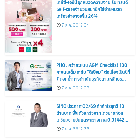
เคทีซี–เจซีบี รุกหมวดความงาม รับเทรนด์
Self-careจำนวนสมาชิกใช้จ่ายหมวด
เครื่องสำอางเพิ่ม 26%
7 ส.ค. 69 17:34
PHOL คว้าคะแนน AGM Checklist 100
คะแนนเต็ม ระดับ “ดีเยี่ยม” ต่อเนื่องเป็นปีที่
7 ตอกย้ำการดำเนินธุรกิจตามหลักธร
รมาภิบาล โปร่งใส สร้างความเชื่อมั่นผู้ถือ
7 ส.ค. 69 17:33
หุ้น
SINO ประกาศ Q2/69 ทำกำไรสุทธิ 10
ล้านบาท ฟื้นตัวแกร่งจากไตรมาสก่อน
เตรียมจ่ายปันผลระหว่างกาล 0.014423
บาทต่อหุ้น ครึ่งปีหลังมุ่งเติบโตต่อเนื่อง
7 ส.ค. 69 17:33