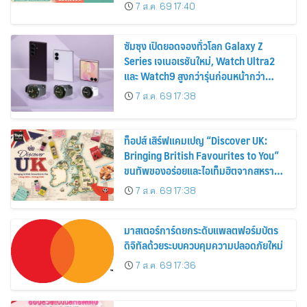
ส่วนลดและสิทธิพิเศษถึง 31 สิงหาคม
7 ส.ค. 69 17:40
2569
ซัมซุง เปิดยอดจองทั่วโลก Galaxy Z
Series เจเนอเรชันใหม่, Watch Ultra2
และ Watch9 สูงกว่ารุ่นก่อนหน้ากว่า
30%
7 ส.ค. 69 17:38
ท็อปส์ เสิร์ฟแคมเปญ “Discover UK:
Bringing British Favourites to You”
ขนทัพของอร่อยและไอเท็มฮิตจากสหราช
อาณาจักร ส่งตรงถึงมือตั้งแต่วันนี้ – 18
7 ส.ค. 69 17:38
สิงหาคมนี้
มาสเตอร์การ์ดยกระดับแพลตฟอร์มบัตร
ดิจิทัลด้วยระบบควบคุมความปลอดภัยใหม่
7 ส.ค. 69 17:36