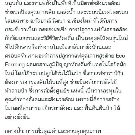
หนุนกัน และกาแฟยังเป็นพืชที่เป็นมิตรต่อสิ่งแวดล้อม
ช่วยปกป้องคุณภาพดิน แหล่งน้ำ และระบบนิเวศโดยรอบ
โดยเฉพาะ อ.กัลยาณิวัฒนา จ.เชียงใหม่ ที่ได้รับการ
ยอมรับว่าเป็นปอดของเอเชีย การปลูกกาแฟยังสอดคล้อง
กับวัฒนธรรมและวิถีชีวิตท้องถิ่น เป็นเหตุผลให้คนรุ่นใหม่
ที่ไปศึกษาหรือทำงานในเมืองกลับมายังบ้านและ
ครอบครัว เรามองว่าการปลูกกาแฟคุณภาพสูงด้วย Eco
Farming ผสมผสานภูมิปัญญาท้องถิ่นกับเทคโนโลยีสมัย
ใหม่ โดยใช้ระบบปลูกใต้ร่มไม้ในป่า ซึ่งกาแฟอาราบิก้า
ต้องการเงาของต้นไม้บนที่สูง ช่วยป้องกันการตัดไม้
ทำลายป่า ซึ่งการก่อตั้งศูนย์ฯ แห่งนี้ เป็นการลงทุนใน
คุณค่าทางสังคมและสิ่งแวดล้อม เพราะนี่คือการสร้าง
โมเดลที่สามารถ เยียวยาสังคม และ ฟื้นคืนผืนป่า ได้
อย่างยั่งยืน
กลางน้ำ: การเพิ่มคุณค่าและควบคุมคุณภาพ