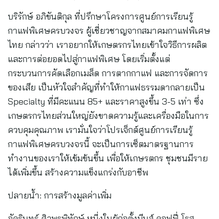
บริรักษ์ อภิขันติกุล ที่ปรึกษาโครงการศูนย์การเรียนรู้
กาแฟพิเศษครบวงจร ผู้เชี่ยวชาญจากสมาคมกาแฟพิเศษ
ไทย กล่าวว่า เราอยากให้เกษตรกรไทยเข้าใจวิธีการผลิต
และการต่อยอดไปสู่กาแฟพิเศษ โดยเริ่มตั้งแต่
กระบวนการคัดเลือกเมล็ด การตากกาแฟ และการจัดการ
ของเสีย เป็นหัวใจสำคัญที่ทำให้กาแฟธรรมดากลายเป็น
Specialty ที่มีคะแนน 85+ และราคาสูงขึ้น 3-5 เท่า ซึ่ง
เกษตรกรไทยส่วนใหญ่ยังขาดความรู้และเครื่องมือในการ
ควบคุมคุณภาพ เรามั่นใจว่าโปรเจ็กต์ศูนย์การเรียนรู้
กาแฟพิเศษครบวงจรนี้ จะเป็นการเซ็ตมาตรฐานการ
ทำงานของเราให้เข้มข้นขึ้น เพื่อให้เกษรตกร ชุมชนมีราย
ได้เพิ่มขึ้น สร้างความแข็งแกร่งกับอาชีพ
ปลายน้ำ: การสร้างมูลค่าเพิ่ม
อัครินทร์ ศิวพรพิทักษ์ หนี่งในผู้ก่อตั้งบีนส์ คอฟฟี่ โรส