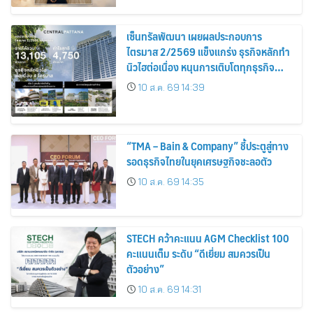
เซ็นทรัลพัฒนา เผยผลประกอบการ
ไตรมาส 2/2569 แข็งแกร่ง ธุรกิจหลักทำ
นิวไฮต่อเนื่อง หนุนการเติบโตทุกธุรกิจ
เดินหน้าสร้างแลนด์มาร์กแห่งอนาคต
10 ส.ค. 69 14:39
“TMA – Bain & Company” ชี้ประตูสู่ทาง
รอดธุรกิจไทยในยุคเศรษฐกิจชะลอตัว
10 ส.ค. 69 14:35
STECH คว้าคะแนน AGM Checklist 100
คะแนนเต็ม ระดับ “ดีเยี่ยม สมควรเป็น
ตัวอย่าง”
10 ส.ค. 69 14:31