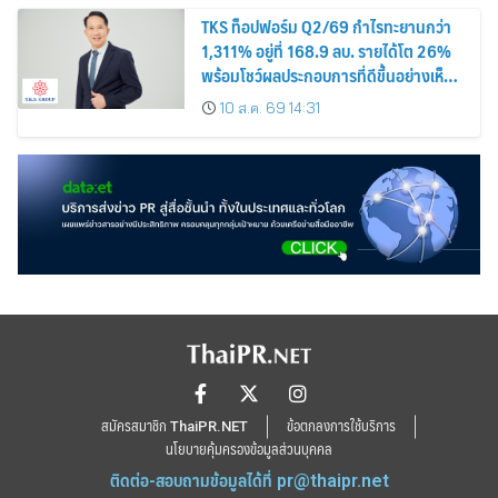
TKS ท็อปฟอร์ม Q2/69 กำไรทะยานกว่า
1,311% อยู่ที่ 168.9 ลบ. รายได้โต 26%
พร้อมโชว์ผลประกอบการที่ดีขึ้นอย่างเห็น
ได้ชัด บอร์ดเคาะจ่ายปันผลระหว่างกาลหุ้น
10 ส.ค. 69 14:31
ละ 0.12 บาท
สมัครสมาชิก ThaiPR.NET
ข้อตกลงการใช้บริการ
นโยบายคุ้มครองข้อมูลส่วนบุคคล
ติดต่อ-สอบถามข้อมูลได้ที่
pr@thaipr.net