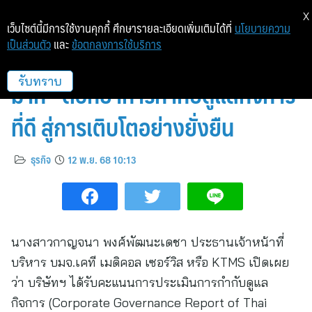
X
เว็บไซต์นี้มีการใช้งานคุกกี้ ศึกษารายละเอียดเพิ่มเติมได้ที่
นโยบายความ
เป็นส่วนตัว
และ
ข้อตกลงการใช้บริการ
KTMS คว้า CGR ระดับ 4 ดาว “ดี
มาก” ตอกย้ำการกำกับดูแลกิจการ
รับทราบ
ที่ดี สู่การเติบโตอย่างยั่งยืน
ธุรกิจ
12 พ.ย. 68 10:13
นางสาวกาญจนา พงศ์พัฒนะเดชา ประธานเจ้าหน้าที่
บริหาร บมจ.เคที เมดิคอล เซอร์วิส หรือ KTMS เปิดเผย
ว่า บริษัทฯ ได้รับคะแนนการประเมินการกำกับดูแล
กิจการ (Corporate Governance Report of Thai