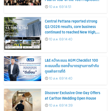
Community
10 ส.ค. 69 14:51
Central Pattana reported strong
Q2/2026 results, core business
continued to reached New High,
driving growth across all
10 ส.ค. 69 14:40
businesses while advancing future
landmark developments
L&E คว้าคะแนน AGM Checklist 100
คะแนนเต็ม ตอกย้ำมาตรฐานการกำกับ
ดูแลกิจการที่ดี
10 ส.ค. 69 14:40
Discover Exclusive One-Day Offers
at Carlton Wedding Open House
10 ส.ค. 69 14:39