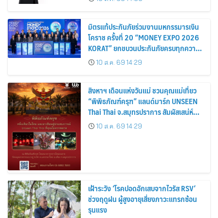
ระหว่างกาล 0.55 บาท/หุ้น
มิตรแท้ประกันภัยร่วมงานมหกรรมารเงิน
โคราช ครั้งที่ 20 “MONEY EXPO 2026
KORAT” ยกขบวนประกันภัยครบทุกความ
ต้องการ พร้อมโปรโมชันลดเบี้ยสูงสุด
10 ส.ค. 69 14:29
15%
สิงหาฯ เดือนแห่งวันแม่ ชวนคุณแม่เที่ยว
“พิพิธภัณฑ์ครุฑ” แลนด์มาร์ก UNSEEN
Thai Thai จ.สมุทรปราการ สัมผัสเสน่ห์
มรดกไทย พร้อมขอพรเสริมสิริมงคล
10 ส.ค. 69 14:29
เฝ้าระวัง ‘โรคปอดอักเสบจากไวรัส RSV’
ช่วงฤดูฝน ผู้สูงอายุเสี่ยงภาวะแทรกซ้อน
รุนแรง