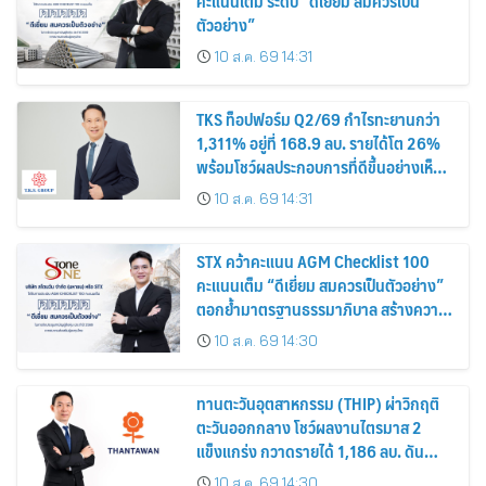
คะแนนเต็ม ระดับ “ดีเยี่ยม สมควรเป็น
ตัวอย่าง”
10 ส.ค. 69 14:31
TKS ท็อปฟอร์ม Q2/69 กำไรทะยานกว่า
1,311% อยู่ที่ 168.9 ลบ. รายได้โต 26%
พร้อมโชว์ผลประกอบการที่ดีขึ้นอย่างเห็น
ได้ชัด บอร์ดเคาะจ่ายปันผลระหว่างกาลหุ้น
10 ส.ค. 69 14:31
ละ 0.12 บาท
STX คว้าคะแนน AGM Checklist 100
คะแนนเต็ม “ดีเยี่ยม สมควรเป็นตัวอย่าง”
ตอกย้ำมาตรฐานธรรมาภิบาล สร้างความ
เชื่อมั่นนักลงทุน
10 ส.ค. 69 14:30
ทานตะวันอุตสาหกรรม (THIP) ผ่าวิกฤติ
ตะวันออกกลาง โชว์ผลงานไตรมาส 2
แข็งแกร่ง กวาดรายได้ 1,186 ลบ. ดัน
กำไรเพิ่มขึ้น 26% พร้อมอนุมัติปันผล
10 ส.ค. 69 14:30