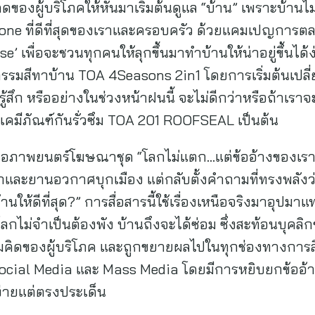
งผู้บริโภคให้หันมาเริ่มต้นดูแล “บ้าน” เพราะบ้านไม่ใช่แ
Zone ที่ดีที่สุดของเราและครอบครัว ด้วยแคมเปญการตลาดช
se’ เพื่อจะชวนทุกคนให้ลุกขึ้นมาทำบ้านให้น่าอยู่ขึ้น
รรมสีทาบ้าน TOA 4Seasons 2in1 โดยการเริ่มต้นเปลี่
้สึก หรืออย่างในช่วงหน้าฝนนี้ จะไม่ดีกว่าหรือถ้าเราจ
วยเคมีภัณฑ์กันรั่วซึม TOA 201 ROOFSEAL เป็นต้น
ภาพยนตร์โฆษณาชุด “โลกไม่แตก…แต่ข้ออ้างของเราต้อง
ยานอวกาศบุกเมือง แต่กลับตั้งคำถามที่ทรงพลังว่
้านให้ดีที่สุด?” การสื่อสารนี้ใช้เรื่องเหนือจริงมาอุปมาแท
ลกไม่จำเป็นต้องพัง บ้านถึงจะได้ซ่อม ซึ่งสะท้อนบุคลิ
คิดของผู้บริโภค และถูกขยายผลไปในทุกช่องทางการสื่อ
Social Media และ Mass Media โดยมีการหยิบยกข้อ
ง่ายแต่ตรงประเด็น