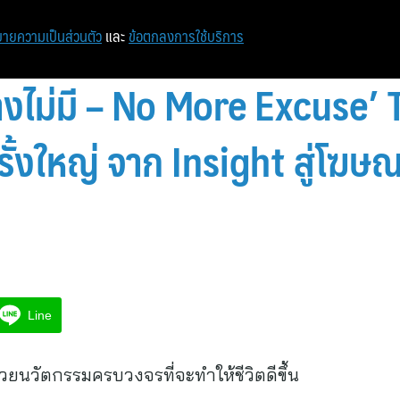
หน้าแรก
ท่องเที่ยว
ไอที
เศรษฐกิจ/การเงิน
ายความเป็นส่วนตัว
และ
ข้อตกลงการใช้บริการ
อ้างไม่มี – No More Excuse’
้งใหญ่ จาก Insight สู่โฆษณา
Line
ยนวัตกรรมครบวงจรที่จะทำให้ชีวิตดีขึ้น