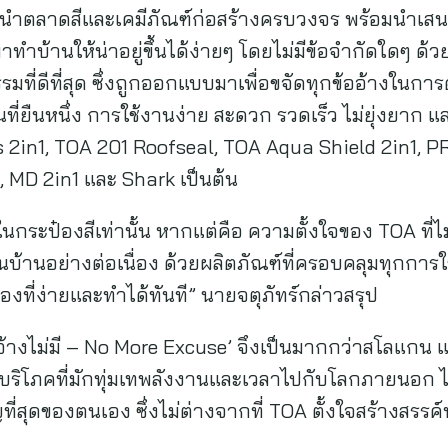
นำตลาดสีและเคมีภัณฑ์ก่อสร้างครบวงจร พร้อมนำเสนอ
มาทำบ้านให้น่าอยู่ขึ้นได้ง่ายๆ โดยไม่มีข้อจำกัดใดๆ ด้
มที่ดีที่สุด ซึ่งถูกออกแบบมาเพื่อขจัดทุกข้ออ้างในก
ที่ยืนหนึ่ง การใช้งานง่าย สะดวก รวดเร็ว ไม่ยุ่งย
s 2in1, TOA 201 Roofseal, TOA Aqua Shield 2in1, PR
 MD 2in1 และ Shark เป็นต้น
ในกระป๋องสีเท่านั้น หากแต่คือ ความตั้งใจของ TOA ที่
บ้านอย่างต่อเนื่อง ด้วยผลิตภัณฑ์ที่ครอบคลุมทุกการใช
องที่ง่ายและทำได้ทันที” นายจตุภัทร์กล่าวสรุป
้ออ้างไม่มี – No More Excuse’ จึงเป็นมากกว่าสโลแกน
ผู้บริโภคที่มักทุ่มเทพลังงานและเวลาไปกับโลกภายนอก ไ
คัญที่สุดของตนเอง ซึ่งไม่ต่างจากที่ TOA ตั้งใจสร้างสรรค์ท