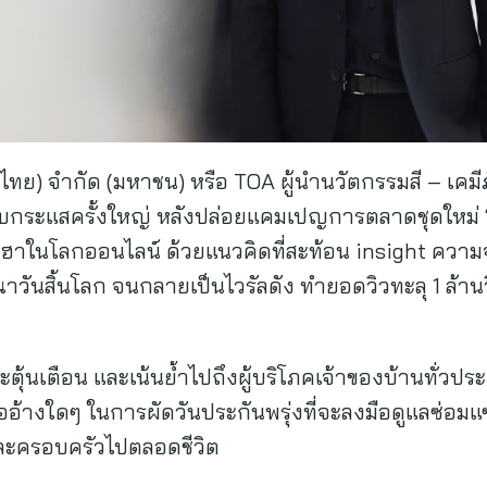
ทศไทย) จำกัด (มหาชน) หรือ TOA ผู้นำนวัตกรรมสี – เคม
ับกระแสครั้งใหญ่ หลังปล่อยแคมเปญการตลาดชุดใหม่ ‘เร
าในโลกออนไลน์ ด้วยแนวคิดที่สะท้อน insight ความจริ
ันสิ้นโลก จนกลายเป็นไวรัลดัง ทำยอดวิวทะลุ 1 ล้านว
ะตุ้นเตือน และเน้นย้ำไปถึงผู้บริโภคเจ้าของบ้านทั่วประเท
ออ้างใดๆ ในการผัดวันประกันพรุ่งที่จะลงมือดูแลซ่อมแซม 
ราและครอบครัวไปตลอดชีวิต