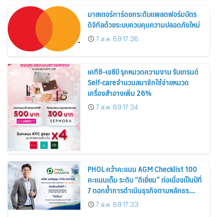
มาสเตอร์การ์ดยกระดับแพลตฟอร์มบัตร
ดิจิทัลด้วยระบบควบคุมความปลอดภัยใหม่
7 ส.ค. 69 17:36
เคทีซี–เจซีบี รุกหมวดความงาม รับเทรนด์
Self-careจำนวนสมาชิกใช้จ่ายหมวด
เครื่องสำอางเพิ่ม 26%
7 ส.ค. 69 17:34
PHOL คว้าคะแนน AGM Checklist 100
คะแนนเต็ม ระดับ “ดีเยี่ยม” ต่อเนื่องเป็นปีที่
7 ตอกย้ำการดำเนินธุรกิจตามหลักธร
รมาภิบาล โปร่งใส สร้างความเชื่อมั่นผู้ถือ
7 ส.ค. 69 17:33
หุ้น