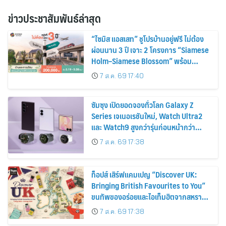
ข่าวประชาสัมพันธ์ล่าสุด
“ไซมิส แอสเสท” ชูโปรบ้านอยู่ฟรี ไม่ต้อง
ผ่อนนาน 3 ปี เจาะ 2 โครงการ “Siamese
Holm–Siamese Blossom” พร้อม
ส่วนลดและสิทธิพิเศษถึง 31 สิงหาคม
7 ส.ค. 69 17:40
2569
ซัมซุง เปิดยอดจองทั่วโลก Galaxy Z
Series เจเนอเรชันใหม่, Watch Ultra2
และ Watch9 สูงกว่ารุ่นก่อนหน้ากว่า
30%
7 ส.ค. 69 17:38
ท็อปส์ เสิร์ฟแคมเปญ “Discover UK:
Bringing British Favourites to You”
ขนทัพของอร่อยและไอเท็มฮิตจากสหราช
อาณาจักร ส่งตรงถึงมือตั้งแต่วันนี้ – 18
7 ส.ค. 69 17:38
สิงหาคมนี้