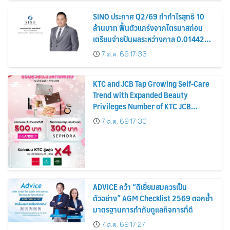
SINO ประกาศ Q2/69 ทำกำไรสุทธิ 10
ล้านบาท ฟื้นตัวแกร่งจากไตรมาสก่อน
เตรียมจ่ายปันผลระหว่างกาล 0.014423
บาทต่อหุ้น ครึ่งปีหลังมุ่งเติบโตต่อเนื่อง
7 ส.ค. 69 17:33
KTC and JCB Tap Growing Self-Care
Trend with Expanded Beauty
Privileges Number of KTC JCB
Cardmembers Spending on
7 ส.ค. 69 17:30
Cosmetics Rises 26%
ADVICE คว้า “ดีเยี่ยมสมควรเป็น
ตัวอย่าง” AGM Checklist 2569 ตอกย้ำ
มาตรฐานการกำกับดูแลกิจการที่ดี
7 ส.ค. 69 17:27