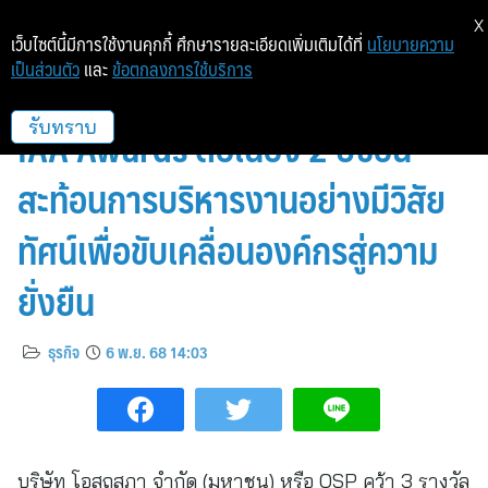
X
เว็บไซต์นี้มีการใช้งานคุกกี้ ศึกษารายละเอียดเพิ่มเติมได้ที่
นโยบายความ
เป็นส่วนตัว
และ
ข้อตกลงการใช้บริการ
‘โอสถสภา’ คว้า 3 รางวัลจากเวที
IAA Awards ต่อเนื่อง 2 ปีซ้อน
รับทราบ
สะท้อนการบริหารงานอย่างมีวิสัย
ทัศน์เพื่อขับเคลื่อนองค์กรสู่ความ
ยั่งยืน
ธุรกิจ
6 พ.ย. 68 14:03
บริษัท โอสถสภา จำกัด (มหาชน) หรือ OSP คว้า 3 รางวัล