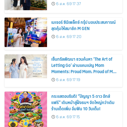
รถยนต์ MPV ระดับพรีเมียม เข้ากับ
6 ส.ค. 69 17:37
พลังงานแสงอาทิตย์ภายในบ้าน
เมเจอร์ ซีนีเพล็กซ์ กรุ้ป มอบประสบการณ์
สุดคุ้มให้สมาชิก M GEN
6 ส.ค. 69 17:20
เซ็นทรัลพัฒนา ชวนค้นหา ‘The Art of
Letting Go’ ผ่านแคมเปญ Mom
Moments: Proud Mom. Proud of My
Mom.
6 ส.ค. 69 17:19
กระแสตอบรับดี! “ปัญญา 5 ดาว อีทส์
แฟร์” เดินหน้าสู่ฝั่งธนฯ จัดใหญ่กว่าเดิม
ร้านเด็ดเพิ่ม อิ่มฟิน 10 วันเต็ม!
6 ส.ค. 69 17:15