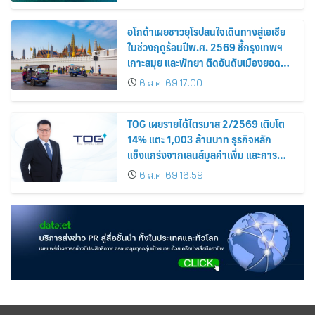
อโกด้าเผยชาวยุโรปสนใจเดินทางสู่เอเชีย
ในช่วงฤดูร้อนปีพ.ศ. 2569 ชี้กรุงเทพฯ
เกาะสมุย และพัทยา ติดอันดับเมืองยอด
นิยม
6 ส.ค. 69 17:00
TOG เผยรายได้ไตรมาส 2/2569 เติบโต
14% แตะ 1,003 ล้านบาท ธุรกิจหลัก
แข็งแกร่งจากเลนส์มูลค่าเพิ่ม และการ
ขยายตลาดต่างประเทศ พร้อมเดินหน้า
6 ส.ค. 69 16:59
ลงทุนเพื่อการเติบโตระยะยาว