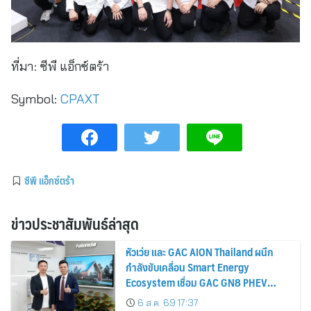
ที่มา:
ซีพี แอ็กซ์ตร้า
Symbol:
CPAXT
ซีพี แอ็กซ์ตร้า
ข่าวประชาสัมพันธ์ล่าสุด
หัวเว่ย และ GAC AION Thailand ผนึก
กำลังขับเคลื่อน Smart Energy
Ecosystem เชื่อม GAC GN8 PHEV
รถยนต์ MPV ระดับพรีเมียม เข้ากับ
6 ส.ค. 69 17:37