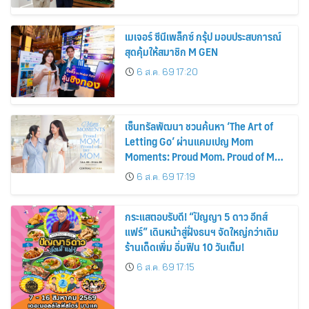
พลังงานแสงอาทิตย์ภายในบ้าน
เมเจอร์ ซีนีเพล็กซ์ กรุ้ป มอบประสบการณ์
สุดคุ้มให้สมาชิก M GEN
6 ส.ค. 69 17:20
เซ็นทรัลพัฒนา ชวนค้นหา ‘The Art of
Letting Go’ ผ่านแคมเปญ Mom
Moments: Proud Mom. Proud of My
Mom.
6 ส.ค. 69 17:19
กระแสตอบรับดี! “ปัญญา 5 ดาว อีทส์
แฟร์” เดินหน้าสู่ฝั่งธนฯ จัดใหญ่กว่าเดิม
ร้านเด็ดเพิ่ม อิ่มฟิน 10 วันเต็ม!
6 ส.ค. 69 17:15