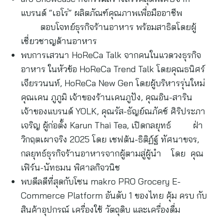
แบรนด์ “เอโร่” ผลิตภัณฑ์คุณภาพเพื่อมืออาชีพ
ตอบโจทย์ธุรกิจร้านอาหาร พร้อมสาธิตโดยผู้
เชี่ยวชาญด้านอาหาร
พบการเสวนา HoReCa Talk จากคนในแวดวงธุรกิจ
อาหาร ในหัวข้อ HoReCa Trend Talk โดยคุณธนิศร์
เจียรวนนท์, HoReCa New Gen โดยผู้บริหารรุ่นใหม่
คุณเคน ภูภูมิ เจ้าของร้านเคนภูปัง, คุณอิน-สาริน
เจ้าของแบรนด์ YOLK, คุณรัส-ธัญย์ณภัคช์ ศิริประภา
เจริญ ผู้ก่อตั้ง Karun Thai Tea, เปิดกลยุทธ์ ฝ่า
วิกฤตเผาจริง 2025 โดย เชฟต้น-ธิติฏ์ฐ์ ทัศนาขจร,
กลยุทธ์ธุรกิจร้านอาหารจากผู้ตามสู่ผู้นำ โดย คุณ
เฟิร์น-นัทธมน พิศาลกิจวนิช
พบดีลดีที่สุดกับโซน makro PRO Grocery E-
Commerce Platform อันดับ 1 ของไทย คุ้ม ครบ กับ
สินค้าอุปกรณ์ เครื่องใช้ วัตถุดิบ และเครื่องดื่ม