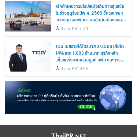
อโกด้าเผยชาวยุโรปสนใจเดินทางสู่เอเชีย
ในช่วงฤดูร้อนปีพ.ศ. 2569 ชี้กรุงเทพฯ
เกาะสมุย และพัทยา ติดอันดับเมืองยอด
นิยม
6 ส.ค. 69 17:00
TOG เผยรายได้ไตรมาส 2/2569 เติบโต
14% แตะ 1,003 ล้านบาท ธุรกิจหลัก
แข็งแกร่งจากเลนส์มูลค่าเพิ่ม และการ
ขยายตลาดต่างประเทศ พร้อมเดินหน้า
6 ส.ค. 69 16:59
ลงทุนเพื่อการเติบโตระยะยาว