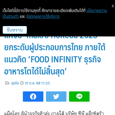
X
เว็บไซต์นี้มีการใช้งานคุกกี้ ศึกษารายละเอียดเพิ่มเติมได้ที่
นโยบายความ
เป็นส่วนตัว
และ
ข้อตกลงการใช้บริการ
แม็คโคร เปิดมหกรรมธุรกิจอาหาร
แห่งปี ‘makro HoReCa 2025’
รับทราบ
ยกระดับผู้ประกอบการไทย ภายใต้
แนวคิด ‘FOOD INFINITY ธุรกิจ
อาหารโตได้ไม่สิ้นสุด’
ธุรกิจ
31 ต.ค. 68 11:33
แม็คโคร ผู้นำธุรกิจค้าส่ง ภายใต้ บริษัท ซีพี แอ็กซ์ตร้า