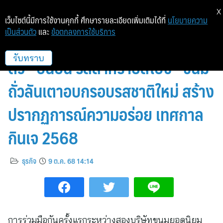
X
เว็บไซต์นี้มีการใช้งานคุกกี้ ศึกษารายละเอียดเพิ่มเติมได้ที่
นโยบายความ
เป็นส่วนตัว
และ
ข้อตกลงการใช้บริการ
“เถ้าแก่น้อย” จับมือ “คาลบี้” เปิด
ตัว “บันบัน รสสาหร่ายสไปซี่” ขนม
รับทราบ
ถั่วลันเตาอบกรอบรสชาติใหม่ สร้าง
ปรากฏการณ์ความอร่อย เทศกาล
กินเจ 2568
ธุรกิจ
9 ต.ค. 68 14:14
การร่วมมือกันครั้งแรกระหว่างสองบริษัทขนมยอดนิยม