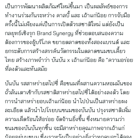
เป็นการพัฒนาผลิตภัณฑ์ใหม่ขึ้นมา เป็นผลลัพธ์ของการ
ทำงานร่วมกันระหว่าง คาลบี้ และ เถ้าแก่น้อย การจับมือ
ครั้งนี้ไม่เพียงแค่เป็นการเปิดตัวรสชาติใหม่ แต่ยังเป็น
กลยุทธ์เชิงรุก Brand Synergy ที่ช่วยตอบสนองความ
ต้องการของผู้บริโภค ขยายตลาดของทั้งสองแบรนด์ และ
ยกระดับการสร้างสรรค์นวัตกรรมในตลาดขนมขบเคี้ยว
ไทย สร้างภาพจำว่า บันบัน x เถ้าแก่น้อย คือ “ความอร่อย
ที่ลงตัวและทันสมัย
บันบัน รสสาหร่ายสไปซี่ คือขนมที่ผสานความหอมมันของ
ถั่วลันเตาเข้ากับรสชาติสาหร่ายสไปซี่ได้อย่างลงตัว โดย
การนำสาหร่ายอบเถ้าแก่น้อย นำไปป่นเป็นสาหร่ายผง
ละเอียด แล้วนำไปโรยบนขนมของบันบัน ปรุงรสชาติเพิ่ม
ความเผ็ดร้อนให้อร่อย จัดจ้านยิ่งขึ้น ซึ่งหมายความว่า
ขนมของบันบันทุกชิ้น จะมีสาหร่ายคุณภาพจากเถ้าแก่
น้อยอยู่บนขนม ซึ่งเราหวังเป็นอย่างยิ่งว่าทุกคนจะได้ลอง