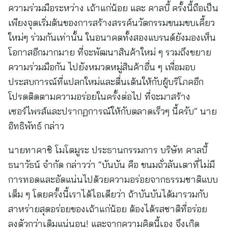
ความร่วมมือระหว่าง เถ้าแก่น้อย และ คาลบี้ ครั้งนี้ถือเป็น
เพียงจุดเริ่มต้นของการสร้างสรรค์นวัตกรรมขนมขบเคี้ยว
ใหม่ๆ ร่วมกันเท่านั้น ในอนาคตทั้งสองแบรนด์ยังมองเห็น
โอกาสอีกมากมาย ที่จะพัฒนาสินค้าใหม่ ๆ รวมถึงขยาย
ความร่วมมือกัน ไปยังหมวดหมู่สินค้าอื่น ๆ เพื่อมอบ
ประสบการณ์ที่แปลกใหม่และตื่นเต้นให้กับผู้บริโภคอีก
โปรดติดตามความอร่อยในครั้งต่อไป ที่จะมาสร้าง
เซอร์ไพรส์และปรากฏการณ์ให้กับตลาดเร็วๆ นี้ครับ” นาย
อิทธิพัทธ์ กล่าว
นายทาคาชิ โมโตมูระ ประธานกรรมการ บริษัท คาลบี้
ธนาวัธน์ จำกัด กล่าวว่า “บันบัน คือ ขนมถั่วลันเตาที่ไม่มี
การทอดและอัดแน่นไปด้วยความอร่อยจากธรรมชาติแบบ
เต็ม ๆ โดยครั้งนี้เราได้ไอเดียว่า ถ้าบันบันได้มารวมกับ
สาหร่ายสุดอร่อยของเถ้าแก่น้อย ต้องได้รสชาติที่อร่อย
ลงตัวกว่าเดิมแน่นอน! และจากความคิดนี้เอง จึงเกิด