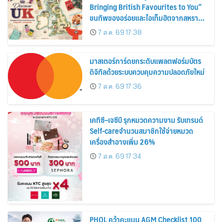
Bringing British Favourites to You”
ขนทัพของอร่อยและไอเท็มฮิตจากสหราช
อาณาจักร ส่งตรงถึงมือตั้งแต่วันนี้ – 18
7 ส.ค. 69 17:38
สิงหาคมนี้
มาสเตอร์การ์ดยกระดับแพลตฟอร์มบัตร
ดิจิทัลด้วยระบบควบคุมความปลอดภัยใหม่
7 ส.ค. 69 17:36
เคทีซี–เจซีบี รุกหมวดความงาม รับเทรนด์
Self-careจำนวนสมาชิกใช้จ่ายหมวด
เครื่องสำอางเพิ่ม 26%
7 ส.ค. 69 17:34
PHOL คว้าคะแนน AGM Checklist 100