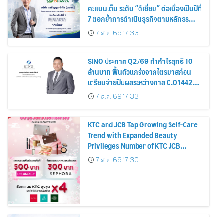
คะแนนเต็ม ระดับ “ดีเยี่ยม” ต่อเนื่องเป็นปีที่
7 ตอกย้ำการดำเนินธุรกิจตามหลักธร
รมาภิบาล โปร่งใส สร้างความเชื่อมั่นผู้ถือ
7 ส.ค. 69 17:33
หุ้น
SINO ประกาศ Q2/69 ทำกำไรสุทธิ 10
ล้านบาท ฟื้นตัวแกร่งจากไตรมาสก่อน
เตรียมจ่ายปันผลระหว่างกาล 0.014423
บาทต่อหุ้น ครึ่งปีหลังมุ่งเติบโตต่อเนื่อง
7 ส.ค. 69 17:33
KTC and JCB Tap Growing Self-Care
Trend with Expanded Beauty
Privileges Number of KTC JCB
Cardmembers Spending on
7 ส.ค. 69 17:30
Cosmetics Rises 26%