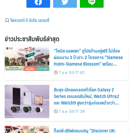
โพรเจกต์ บี มีเดีย เอเจนซี่
ข่าวประชาสัมพันธ์ล่าสุด
“ไซมิส แอสเสท” ชูโปรบ้านอยู่ฟรี ไม่ต้อง
ผ่อนนาน 3 ปี เจาะ 2 โครงการ “Siamese
Holm–Siamese Blossom” พร้อม
ส่วนลดและสิทธิพิเศษถึง 31 สิงหาคม
7 ส.ค. 69 17:40
2569
ซัมซุง เปิดยอดจองทั่วโลก Galaxy Z
Series เจเนอเรชันใหม่, Watch Ultra2
และ Watch9 สูงกว่ารุ่นก่อนหน้ากว่า
30%
7 ส.ค. 69 17:38
ท็อปส์ เสิร์ฟแคมเปญ “Discover UK: