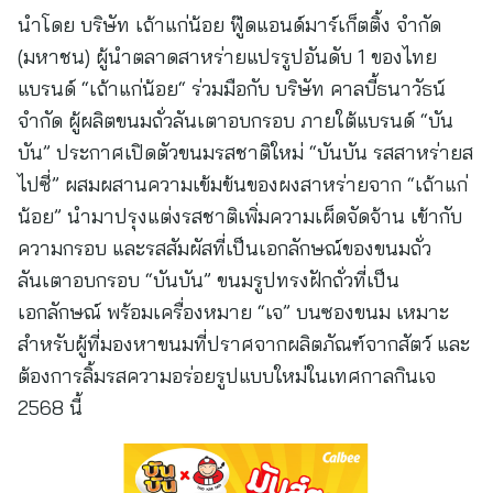
นำโดย บริษัท เถ้าแก่น้อย ฟู๊ดแอนด์มาร์เก็ตติ้ง จำกัด
(มหาชน) ผู้นำตลาดสาหร่ายแปรรูปอันดับ 1 ของไทย
แบรนด์ “เถ้าแก่น้อย“ ร่วมมือกับ บริษัท คาลบี้ธนาวัธน์
จำกัด ผู้ผลิตขนมถั่วลันเตาอบกรอบ ภายใต้แบรนด์ “บัน
บัน” ประกาศเปิดตัวขนมรสชาติใหม่ “บันบัน รสสาหร่ายส
ไปซี่” ผสมผสานความเข้มข้นของผงสาหร่ายจาก “เถ้าแก่
น้อย” นำมาปรุงแต่งรสชาติเพิ่มความเผ็ดจัดจ้าน เข้ากับ
ความกรอบ และรสสัมผัสที่เป็นเอกลักษณ์ของขนมถั่ว
ลันเตาอบกรอบ “บันบัน” ขนมรูปทรงฝักถั่วที่เป็น
เอกลักษณ์ พร้อมเครื่องหมาย “เจ” บนซองขนม เหมาะ
สำหรับผู้ที่มองหาขนมที่ปราศจากผลิตภัณฑ์จากสัตว์ และ
ต้องการลิ้มรสความอร่อยรูปแบบใหม่ในเทศกาลกินเจ
2568 นี้