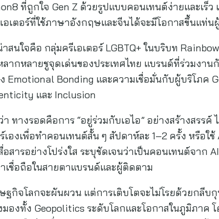
n8 ที่ถูกใจ Gen Z ด้วยรูปแบบคอนเทนต์ง่ายและเร็ว 
อเตอร์ที่ใช้ภาษาอังกฤษและจีนได้จะมีโอกาสขึ้นแท่นผ
ี่น่าสนใจคือ กลุ่มครีเอเตอร์ LGBTQ+ ในบริบท Rainbo
ลากหลายชูจุดเด่นของประเทศไทย แบรนด์ที่ร่วมงานกับคร
้าง Emotional Bonding และความเชื่อมั่นกับผู้บริโภค Ge
nticity และ Inclusion
่า ทางรอดคือการ “อยู่ร่วมกับเอไอ” อย่างสร้างสรรค์ ไ
เองเพื่อทำคอนเทนต์สั้น ๆ สัปดาห์ละ 1–2 ครั้ง หรือใช้
ื่อสารอย่างโปร่งใส ระบุชัดเจนว่าเป็นคอนเทนต์จาก AI เพ
่าเชื่อถือในสายตาแบรนด์และผู้ติดตาม
รษฐกิจโลกจะผันผวน แต่การเติบโตจะไม่โรยด้วยกลีบก
้องมองทั้ง Geopolitics ระดับโลกและโอกาสในภูมิภาค