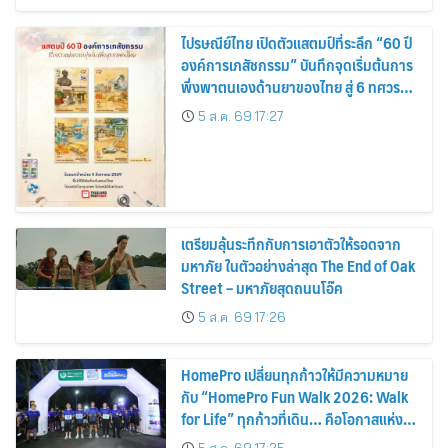
ไปรษณีย์ไทย เปิดตัวแสตมป์ที่ระลึก “60 ปี
องค์การเภสัชกรรม” บันทึกจุดเริ่มต้นการ
พึ่งพาตนเองด้านยาของไทย สู่ 6 ทศวรรษ
แห่งการพัฒนาสุขภาพคนไทย
5 ส.ค. 69 17:27
เตรียมลุ้นระทึกกับการเอาตัวให้รอดจาก
มหาภัย ในตัวอย่างล่าสุด The End of Oak
Street – มหาภัยสุดถนนโอ๊ค
5 ส.ค. 69 17:26
HomePro เปลี่ยนทุกก้าวให้มีความหมาย
กับ “HomePro Fun Walk 2026: Walk
for Life” ทุกก้าวที่เดิน… คือโอกาสแห่ง
การมีชีวิต