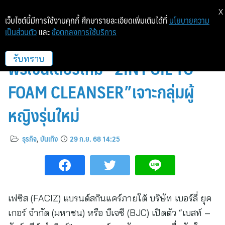
X
เว็บไซต์นี้มีการใช้งานคุกกี้ ศึกษารายละเอียดเพิ่มเติมได้ที่
นโยบายความ
เป็นส่วนตัว
และ
ข้อตกลงการใช้บริการ
เฟซิส เปิดตัว “เบสท์ คำสิงห์”
พรีเซ็นเตอร์ใหม่ “2IN1 OIL TO
รับทราบ
FOAM CLEANSER”เจาะกลุ่มผู้
หญิงรุ่นใหม่
ธุรกิจ
,
บันเทิง
29 ก.ย. 68 14:25
เฟซิส (FACIZ) แบรนด์สกินแคร์ภายใต้ บริษัท เบอร์ลี่ ยุค
เกอร์ จำกัด (มหาชน) หรือ บีเจซี (BJC) เปิดตัว “เบสท์ –