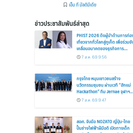
เอ็ม ที มัลติมีเดีย
ข่าวประชาสัมพันธ์ล่าสุด
PHIST 2026 ดึงผู้นำด้านการท่อ
เที่ยวจากทั่วโลกสู่ภูเก็ต เพื่อร่วมขั
เคลื่อนอนาคตของธุรกิจการ
บริการอย่างยั่งยืน
7 ส.ค. 69 9:56
กรุงไทย หนุนเยาวชนสร้าง
นวัตกรรมชุมชน ผ่านเวที “ฮักแม่
Hackathon” ทีม Jernae จุฬาฯ
คว้าแชมป์ ใช้ AI ติดตามทรัพย์สิน
7 ส.ค. 69 9:47
สูญหาย
สอศ. จับมือ NOZATO ญี่ปุ่น-ไทย
ปั้นช่างไฟฟ้าฝีมือดี เปิดทางเด็ก