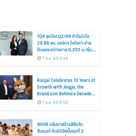
TQR สุดปัง! Q2/69 กำไรนิวไฮ
29.88 ลบ. บอร์ดฯ ใจดีเคาะจ่าย
ปันผลระหว่างกาล 0.203 บ./หุ้น
รับทรัพย์ 4 ก.ย.69
7 ส.ค. 69 9:49
Roojai Celebrates 10 Years of
Growth with Jingjo, the
Brand Icon Behind a Decade
of Insurance Innovation
7 ส.ค. 69 8:59
WHIB กลับมาสร้างสีสันรับ
ซัมเมอร์ กับมินิอัลบั้มชุดที่ 2