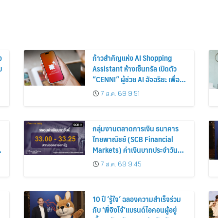
ง
ก้าวสำคัญแห่ง AI Shopping
บ
Assistant ห้างเซ็นทรัล เปิดตัว
“CENNI” ผู้ช่วย AI อัจฉริยะ เพื่อน
รู้ใจสายช้อปคนใหม่ ร่วมยกระดับ
7 ส.ค. 69 9:51
ประสบการณ์ช้อปปิ้งให้ง่ายขึ้นได้
ในแชตเดียว
กลุ่มงานตลาดการเงิน ธนาคาร
ไทยพาณิชย์ (SCB Financial
Markets) ค่าเงินบาทประจำวันที่ 7
สิงหาคม 2569
7 ส.ค. 69 9:45
10 ปี ‘รู้ใจ’ ฉลองความสำเร็จร่วม
กับ ‘พี่จิงโจ้’แบรนด์ไอคอนผู้อยู่