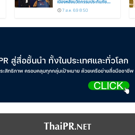
เบื้องหลังนวัตกรรมประกันภัย
ดิจิทัลตลอดหนึ่งทศวรรษ
7 ส.ค. 69 8:50