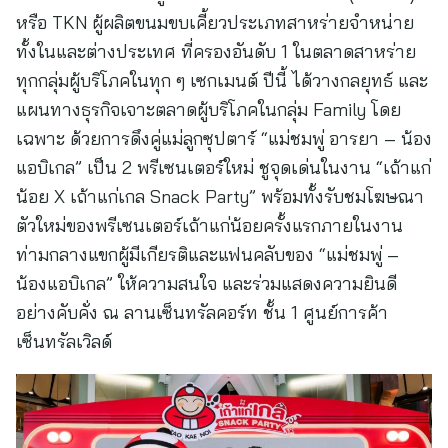
หรือ TKN ผู้ผลิตขนมขบเคี้ยวประเภทสาหร่ายจำหน่าย
ทั้งในและต่างประเทศ ที่ครองอันดับ 1 ในตลาดสาหร่าย
ทุกกลุ่มผู้บริโภคในทุก ๆ เซกเมนต์ ปีนี้ ได้วางกลยุทธ์ และ
แผนทางธุรกิจเจาะตลาดผู้บริโภคในกลุ่ม Family โดย
เฉพาะ ด้วยการดึงคู่แม่ลูกซุปตาร์ “แม่ชมพู่ อารยา – น้อง
แอบิเกล” เป็น 2 พรีเซนเตอร์ใหม่ ชูจุดเด่นในงาน “เถ้าแก่
น้อย X เถ้าแก่เกล Snack Party” พร้อมทั้งรับชมโฆษณา
ตัวใหม่ของพรีเซนเตอร์เถ้าแก่น้อยครั้งแรกภายในงาน
ท่ามกลางแขกผู้มีเกียรติและแฟนคลับของ “แม่ชมพู่ –
น้องแอบิเกล” ให้ความสนใจ และร่วมแสดงความยินดี
อย่างคับคั่ง ณ ลานเซ็นทรัลคอร์ท ชั้น 1 ศูนย์การค้า
เซ็นทรัลเวิลด์