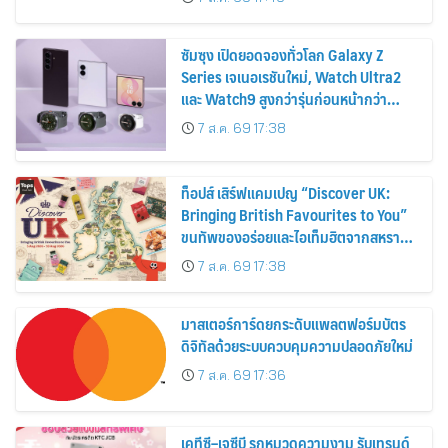
2569
ซัมซุง เปิดยอดจองทั่วโลก Galaxy Z
Series เจเนอเรชันใหม่, Watch Ultra2
และ Watch9 สูงกว่ารุ่นก่อนหน้ากว่า
30%
7 ส.ค. 69 17:38
ท็อปส์ เสิร์ฟแคมเปญ “Discover UK:
Bringing British Favourites to You”
ขนทัพของอร่อยและไอเท็มฮิตจากสหราช
อาณาจักร ส่งตรงถึงมือตั้งแต่วันนี้ – 18
7 ส.ค. 69 17:38
สิงหาคมนี้
มาสเตอร์การ์ดยกระดับแพลตฟอร์มบัตร
ดิจิทัลด้วยระบบควบคุมความปลอดภัยใหม่
7 ส.ค. 69 17:36
เคทีซี–เจซีบี รุกหมวดความงาม รับเทรนด์