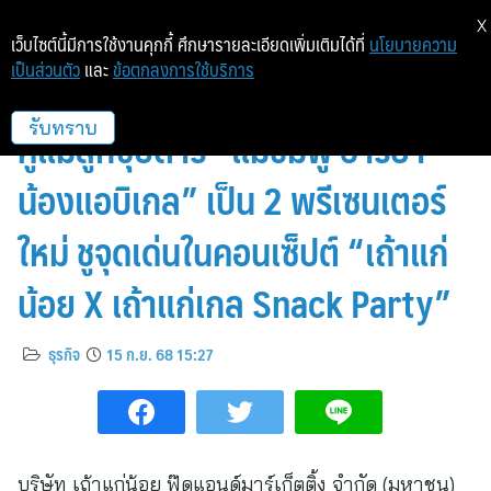
X
เว็บไซต์นี้มีการใช้งานคุกกี้ ศึกษารายละเอียดเพิ่มเติมได้ที่
นโยบายความ
เป็นส่วนตัว
และ
ข้อตกลงการใช้บริการ
“เถ้าแก่น้อย” เจาะกลุ่ม Family ดึง
คู่แม่ลูกซุปตาร์ “แม่ชมพู่ อารยา –
รับทราบ
น้องแอบิเกล” เป็น 2 พรีเซนเตอร์
ใหม่ ชูจุดเด่นในคอนเซ็ปต์ “เถ้าแก่
น้อย X เถ้าแก่เกล Snack Party”
ธุรกิจ
15 ก.ย. 68 15:27
บริษัท เถ้าแก่น้อย ฟู๊ดแอนด์มาร์เก็ตติ้ง จำกัด (มหาชน)