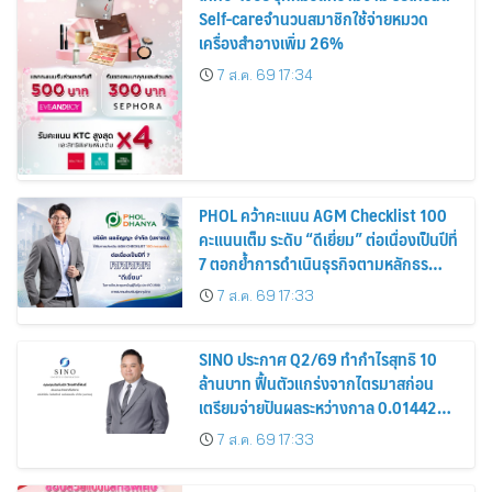
Self-careจำนวนสมาชิกใช้จ่ายหมวด
เครื่องสำอางเพิ่ม 26%
7 ส.ค. 69 17:34
PHOL คว้าคะแนน AGM Checklist 100
คะแนนเต็ม ระดับ “ดีเยี่ยม” ต่อเนื่องเป็นปีที่
7 ตอกย้ำการดำเนินธุรกิจตามหลักธร
รมาภิบาล โปร่งใส สร้างความเชื่อมั่นผู้ถือ
7 ส.ค. 69 17:33
หุ้น
SINO ประกาศ Q2/69 ทำกำไรสุทธิ 10
ล้านบาท ฟื้นตัวแกร่งจากไตรมาสก่อน
เตรียมจ่ายปันผลระหว่างกาล 0.014423
บาทต่อหุ้น ครึ่งปีหลังมุ่งเติบโตต่อเนื่อง
7 ส.ค. 69 17:33