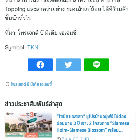
Topping และสาหร่ายย่าง ของเถ้าแก่น้อย ได้ที่ร้านค้า
ชั้นนำทั่วไป
ที่มา:
โพรเจกต์ บี มีเดีย เอเจนซี่
Symbol:
TKN
โพรเจกต์ บี มีเดีย เอเจนซี่
ข่าวประชาสัมพันธ์ล่าสุด
“ไซมิส แอสเสท” ชูโปรบ้านอยู่ฟรี ไม่ต้อง
ผ่อนนาน 3 ปี เจาะ 2 โครงการ “Siamese
Holm–Siamese Blossom” พร้อม
ส่วนลดและสิทธิพิเศษถึง 31 สิงหาคม
7 ส.ค. 69 17:40