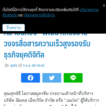
X
เว็บไซต์นี้มีการใช้งานคุกกี้ ศึกษารายละเอียดเพิ่มเติมได้ที่
นโยบายความ
เป็นส่วนตัว
และ
ข้อตกลงการใช้บริการ
“JasTel” ลงนามความร่วมมือ “นิ
คมฯปิ่นทอง” พัฒนาโครงข่าย
รับทราบ
วงจรสื่อสารความเร็วสูงรองรับ
ธุรกิจยุคดิจิทัล
ธุรกิจ
5 ก.ย. 68 16:42
คุณศุทธ์ธี โอภาสสมุทรชัย ประธานเจ้าหน้าที่บริหาร
บริษัท จัสเทล เน็ทเวิร์ค จำกัด หรือ “JasTel” ผู้ให้บริการ