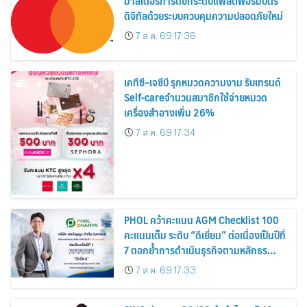
มาสเตอร์การ์ดยกระดับแพลตฟอร์มบัตร
ดิจิทัลด้วยระบบควบคุมความปลอดภัยใหม่
7 ส.ค. 69 17:36
เคทีซี–เจซีบี รุกหมวดความงาม รับเทรนด์
Self-careจำนวนสมาชิกใช้จ่ายหมวด
เครื่องสำอางเพิ่ม 26%
7 ส.ค. 69 17:34
PHOL คว้าคะแนน AGM Checklist 100
คะแนนเต็ม ระดับ “ดีเยี่ยม” ต่อเนื่องเป็นปีที่
7 ตอกย้ำการดำเนินธุรกิจตามหลักธร
รมาภิบาล โปร่งใส สร้างความเชื่อมั่นผู้ถือ
7 ส.ค. 69 17:33
หุ้น