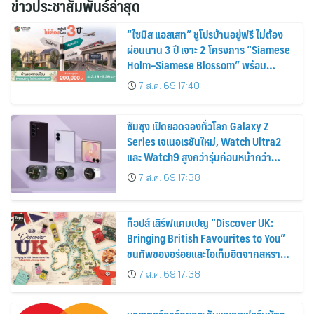
ข่าวประชาสัมพันธ์ล่าสุด
“ไซมิส แอสเสท” ชูโปรบ้านอยู่ฟรี ไม่ต้อง
ผ่อนนาน 3 ปี เจาะ 2 โครงการ “Siamese
Holm–Siamese Blossom” พร้อม
ส่วนลดและสิทธิพิเศษถึง 31 สิงหาคม
7 ส.ค. 69 17:40
2569
ซัมซุง เปิดยอดจองทั่วโลก Galaxy Z
Series เจเนอเรชันใหม่, Watch Ultra2
และ Watch9 สูงกว่ารุ่นก่อนหน้ากว่า
30%
7 ส.ค. 69 17:38
ท็อปส์ เสิร์ฟแคมเปญ “Discover UK:
Bringing British Favourites to You”
ขนทัพของอร่อยและไอเท็มฮิตจากสหราช
อาณาจักร ส่งตรงถึงมือตั้งแต่วันนี้ – 18
7 ส.ค. 69 17:38
สิงหาคมนี้