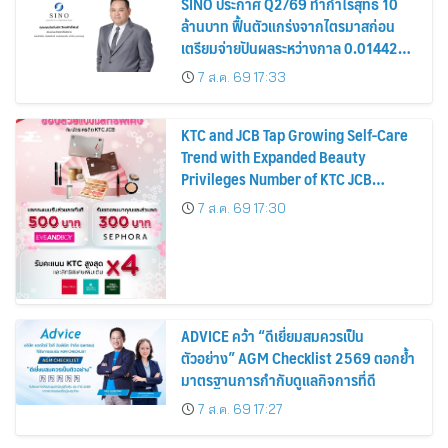
SINO ประกาศ Q2/69 ทำกำไรสุทธิ 10
ล้านบาท ฟื้นตัวแกร่งจากไตรมาสก่อน
เตรียมจ่ายปันผลระหว่างกาล 0.014423
บาทต่อหุ้น ครึ่งปีหลังมุ่งเติบโตต่อเนื่อง
7 ส.ค. 69 17:33
KTC and JCB Tap Growing Self-Care
Trend with Expanded Beauty
Privileges Number of KTC JCB
Cardmembers Spending on
7 ส.ค. 69 17:30
Cosmetics Rises 26%
ADVICE คว้า “ดีเยี่ยมสมควรเป็น
ตัวอย่าง” AGM Checklist 2569 ตอกย้ำ
มาตรฐานการกำกับดูแลกิจการที่ดี
7 ส.ค. 69 17:27