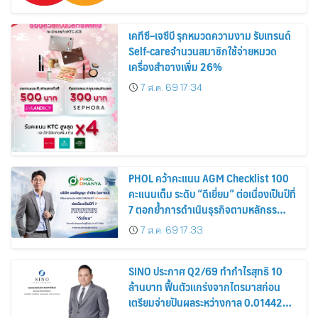
เคทีซี–เจซีบี รุกหมวดความงาม รับเทรนด์
Self-careจำนวนสมาชิกใช้จ่ายหมวด
เครื่องสำอางเพิ่ม 26%
7 ส.ค. 69 17:34
PHOL คว้าคะแนน AGM Checklist 100
คะแนนเต็ม ระดับ “ดีเยี่ยม” ต่อเนื่องเป็นปีที่
7 ตอกย้ำการดำเนินธุรกิจตามหลักธร
รมาภิบาล โปร่งใส สร้างความเชื่อมั่นผู้ถือ
7 ส.ค. 69 17:33
หุ้น
SINO ประกาศ Q2/69 ทำกำไรสุทธิ 10
ล้านบาท ฟื้นตัวแกร่งจากไตรมาสก่อน
เตรียมจ่ายปันผลระหว่างกาล 0.014423
บาทต่อหุ้น ครึ่งปีหลังมุ่งเติบโตต่อเนื่อง