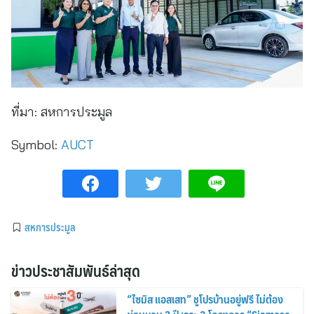
ที่มา:
สหการประมูล
Symbol:
AUCT
สหการประมูล
ข่าวประชาสัมพันธ์ล่าสุด
“ไซมิส แอสเสท” ชูโปรบ้านอยู่ฟรี ไม่ต้อง