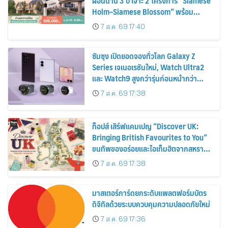
ผ่อนนาน 3 ปี เจาะ 2 โครงการ “Siamese
Holm–Siamese Blossom” พร้อม
ส่วนลดและสิทธิพิเศษถึง 31 สิงหาคม
7 ส.ค. 69 17:40
2569
ซัมซุง เปิดยอดจองทั่วโลก Galaxy Z
Series เจเนอเรชันใหม่, Watch Ultra2
และ Watch9 สูงกว่ารุ่นก่อนหน้ากว่า
30%
7 ส.ค. 69 17:38
ท็อปส์ เสิร์ฟแคมเปญ “Discover UK:
Bringing British Favourites to You”
ขนทัพของอร่อยและไอเท็มฮิตจากสหราช
อาณาจักร ส่งตรงถึงมือตั้งแต่วันนี้ – 18
7 ส.ค. 69 17:38
สิงหาคมนี้
มาสเตอร์การ์ดยกระดับแพลตฟอร์มบัตร
ดิจิทัลด้วยระบบควบคุมความปลอดภัยใหม่
7 ส.ค. 69 17:36