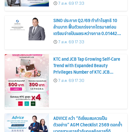
รมาภิบาล โปร่งใส สร้างความเชื่อมั่นผู้ถือ
7 ส.ค. 69 17:33
หุ้น
SINO ประกาศ Q2/69 ทำกำไรสุทธิ 10
ล้านบาท ฟื้นตัวแกร่งจากไตรมาสก่อน
เตรียมจ่ายปันผลระหว่างกาล 0.014423
บาทต่อหุ้น ครึ่งปีหลังมุ่งเติบโตต่อเนื่อง
7 ส.ค. 69 17:33
KTC and JCB Tap Growing Self-Care
Trend with Expanded Beauty
Privileges Number of KTC JCB
Cardmembers Spending on
7 ส.ค. 69 17:30
Cosmetics Rises 26%
ADVICE คว้า “ดีเยี่ยมสมควรเป็น
ตัวอย่าง” AGM Checklist 2569 ตอกย้ำ
มาตรฐานการกำกับดูแลกิจการที่ดี