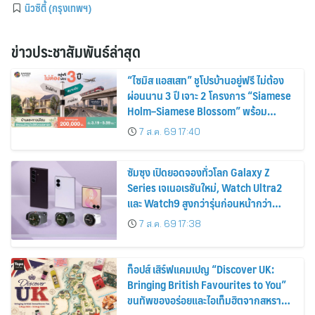
นิวซิตี้ (กรุงเทพฯ)
ข่าวประชาสัมพันธ์ล่าสุด
“ไซมิส แอสเสท” ชูโปรบ้านอยู่ฟรี ไม่ต้อง
ผ่อนนาน 3 ปี เจาะ 2 โครงการ “Siamese
Holm–Siamese Blossom” พร้อม
ส่วนลดและสิทธิพิเศษถึง 31 สิงหาคม
7 ส.ค. 69 17:40
2569
ซัมซุง เปิดยอดจองทั่วโลก Galaxy Z
Series เจเนอเรชันใหม่, Watch Ultra2
และ Watch9 สูงกว่ารุ่นก่อนหน้ากว่า
30%
7 ส.ค. 69 17:38
ท็อปส์ เสิร์ฟแคมเปญ “Discover UK:
Bringing British Favourites to You”
ขนทัพของอร่อยและไอเท็มฮิตจากสหราช