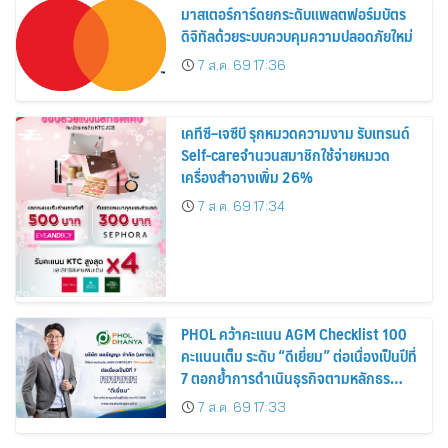
มาสเตอร์การ์ดยกระดับแพลตฟอร์มบัตร
ดิจิทัลด้วยระบบควบคุมความปลอดภัยใหม่
7 ส.ค. 69 17:36
เคทีซี–เจซีบี รุกหมวดความงาม รับเทรนด์
Self-careจำนวนสมาชิกใช้จ่ายหมวด
เครื่องสำอางเพิ่ม 26%
7 ส.ค. 69 17:34
PHOL คว้าคะแนน AGM Checklist 100
คะแนนเต็ม ระดับ “ดีเยี่ยม” ต่อเนื่องเป็นปีที่
7 ตอกย้ำการดำเนินธุรกิจตามหลักธร
รมาภิบาล โปร่งใส สร้างความเชื่อมั่นผู้ถือ
7 ส.ค. 69 17:33
หุ้น