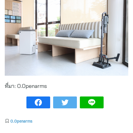
ที่มา:
O.Openarms
O.Openarms