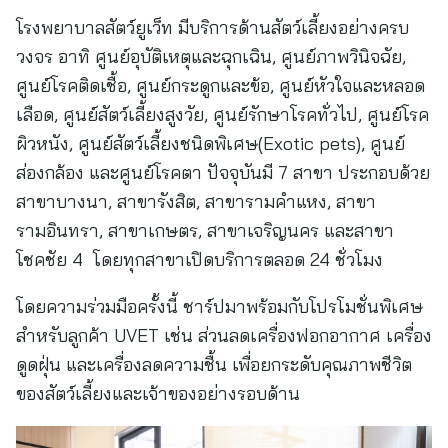
โรงพยาบาลสัตว์ยูเว็ท มีบริการด้านสัตว์เลี้ยงอย่างครบ
วงจร อาทิ ศูนย์อุบัติเหตุและฉุกเฉิน, ศูนย์ภาพวินิจฉัย,
ศูนย์โรคติดเชื้อ, ศูนย์กระดูกและข้อ, ศูนย์หัวใจและหลอด
เลือด, ศูนย์สัตว์เลี้ยงสูงวัย, ศูนย์รักษาโรคทั่วไป, ศูนย์โรค
ผิวหนัง, ศูนย์สัตว์เลี้ยงชนิดพิเศษ(Exotic pets), ศูนย์
ส่องกล้อง และศูนย์โรคตา ปัจจุบันมี 7 สาขา ประกอบด้วย
สาขาบางนา, สาขารังสิต, สาขารามคำแหง, สาขา
รามอินทรา, สาขาเกษตร, สาขาเจริญนคร และสาขา
โชคชัย 4 โดยทุกสาขาเปิดบริการตลอด 24 ชั่วโมง
โดยความร่วมมือครั้งนี้ ชาร์ปมาพร้อมกับโปรโมชั่นพิเศษ
สำหรับลูกค้า UVET เช่น ส่วนลดเครื่องฟอกอากาศ เครื่อง
ดูดฝุ่น และเครื่องลดความชื้น เพื่อยกระดับคุณภาพชีวิต
ของสัตว์เลี้ยงและเจ้าของอย่างรอบด้าน