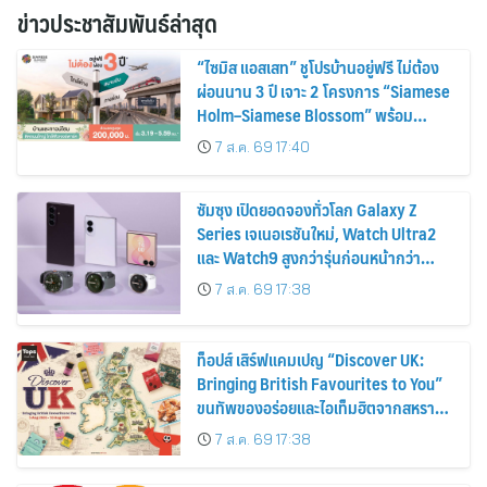
ข่าวประชาสัมพันธ์ล่าสุด
“ไซมิส แอสเสท” ชูโปรบ้านอยู่ฟรี ไม่ต้อง
ผ่อนนาน 3 ปี เจาะ 2 โครงการ “Siamese
Holm–Siamese Blossom” พร้อม
ส่วนลดและสิทธิพิเศษถึง 31 สิงหาคม
7 ส.ค. 69 17:40
2569
ซัมซุง เปิดยอดจองทั่วโลก Galaxy Z
Series เจเนอเรชันใหม่, Watch Ultra2
และ Watch9 สูงกว่ารุ่นก่อนหน้ากว่า
30%
7 ส.ค. 69 17:38
ท็อปส์ เสิร์ฟแคมเปญ “Discover UK:
Bringing British Favourites to You”
ขนทัพของอร่อยและไอเท็มฮิตจากสหราช
อาณาจักร ส่งตรงถึงมือตั้งแต่วันนี้ – 18
7 ส.ค. 69 17:38
สิงหาคมนี้