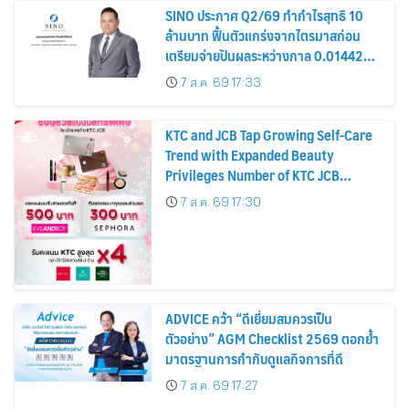
SINO ประกาศ Q2/69 ทำกำไรสุทธิ 10
ล้านบาท ฟื้นตัวแกร่งจากไตรมาสก่อน
เตรียมจ่ายปันผลระหว่างกาล 0.014423
บาทต่อหุ้น ครึ่งปีหลังมุ่งเติบโตต่อเนื่อง
7 ส.ค. 69 17:33
KTC and JCB Tap Growing Self-Care
Trend with Expanded Beauty
Privileges Number of KTC JCB
Cardmembers Spending on
7 ส.ค. 69 17:30
Cosmetics Rises 26%
ADVICE คว้า “ดีเยี่ยมสมควรเป็น
ตัวอย่าง” AGM Checklist 2569 ตอกย้ำ
มาตรฐานการกำกับดูแลกิจการที่ดี
7 ส.ค. 69 17:27