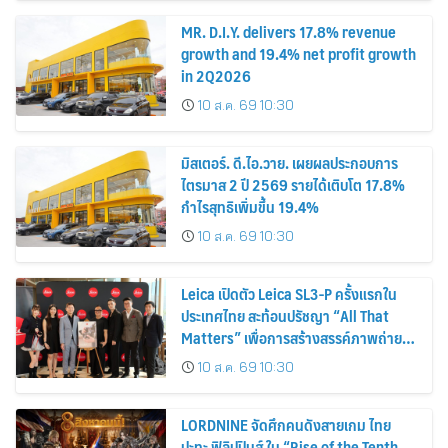
MR. D.I.Y. delivers 17.8% revenue
growth and 19.4% net profit growth
in 2Q2026
10 ส.ค. 69 10:30
มิสเตอร์. ดี.ไอ.วาย. เผยผลประกอบการ
ไตรมาส 2 ปี 2569 รายได้เติบโต 17.8%
กำไรสุทธิเพิ่มขึ้น 19.4%
10 ส.ค. 69 10:30
Leica เปิดตัว Leica SL3-P ครั้งแรกใน
ประเทศไทย สะท้อนปรัชญา “All That
Matters” เพื่อการสร้างสรรค์ภาพถ่าย
อย่างแท้จริง
10 ส.ค. 69 10:30
LORDNINE จัดศึกคนดังสายเกม ไทย
ปะทะ ฟิลิปปินส์ ใน “Rise of the Tenth