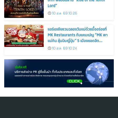
Lord”
10 ส.ค. 69 10:26
แอร์เอเชียชวนฉลองวันแม่ด้วยมื้ออร่อยที่
MK Restaurants กับแคมเปญ “MK พา
แม่กิน ลุ้นบินญี่ปุ่น” 5 เมืองยอดฮิต
โตเกียว โอซาก้า ซัปโปโร ฟุกุโอกะ และโอ
10 ส.ค. 69 10:24
กินาว่า