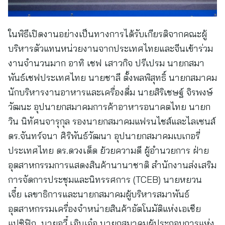
ในพิธีเปิดงานอย่างเป็นทางการได้รับเกียรติจากคณะผู้
บริหารตัวแทนหน่วยงานจากประเทศไทยและจีนเข้าร่วม
งานจำนวนมาก อาทิ เชฟ เสาวกิจ ปรีเปรม นายกสมา
พันธ์เชฟประเทศไทย นายชาลี ตั้งพลพิสุทธิ์ นายกสมาคม
นักบริหารงานอาหารและเครื่องดื่ม นายสิริเชษฐ์ จิรพงษ์
วัฒนะ อุปนายกสมาคมการค้าอาหารอนาคตไทย นายก
วิน นิทัศนจารุกุล รองนายกสมาคมแฟรนไชส์และไลเซนส์
ดร.จันทร์จนา ศิริพันธ์วัฒนา อุปนายกสมาคมเบเกอรี่
ประเทศไทย ดร.ดวงเด็ด ย้วยความดี ผู้อำนวยการ ฝ่าย
อุตสาหกรรมการแสดงสินค้านานาชาติ สำนักงานส่งเสริม
การจัดการประชุมและนิทรรศการ (TCEB) นายหยวน
เจี๋ย เลขาธิการและนายกสมาคมผู้บริหารสมาพันธ์
อุตสาหกรรมเครื่องจำหน่ายสินค้าอัตโนมัติแห่งเอเชีย
แปซิฟิก นายอวี๋ เอินเจ๋อ นายกสมาคมผู้ประกอบการแห่ง