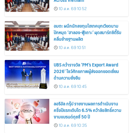
10 ส.ค. 69 10:52
อมตะ ผนึกนักลงทุนไฮเทคบุกเวียดนาม
ปักหมุด ‘ฮาลอง-ฟู้เถาะ’ ผุดสมาร์ทซิตี้รับ
คลื่นย้ายฐานผลิต
10 ส.ค. 69 10:51
UBS คว้ารางวัล ‘PM’s Export Award
2026’ โชว์ศักยภาพผู้ส่งออกยอดเยี่ยม
ด้านความยั่งยืน
10 ส.ค. 69 10:45
ลอรีอัล กรุ๊ป รายงานผลการดำเนินงาน
ครึ่งปีแรกเติบโต 6.5% คว้าลิขสิทธิ์ความ
งามแบรนด์กุชชี่ 50 ปี
10 ส.ค. 69 10:35