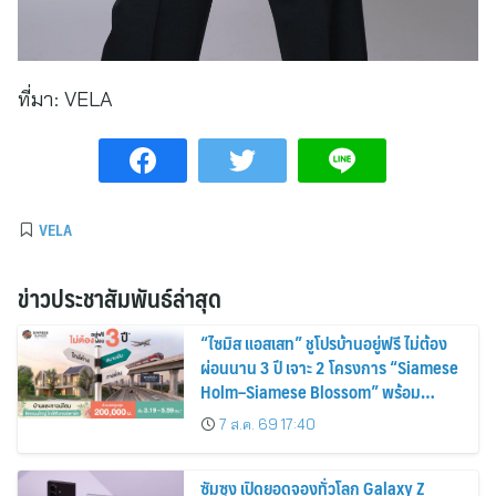
ที่มา:
VELA
VELA
ข่าวประชาสัมพันธ์ล่าสุด
“ไซมิส แอสเสท” ชูโปรบ้านอยู่ฟรี ไม่ต้อง
ผ่อนนาน 3 ปี เจาะ 2 โครงการ “Siamese
Holm–Siamese Blossom” พร้อม
ส่วนลดและสิทธิพิเศษถึง 31 สิงหาคม
7 ส.ค. 69 17:40
2569
ซัมซุง เปิดยอดจองทั่วโลก Galaxy Z