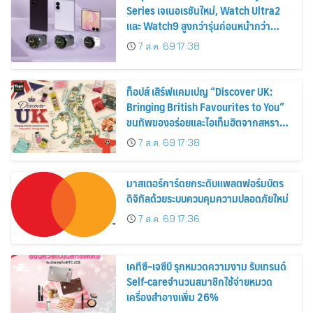
Series เจเนอเรชันใหม่, Watch Ultra2
และ Watch9 สูงกว่ารุ่นก่อนหน้ากว่า
30%
7 ส.ค. 69 17:38
ท็อปส์ เสิร์ฟแคมเปญ “Discover UK:
Bringing British Favourites to You”
ขนทัพของอร่อยและไอเท็มฮิตจากสหราช
อาณาจักร ส่งตรงถึงมือตั้งแต่วันนี้ – 18
7 ส.ค. 69 17:38
สิงหาคมนี้
มาสเตอร์การ์ดยกระดับแพลตฟอร์มบัตร
ดิจิทัลด้วยระบบควบคุมความปลอดภัยใหม่
7 ส.ค. 69 17:36
เคทีซี–เจซีบี รุกหมวดความงาม รับเทรนด์
Self-careจำนวนสมาชิกใช้จ่ายหมวด
เครื่องสำอางเพิ่ม 26%