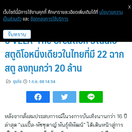
X
เว็บไซต์นี้มีการใช้งานคุกกี้ ศึกษารายละเอียดเพิ่มเติมได้ที่
นโยบายความ
เป็นส่วนตัว
และ
ข้อตกลงการใช้บริการ
เมเปิ้ล พัชชุดาญ์ ฉลองครบรอบ 2
ปี VELA’ The Creation Studio
รับทราบ
สตูดิโอหนึ่งเดียวในไทยที่มี 22 ฉาก
สตู ลงทุนกว่า 20 ล้าน
ธุรกิจ
1 ก.ย. 68 14:54
หลังจากสั่งสมประสบการณ์ในวงการบันเทิงนานกว่า 16 ปี
ล่าสุด “เมเปิ้ล-พัชชุดาญ์ พันธุ์พิพัฒน์” ได้เดินหน้าสู่การ