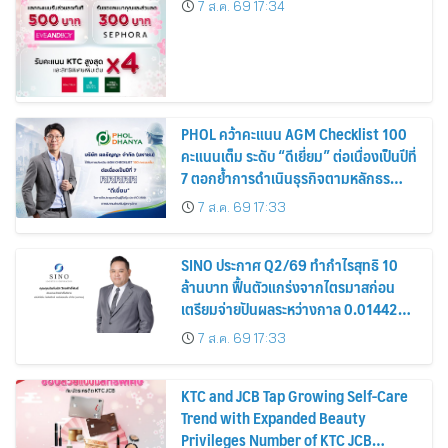
7 ส.ค. 69 17:34
PHOL คว้าคะแนน AGM Checklist 100
คะแนนเต็ม ระดับ “ดีเยี่ยม” ต่อเนื่องเป็นปีที่
7 ตอกย้ำการดำเนินธุรกิจตามหลักธร
รมาภิบาล โปร่งใส สร้างความเชื่อมั่นผู้ถือ
7 ส.ค. 69 17:33
หุ้น
SINO ประกาศ Q2/69 ทำกำไรสุทธิ 10
ล้านบาท ฟื้นตัวแกร่งจากไตรมาสก่อน
เตรียมจ่ายปันผลระหว่างกาล 0.014423
บาทต่อหุ้น ครึ่งปีหลังมุ่งเติบโตต่อเนื่อง
7 ส.ค. 69 17:33
KTC and JCB Tap Growing Self-Care
Trend with Expanded Beauty
Privileges Number of KTC JCB