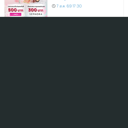
Cardmembers Spending on
7 ส.ค. 69 17:30
Cosmetics Rises 26%
ADVICE คว้า “ดีเยี่ยมสมควรเป็น
ตัวอย่าง” AGM Checklist 2569 ตอกย้ำ
มาตรฐานการกำกับดูแลกิจการที่ดี
7 ส.ค. 69 17:27