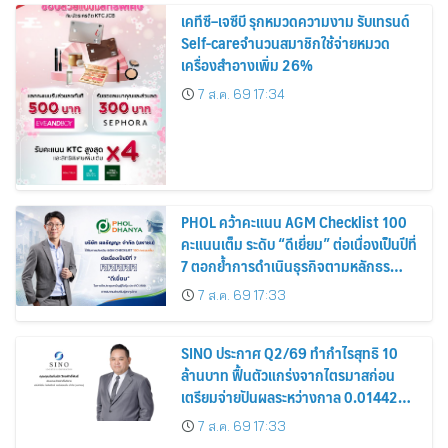
เคทีซี–เจซีบี รุกหมวดความงาม รับเทรนด์
Self-careจำนวนสมาชิกใช้จ่ายหมวด
เครื่องสำอางเพิ่ม 26%
7 ส.ค. 69 17:34
PHOL คว้าคะแนน AGM Checklist 100
คะแนนเต็ม ระดับ “ดีเยี่ยม” ต่อเนื่องเป็นปีที่
7 ตอกย้ำการดำเนินธุรกิจตามหลักธร
รมาภิบาล โปร่งใส สร้างความเชื่อมั่นผู้ถือ
7 ส.ค. 69 17:33
หุ้น
SINO ประกาศ Q2/69 ทำกำไรสุทธิ 10
ล้านบาท ฟื้นตัวแกร่งจากไตรมาสก่อน
เตรียมจ่ายปันผลระหว่างกาล 0.014423
บาทต่อหุ้น ครึ่งปีหลังมุ่งเติบโตต่อเนื่อง
7 ส.ค. 69 17:33