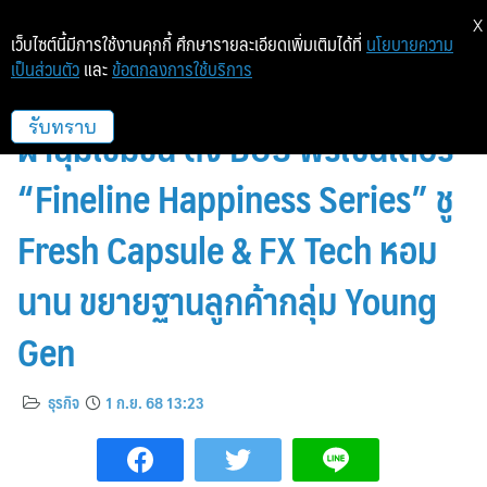
X
เว็บไซต์นี้มีการใช้งานคุกกี้ ศึกษารายละเอียดเพิ่มเติมได้ที่
นโยบายความ
เป็นส่วนตัว
และ
ข้อตกลงการใช้บริการ
นีโอ ผู้นำด้านนวัตกรรมซักผ้า-ปรับ
ผ้านุ่มเข้มข้น ดึง BUS พรีเซนเตอร์
รับทราบ
“Fineline Happiness Series” ชู
Fresh Capsule & FX Tech หอม
นาน ขยายฐานลูกค้ากลุ่ม Young
Gen
ธุรกิจ
1 ก.ย. 68 13:23