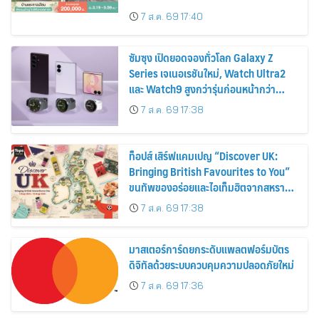
ส่วนลดและสิทธิพิเศษถึง 31 สิงหาคม
7 ส.ค. 69 17:40
2569
ซัมซุง เปิดยอดจองทั่วโลก Galaxy Z
Series เจเนอเรชันใหม่, Watch Ultra2
และ Watch9 สูงกว่ารุ่นก่อนหน้ากว่า
30%
7 ส.ค. 69 17:38
ท็อปส์ เสิร์ฟแคมเปญ “Discover UK:
Bringing British Favourites to You”
ขนทัพของอร่อยและไอเท็มฮิตจากสหราช
อาณาจักร ส่งตรงถึงมือตั้งแต่วันนี้ – 18
7 ส.ค. 69 17:38
สิงหาคมนี้
มาสเตอร์การ์ดยกระดับแพลตฟอร์มบัตร
ดิจิทัลด้วยระบบควบคุมความปลอดภัยใหม่
7 ส.ค. 69 17:36