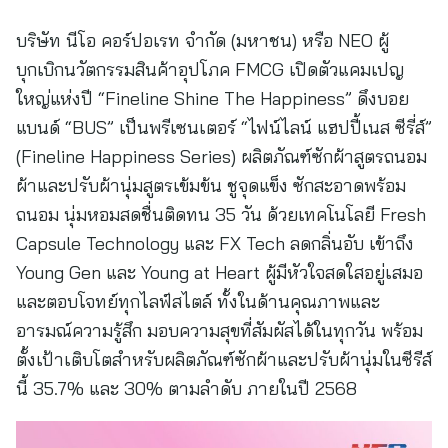
บริษัท นีโอ คอร์ปอเรท จำกัด (มหาชน) หรือ NEO ผู้
บุกเบิกนวัตกรรมสินค้าอุปโภค FMCG เปิดตัวแคมเปญ
ใหญ่แห่งปี “Fineline Shine The Happiness” ดึงบอย
แบนด์ “BUS” เป็นพรีเซนเตอร์ “ไฟน์ไลน์ แฮปปี้เนส ซีรี่ส์”
(Fineline Happiness Series) ผลิตภัณฑ์ซักผ้าสูตรถนอม
ผ้าและปรับผ้านุ่มสูตรเข้มข้น ชูจุดแข็ง ซักสะอาดพร้อม
ถนอม นุ่มหอมสดชื่นติดทน 35 วัน ด้วยเทคโนโลยี Fresh
Capsule Technology และ FX Tech ลดกลิ่นอับ เข้าถึง
Young Gen และ Young at Heart ผู้มีหัวใจสดใสอยู่เสมอ
และตอบโจทย์ทุกไลฟ์สไตล์ ทั้งในด้านคุณภาพและ
อารมณ์ความรู้สึก มอบความสุขที่สัมผัสได้ในทุกวัน พร้อม
ตั้งเป้าเติบโตสำหรับผลิตภัณฑ์ซักผ้าและปรับผ้านุ่มในซีรีส์
นี้ 35.7% และ 30% ตามลำดับ ภายในปี 2568