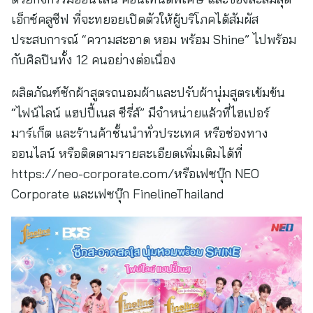
เอ็กซ์คลูซีฟ ที่จะทยอยเปิดตัวให้ผู้บริโภคได้สัมผัส
ประสบการณ์ “ความสะอาด หอม พร้อม Shine” ไปพร้อม
กับศิลปินทั้ง 12 คนอย่างต่อเนื่อง
ผลิตภัณฑ์ซักผ้าสูตรถนอมผ้าและปรับผ้านุ่มสูตรเข้มข้น
“ไฟน์ไลน์ แฮปปี้เนส ซีรี่ส์” มีจำหน่ายแล้วที่ไฮเปอร์
มาร์เก็ต และร้านค้าชั้นนำทั่วประเทศ หรือช่องทาง
ออนไลน์ หรือติดตามรายละเอียดเพิ่มเติมได้ที่
https://neo-corporate.com/หรือเฟซบุ๊ก NEO
Corporate และเฟซบุ๊ก FinelineThailand