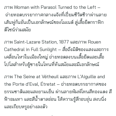
ภาพ Woman with Parasol Turned to the Left –
ถ่ายทอดบรรยากาศกลางแจ้งที่เปี่ยมชีวิตชีวาผ่านลาย
เส้นพู่กันอันเป็นเอกลักษณ์ของโมเนต์ สู่เสื้อยืดกราฟิก
ดีไซน์ร่วมสมัย
ภาพ Saint-Lazare Station, 1877 และภาพ Rouen
Cathedral in Full Sunlight – สื่อถึงมิติของแสงและการ
เคลื่อนไหวในเมืองใหญ่ ถ่ายทอดลงบนเสื้อยืดและเสื้อ
โปโลสำหรับผู้ชายในโทนที่ทันสมัยและมีเอกลักษณ์
ภาพ The Seine at Vétheuil และภาพ L’Aiguille and
the Porte d’Eval, Étretat – ถ่ายทอดบรรยากาศของ
ธรรมชาติและแสงยามเย็น ผ่านลายพิมพ์โทนสีทองแดง สี
ฟ้าอมเทา และสีน้ำตาลอ่อน ให้ความรู้สึกอบอุ่น สงบนิ่ง
และเรียบหรูอย่างลงตัว