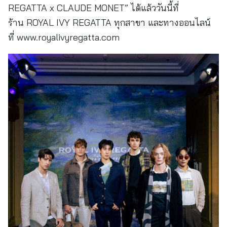
REGATTA x CLAUDE MONET” ได้แล้ววันนี้ที่
ร้าน ROYAL IVY REGATTA ทุกสาขา และทางออนไลน์
ที่ www.royalivyregatta.com