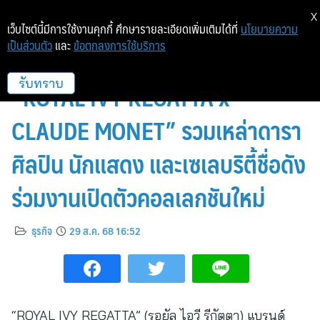
X
เว็บไซต์นี้มีการใช้งานคุกกี้ ศึกษารายละเอียดเพิ่มเติมได้ที่
นโยบายความ
เป็นส่วนตัว
และ
ข้อตกลงการใช้บริการ
เผยโฉมความงดงามเหนือกาลเวลา
“ROYAL IVY REGATTA x
รับทราบ
CLAUDE MONET” รวมเหล่าดารา
ศิลปิน นักแสดง และเซเลบริตี้ชื่อดัง
ร่วมงานเปิดตัวคอลเลกชันใหม่
ธุรกิจ
29 ส.ค. 68 16:52
“ROYAL IVY REGATTA” (รอยัล ไอวี รีกัตตา) แบรนด์