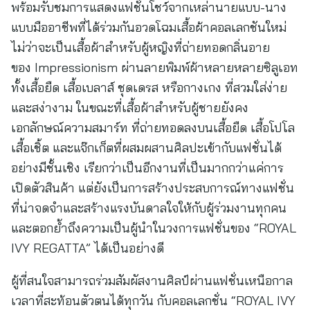
พร้อมรับชมการแสดงแฟชั่นโชว์จากเหล่านายแบบ-นาง
แบบมืออาชีพที่ได้ร่วมกันอวดโฉมเสื้อผ้าคอลเลกชันใหม่
ไม่ว่าจะเป็นเสื้อผ้าสำหรับผู้หญิงที่ถ่ายทอดกลิ่นอาย
ของ Impressionism ผ่านลายพิมพ์ผ้าหลายหลายซิลูเอท
ทั้งเสื้อยืด เสื้อเบลาส์ ชุดเดรส หรือกางเกง ที่สวมใส่ง่าย
และสง่างาม ในขณะที่เสื้อผ้าสำหรับผู้ชายยังคง
เอกลักษณ์ความสมาร์ท ที่ถ่ายทอดลงบนเสื้อยืด เสื้อโปโล
เสื้อเชิ้ต และแจ๊กเก็ตที่ผสมผสานศิลปะเข้ากับแฟชั่นได้
อย่างมีชั้นเชิง เรียกว่าเป็นอีกงานที่เป็นมากกว่าแค่การ
เปิดตัวสินค้า แต่ยังเป็นการสร้างประสบการณ์ทางแฟชั่น
ที่น่าจดจำและสร้างแรงบันดาลใจให้กับผู้ร่วมงานทุกคน
และตอกย้ำถึงความเป็นผู้นำในวงการแฟชั่นของ “ROYAL
IVY REGATTA” ได้เป็นอย่างดี
ผู้ที่สนใจสามารถร่วมสัมผัสงานศิลป์ผ่านแฟชั่นเหนือกาล
เวลาที่สะท้อนตัวตนได้ทุกวัน กับคอลเลกชั่น “ROYAL IVY