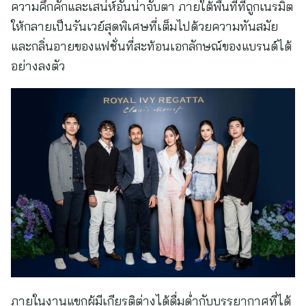
ความคึกคักและเสน่ห์อันน่าจับตา ภายใต้พื้นที่ที่ถูกเนรมิต
ให้กลายเป็นรันเวย์สุดพิเศษที่เต็มไปด้วยความทันสมัย
และกลิ่นอายของแฟชั่นที่สะท้อนเอกลักษณ์ของแบรนด์ได้
อย่างลงตัว
ภายในงานแขกผู้มีเกียรติต่างได้ดื่มด่ำกับบรรยากาศที่ได้