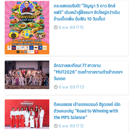
กระแสตอบรับดี! “ปัญญา 5 ดาว อีทส์
แฟร์” เดินหน้าสู่ฝั่งธนฯ จัดใหญ่กว่าเดิม
ร้านเด็ดเพิ่ม อิ่มฟิน 10 วันเต็ม!
6 ส.ค. 69 17:15
จักรวาลสะเทือน! 77 สาวงาม
“MUT2026” ตบเท้ารายงานตัวเข้ากองฯ
วันแรก
6 ส.ค. 69 17:13
ดีเคเอสเอช เจ้าของแบรนด์ ฮีรูดอยด์ เปิด
ตัวแคมเปญ “Road to Winning with
the MPS Science”
6 ส.ค. 69 17:12