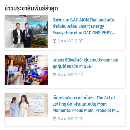
ข่าวประชาสัมพันธ์ล่าสุด
หัวเว่ย และ GAC AION Thailand ผนึก
กำลังขับเคลื่อน Smart Energy
Ecosystem เชื่อม GAC GN8 PHEV
รถยนต์ MPV ระดับพรีเมียม เข้ากับ
6 ส.ค. 69 17:37
พลังงานแสงอาทิตย์ภายในบ้าน
เมเจอร์ ซีนีเพล็กซ์ กรุ้ป มอบประสบการณ์
สุดคุ้มให้สมาชิก M GEN
6 ส.ค. 69 17:20
เซ็นทรัลพัฒนา ชวนค้นหา ‘The Art of
Letting Go’ ผ่านแคมเปญ Mom
Moments: Proud Mom. Proud of My
Mom.
6 ส.ค. 69 17:19