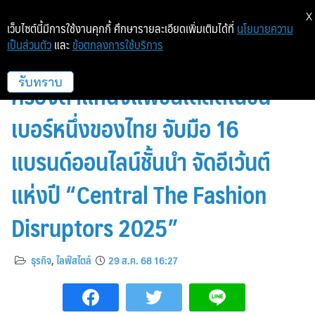
X
เว็บไซต์นี้มีการใช้งานคุกกี้ ศึกษารายละเอียดเพิ่มเติมได้ที่
นโยบายความ
เป็นส่วนตัว
และ
ข้อตกลงการใช้บริการ
ห้างเซ็นทรัล ในเครือเซ็นทรัล รีเทล
ครองตำแหน่งแฟชั่นเดสติเนชั่น
รับทราบ
เบอร์หนึ่งของไทย จับมือ 16
แบรนด์ออนไลน์ชั้นนำ จัดอีเว้นต์
แห่งปี “Central The Fashion
Disruptors 2025”
ธุรกิจ
,
ไลฟ์สไตล์
29 ส.ค. 68 16:27