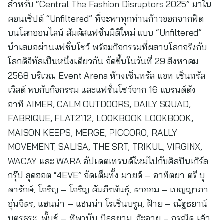
สำหรับ “Central The Fashion Disruptors 2025” มาใน
คอนเซ็ปต์ “Unfiltered” ที่จะพาทุกท่านก้าวออกจากฟีด
บนโลกออนไลน์ สัมผัสแฟชั่นมิติใหม่ แบบ “Unfiltered”
นำเสนอผ่านแฟชั่นโชว์ พร้อมกิจกรรมที่ผสานโลกจริงกับ
โลกดิจิทัลเป็นหนึ่งเดียวกัน จัดขึ้นในวันที่ 29 สิงหาคม
2568 บริเวณ Event Arena ห้างเซ็นทรัล แอท เซ็นทรัล
เวิลด์ พบกับกิจกรรม และแฟชั่นโชว์จาก 16 แบรนด์ดัง
อาทิ AIMER, CALM OUTDOORS, DAILY SQUAD,
FABRIQUE, FLAT2112, LOOKBOOK LOOKBOOK,
MAISON KEEPS, MERGE, PICCORO, RALLY
MOVEMENT, SALISA, THE SRT, TRIKUL, VIRGINX,
WACAY และ WARA อัปเดตเทรนด์ใหม่ไปกับศิลปินเกิร์ล
กรุ๊ป สุดฮอต “4EVE” จัดเต็มทั้ง มายด์ – อาทิตยา ตรี บุ
ดารักษ์, โจริญ – โจริญ คัมภีรพันธุ์, ตาออม – เบญญาภา
อุ่นจิตร, แฮนน่า – แฮนน่า โรเซ็นบรูม, ฝ้าย – ณัฐธยาน์
บุตรธุระ, พั้นช์ – ทิพานัน นิลสยาม, อ๊ะอาย – กรณิศ เล้า