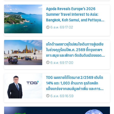
Agoda Reveals Europe’s 2026
Summer Travel Interest to Asia:
Bangkok, Koh Samui, and Pattaya
Among the Top Cities
6 ส.ค. 69 17:02
อโกด้าเผยชาวยุโรปสนใจเดินทางสู่เอเชีย
ในช่วงฤดูร้อนปีพ.ศ. 2569 ชี้กรุงเทพฯ
เกาะสมุย และพัทยา ติดอันดับเมืองยอด
นิยม
6 ส.ค. 69 17:00
TOG เผยรายได้ไตรมาส 2/2569 เติบโต
14% แตะ 1,003 ล้านบาท ธุรกิจหลัก
แข็งแกร่งจากเลนส์มูลค่าเพิ่ม และการ
ขยายตลาดต่างประเทศ พร้อมเดินหน้า
6 ส.ค. 69 16:59
ลงทุนเพื่อการเติบโตระยะยาว