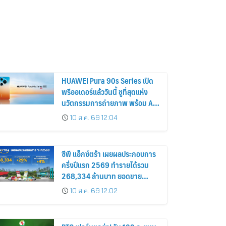
HUAWEI Pura 90s Series เปิด
พรีออเดอร์แล้ววันนี้ ชูที่สุดแห่ง
นวัตกรรมการถ่ายภาพ พร้อม AI
อัจฉริยะและความแรงระดับ 5G
10 ส.ค. 69 12:04
Advanced
ซีพี แอ็กซ์ตร้า เผยผลประกอบการ
ครึ่งปีแรก 2569 ทำรายได้รวม
268,334 ล้านบาท ยอดขาย
ออนไลน์โต 29% ปรับโฉมสาขา
10 ส.ค. 69 12:02
ใหม่ดันอัตราเช่าพื้นที่โต 4%