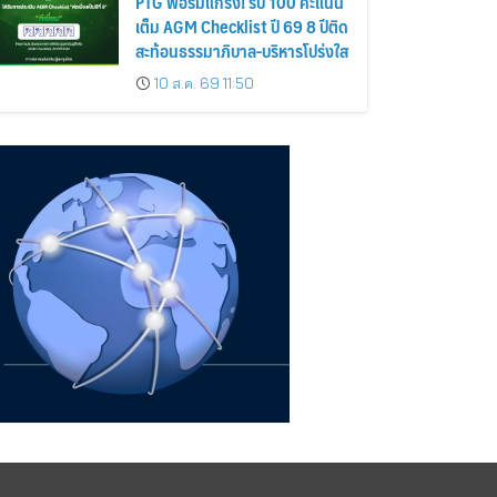
PTG ฟอร์มแกร่ง! รับ 100 คะแนน
เต็ม AGM Checklist ปี 69 8 ปีติด
สะท้อนธรรมาภิบาล-บริหารโปร่งใส
10 ส.ค. 69 11:50