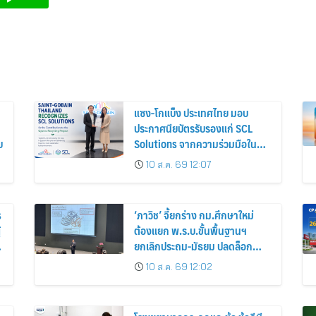
แซง-โกแบ็ง ประเทศไทย มอบ
ประกาศนียบัตรรับรองแก่ SCL
บ
Solutions จากความร่วมมือใน
โครงการ Gyproc Recycling
10 ส.ค. 69 12:07
s
‘ภาวิช’ จี้ยกร่าง กม.ศึกษาใหม่
้
ต้องแยก พ.ร.บ.ขั้นพื้นฐานฯ
ยกเลิกประถม-มัธยม ปลดล็อก
ร.ร.มีอิสระ เตือน AI ดิสรัปฯ
10 ส.ค. 69 12:02