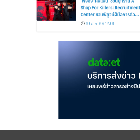
‘พี่จอง–คัลแลน’ ชวนบุกร้าน A
Shop For Killers: Recruitmen
Center ชวนพิสูจน์ฝีมือการต่อสู้
8–9 สิงหาคมนี้เท่านั้น เข้าชมได้
10 ส.ค. 69 12:01
ไม่มีค่าใช้จ่าย!