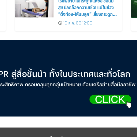
โรงพยาบาลกระดูกและข้อ ข้อดีมี
t
สุข ปลดล็อกความเชื่อ! แม่ในช่วง
“ตั้งท้อง-ให้นมลูก” เสี่ยงกระดูก
พรุนจริงหรือไม่ พร้อมชวนคุณแม่
10 ส.ค. 69 12:00
วัยเก๋าตรวจมวลกระดูกเชิงป้องกัน