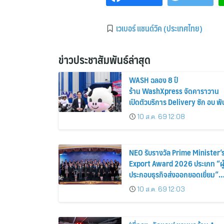
เวเบอร์ แชนด์วิค (ประเทศไทย)
ข่าวประชาสัมพันธ์ล่าสุด
WASH ฉลอง 8 ปี
ร้าน WashXpress จัดคาราวาน
เปิดตัวบริการ Delivery ซัก อบ พั
10 ส.ค. 69 12:08
NEO รับรางวัล Prime Minister’
Export Award 2026 ประเภท “ผู
ประกอบธุรกิจส่งออกยอดเยี่ยม”
สะท้อนมาตรฐานการดำเนินธุรกิจ
10 ส.ค. 69 12:03
พร้อมยกระดับศักยภาพสินค้าไทย
สู่ตลาดโลก