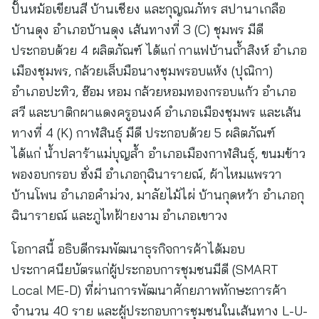
ปั้นหม้อเขียนสี บ้านเชียง และกุญณภัทร สปานาเกลือ
บ้านดุง อำเภอบ้านดุง เส้นทางที่ 3 (C) ชุมพร มีดี
ประกอบด้วย 4 ผลิตภัณฑ์ ได้แก่ กาแฟบ้านถ้ำสิงห์ อำเภอ
เมืองชุมพร, กล้วยเล็บมือนางชุมพรอบแห้ง (ปุณิกา)
อำเภอปะทิว, ฮ๊อม หอม กล้วยหอมทองกรอบแก้ว อำเภอ
สวี และบาติกผาแดงครูอนงค์ อำเภอเมืองชุมพร และเส้น
ทางที่ 4 (K) กาฬสินธุ์ มีดี ประกอบด้วย 5 ผลิตภัณฑ์
ได้แก่ น้ำปลาร้าแม่บุญล้ำ อำเภอเมืองกาฬสินธุ์, ขนมข้าว
พองอบกรอบ ฮั่งมี อำเภอกุฉินารายณ์, ผ้าไหมแพรวา
บ้านโพน อำเภอคำม่วง, มาลัยไม้ไผ่ บ้านกุดหว้า อำเภอกุ
ฉินารายณ์ และภูไทฝ้ายงาม อำเภอเขาวง
โอกาสนี้ อธิบดีกรมพัฒนาธุรกิจการค้าได้มอบ
ประกาศนียบัตรแก่ผู้ประกอบการชุมชนมีดี (SMART
Local ME-D) ที่ผ่านการพัฒนาศักยภาพทักษะการค้า
จำนวน 40 ราย และผู้ประกอบการชุมชนในเส้นทาง L-U-