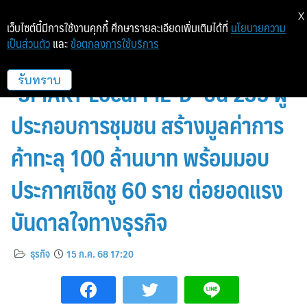
X
เว็บไซต์นี้มีการใช้งานคุกกี้ ศึกษารายละเอียดเพิ่มเติมได้ที่
นโยบายความ
เป็นส่วนตัว
และ
ข้อตกลงการใช้บริการ
กรมพัฒนาธุรกิจฯ โชว์ผลสัมฤทธิ์
‘SMART Local ME-D’ ปั้น 233 ผู้
รับทราบ
ประกอบการชุมชน สร้างมูลค่าการ
ค้าทะลุ 100 ล้านบาท พร้อมมอบ
ประกาศเชิดชู 60 ราย ต่อยอดแรง
บันดาลใจทางธุรกิจ
ธุรกิจ
15 ก.ค. 68 17:20