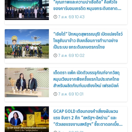
“คุณภาพและความน่าเชื่อถือ” คือหัวใจ
ของคาร์บอนเครดิต หนุนยกระดับตลาด
คาร์บอนไทย เชื่อมโยงอาเซียน เปิดโอกาสสู่
7 ส.ค. 69 10:43
ตลาดสากล
“เจียไต๋” ปักหมุดสุพรรณบุรี! เปิดแปลงโชว์
โซลูชันนาข้าว ขับเคลื่อนการทำนาอย่าง
เป็นระบบ ยกระดับเกษตรกรไทย
7 ส.ค. 69 10:02
เต็ดตรา แพ้ค เปิดตัวบรรจุภัณฑ์จากวัสดุ
หมุนเวียนจากพืชครั้งแรกในประเทศไทย
สำหรับผลิตภัณฑ์นมเชียงใหม่ เฟรชมิลค์
7 ส.ค. 69 10:01
GCAP GOLD เตือนทองคำเสี่ยงผันผวน
แรง จับตา 2 ศึก “สหรัฐฯ-อิหร่าน” และ
“ตัวเลขแรงงานสหรัฐฯ” ชี้ชะตาดอกเบี้ย
เฟด