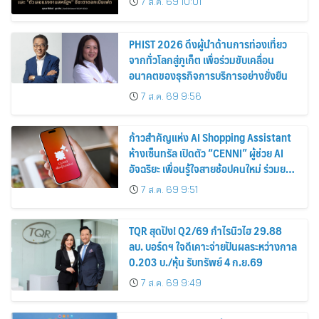
7 ส.ค. 69 10:01
PHIST 2026 ดึงผู้นำด้านการท่องเที่ยว
จากทั่วโลกสู่ภูเก็ต เพื่อร่วมขับเคลื่อน
อนาคตของธุรกิจการบริการอย่างยั่งยืน
7 ส.ค. 69 9:56
ก้าวสำคัญแห่ง AI Shopping Assistant
ห้างเซ็นทรัล เปิดตัว “CENNI” ผู้ช่วย AI
อัจฉริยะ เพื่อนรู้ใจสายช้อปคนใหม่ ร่วมยก
ระดับประสบการณ์ช้อปปิ้งให้ง่ายขึ้นได้ ใน
7 ส.ค. 69 9:51
แชตเดียว
TQR สุดปัง! Q2/69 กำไรนิวไฮ 29.88
ลบ. บอร์ดฯ ใจดีเคาะจ่ายปันผลระหว่างกาล
0.203 บ./หุ้น รับทรัพย์ 4 ก.ย.69
7 ส.ค. 69 9:49