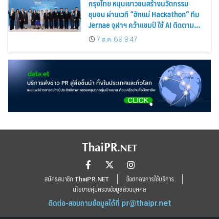
กรุงไทย หนุนเยาวชนสร้างนวัตกรรม
ชุมชน ผ่านเวที “ฮักแม่ Hackathon” ทีม
Jernae จุฬาฯ คว้าแชมป์ ใช้ AI ติดตาม
ทรัพย์สินสูญหาย
7 ส.ค. 69 9:47
สมัครสมาชิก ThaiPR.NET
ข้อตกลงการใช้บริการ
นโยบายคุ้มครองข้อมูลส่วนบุคคล
ติดต่อ-สอบถามข้อมูลได้ที่
pr@thaipr.net