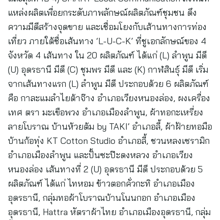
แหล่งผลิตเพื่อยกระดับภาพลักษณ์ผลิตภัณฑ์ชุมชน ดึง
ความมีดีสร้างจุดขาย และเชื่อมโยงกับเส้านทางการท่อง
เที่ยว ภายใต้ชื่อเส้นทาง ‘L-U-C-K’ ที่ชูเอกลักษณ์ของ 4
จังหวัด 4 เส้นทาง ใน 20 ผลิตภัณฑ์ ได้แก่ (L) ลำพูน มีดี
(U) อุดรธานี มีดี (C) ชุมพร มีดี และ (K) กาฬสินธุ์ มีดี เริ่ม
จากเส้นทางแรก (L) ลำพูน มีดี ประกอบด้วย 6 ผลิตภัณฑ์
คือ กาละแมลำไยต้าจ๊าง อำเภอเวียงหนองล่อง, ผงเครื่อง
เทศ ตรา มะเขือพวง อำเภอเมืองลำพูน, ผ้าทอกะเหรี่ยง
ลายโบราณ บ้านห้วยต้ม by TAKI’ อำเภอลี้, ผ้าฝ้ายทอมือ
บ้านก้อทุ่ง KT Cotton Studio อำเภอลี้, ชวนหลงเซรามิก
อำเภอเมืองลำพูน และปั้นซะป๊ะดงหลวง อำเภอเวียง
หนองล่อง เส้นทางที่ 2 (U) อุดรธานี มีดี ประกอบด้วย 5
ผลิตภัณฑ์ ได้แก่ ไทหอม ข้าวตอกคั่วกะทิ อำเภอเมือง
อุดรธานี, กลุ่มทอผ้าโบราณบ้านโนนกอก อำเภอเมือง
อุดรธานี, Hattra หัตราผ้าไทย อำเภอเมืองอุดรธานี, กลุ่ม