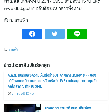
พาณิชย์ โทรศัพท์ 0 2547 5950 สายด่วน 1570 และ
www.dbd.go.th” อธิบดีอรมน กล่าวทิ้งท้าย
ที่มา:
สานฟ้า
สานฟ้า
ข่าวประชาสัมพันธ์ล่าสุด
ก.ล.ต. เปิดรับฟังความเห็นต่อร่างประกาศการเสนอขาย PP ของ
บริษัทจดทะเบียนในตลาดหลักทรัพย์ LiVEx สนับสนุนตลาดทุนเป็น
กลไกสำคัญสำหรับ SME
7 ส.ค. 69 10:45
บางจากฯ ร่วมเวที อบก. เห็นพ้อง