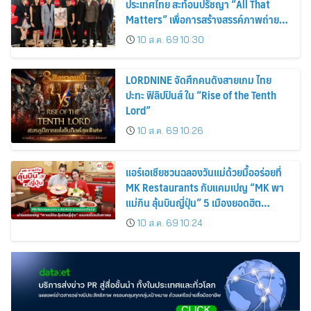
ประเทศไทย สะท้อนปรัชญา “All That
Matters” เพื่อการสร้างสรรค์ภาพถ่าย
อย่างแท้จริง
10 ส.ค. 69 10:30
LORDNINE จัดศึกคนดังสายเกม ไทย
ปะทะ ฟิลิปปินส์ ใน “Rise of the Tenth
Lord”
10 ส.ค. 69 10:26
แอร์เอเชียชวนฉลองวันแม่ด้วยมื้ออร่อยที่
MK Restaurants กับแคมเปญ “MK พา
แม่กิน ลุ้นบินญี่ปุ่น” 5 เมืองยอดฮิต
โตเกียว โอซาก้า ซัปโปโร ฟุกุโอกะ และโอ
10 ส.ค. 69 10:24
กินาว่า