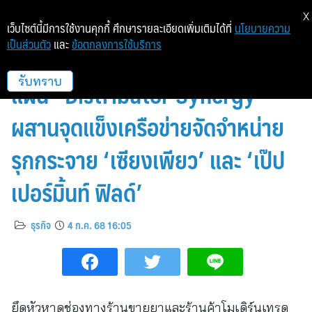
X
เว็บไซต์นี้มีการใช้งานคุกกี้ ศึกษารายละเอียดเพิ่มเติมได้ที่
นโยบายความ
เป็นส่วนตัว
และ
ข้อตกลงการใช้บริการ
TMAN ผนึกกำลัง BERTRAM เปิด
แผน “Distributor Synergy”
รับทราบ
ผสานจุดแข็งเครือข่ายจัดจำหน่าย
รุกกระจาย ‘เซียงเพียว’ และ ‘เป๊ป
เปอร์มิ้นท์ ฟิลด์’
ธุรกิจ
4 ก.ค. 68 16:05
ยึดหัวหาดช่องทางร้านขายยาและร้านค้าโมเดิร์นเทรด